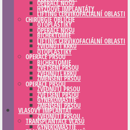
OPERACE NOSU
HÝŽĎOVÉ IMPLANTÁTY
LIFTING CERVIKOFACIÁLNÍ OBLASTI
CHIRURGIE OBLIČEJE
OTOPLASTIKY
OPERACE NOSU
BICHEKTOMIE
LIFTING CERVIKOFACIÁLNÍ OBLASTI
ZVEDNUTÍ KRKU
OTOPLASTIKY
OPERACE PRSOU
BICHEKTOMIE
ZVĚTŠENÍ PRSOU
ZVEDNUTÍ KRKU
ZMENŠENÍ PRSOU
OPERACE PRSOU
ZVEDNUTÍ PRSOU
ZVĚTŠENÍ PRSOU
GYNEKOMASTIE
ZMENŠENÍ PRSOU
VLASOVÝ IMPLANTÁT
ZVEDNUTÍ PRSOU
TRANSPLANTACE VLASŮ
GYNEKOMASTIE