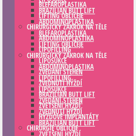
BLEFAROPLASTIKA
BRAZILIAN BUTT LIFT
LIFTING OBLIČEJE
ABDOMINOPLASTIKA
CHIRURGICKÝ ZÁKROK NA TĚLE
BLEFAROPLASTIKA
ABDOMINOPLASTIKA
LIFTING OBLIČEJE
LIPOFILLING
CHIRURGICKÝ ZÁKROK NA TĚLE
LIPOSUKCE
ABDOMINOPLASTIKA
ZVEDÁNÍ STEHEN
LIPOFILLING
ZVEDNUTÍ HÝŽDÍ
LIPOSUKCE
BRAZILIAN BUTT LIFT
ZVEDÁNÍ STEHEN
ZVĚTŠENÍ HÝŽDÍ
ZVEDNUTÍ HÝŽDÍ
HÝŽĎOVÉ IMPLANTÁTY
BRAZILIAN BUTT LIFT
CHIRURGIE OBLIČEJE
ZVĚTŠENÍ HÝŽDÍ