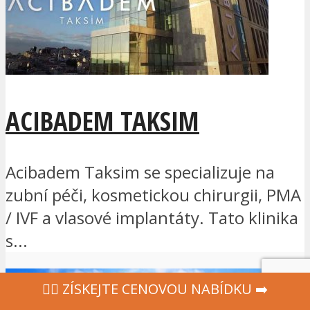
ACIBADEM TAKSIM
Acibadem Taksim se specializuje na
zubní péči, kosmetickou chirurgii, PMA
/ IVF a vlasové implantáty. Tato klinika
s...
‍👩‍⚕ ZÍSKEJTE CENOVOU NABÍDKU ➡️