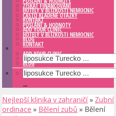
POSLÁNÍ & HODNOTY
ZÍSKAT FINANCOVÁNÍ
HOTELY V BLÍZKOSTI NEMOCNIC
ČASTO KLADENÉ OTÁZKY
KONTAKT
POSLÁNÍ & HODNOTY
ADD YOUR CLINIC
HOTELY V BLÍZKOSTI NEMOCNIC
BLOG
KONTAKT
ADD YOUR CLINIC
BLOG
Nejlepší klinika v zahraničí
»
Zubní
ordinace
»
Bělení zubů
»
Bělení