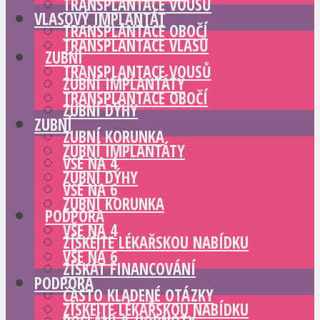
TRANSPLANTACE VOUSŮ
VLASOVÝ IMPLANTÁT
TRANSPLANTACE OBOČÍ
TRANSPLANTACE VLASŮ
ZUBNÍ
TRANSPLANTACE VOUSŮ
ZUBNÍ IMPLANTÁTY
TRANSPLANTACE OBOČÍ
ZUBNÍ DÝHY
ZUBNÍ
ZUBNÍ KORUNKA
ZUBNÍ IMPLANTÁTY
VŠE NA 4
ZUBNÍ DÝHY
VŠE NA 6
ZUBNÍ KORUNKA
PODPORA
VŠE NA 4
ZÍSKEJTE LÉKAŘSKOU NABÍDKU
VŠE NA 6
ZÍSKAT FINANCOVÁNÍ
PODPORA
ČASTO KLADENÉ OTÁZKY
ZÍSKEJTE LÉKAŘSKOU NABÍDKU