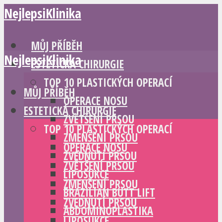
NejlepsiKlinika
MŮJ PŘÍBĚH
NejlepsiKlinika
ESTETICKÁ CHIRURGIE
TOP 10 PLASTICKÝCH OPERACÍ
MŮJ PŘÍBĚH
OPERACE NOSU
ESTETICKÁ CHIRURGIE
ZVĚTŠENÍ PRSOU
TOP 10 PLASTICKÝCH OPERACÍ
ZMENŠENÍ PRSOU
OPERACE NOSU
ZVEDNUTÍ PRSOU
ZVĚTŠENÍ PRSOU
LIPOSUKCE
ZMENŠENÍ PRSOU
BRAZILIAN BUTT LIFT
ZVEDNUTÍ PRSOU
ABDOMINOPLASTIKA
LIPOSUKCE