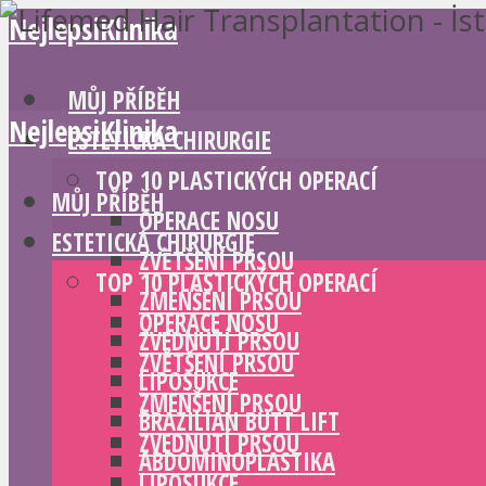
NejlepsiKlinika
MŮJ PŘÍBĚH
NejlepsiKlinika
ESTETICKÁ CHIRURGIE
TOP 10 PLASTICKÝCH OPERACÍ
MŮJ PŘÍBĚH
OPERACE NOSU
ESTETICKÁ CHIRURGIE
ZVĚTŠENÍ PRSOU
TOP 10 PLASTICKÝCH OPERACÍ
ZMENŠENÍ PRSOU
OPERACE NOSU
ZVEDNUTÍ PRSOU
ZVĚTŠENÍ PRSOU
LIPOSUKCE
ZMENŠENÍ PRSOU
BRAZILIAN BUTT LIFT
ZVEDNUTÍ PRSOU
ABDOMINOPLASTIKA
LIPOSUKCE