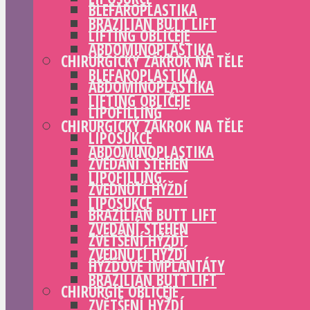
BLEFAROPLASTIKA
BRAZILIAN BUTT LIFT
LIFTING OBLIČEJE
ABDOMINOPLASTIKA
CHIRURGICKÝ ZÁKROK NA TĚLE
BLEFAROPLASTIKA
ABDOMINOPLASTIKA
LIFTING OBLIČEJE
LIPOFILLING
CHIRURGICKÝ ZÁKROK NA TĚLE
LIPOSUKCE
ABDOMINOPLASTIKA
ZVEDÁNÍ STEHEN
LIPOFILLING
ZVEDNUTÍ HÝŽDÍ
LIPOSUKCE
BRAZILIAN BUTT LIFT
ZVEDÁNÍ STEHEN
ZVĚTŠENÍ HÝŽDÍ
ZVEDNUTÍ HÝŽDÍ
HÝŽĎOVÉ IMPLANTÁTY
BRAZILIAN BUTT LIFT
CHIRURGIE OBLIČEJE
ZVĚTŠENÍ HÝŽDÍ