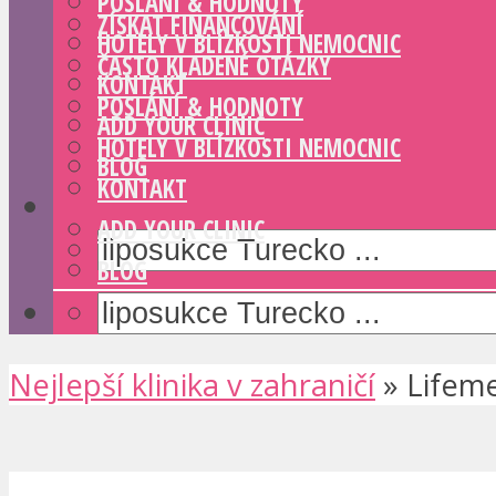
POSLÁNÍ & HODNOTY
ZÍSKAT FINANCOVÁNÍ
HOTELY V BLÍZKOSTI NEMOCNIC
ČASTO KLADENÉ OTÁZKY
KONTAKT
POSLÁNÍ & HODNOTY
ADD YOUR CLINIC
HOTELY V BLÍZKOSTI NEMOCNIC
BLOG
KONTAKT
ADD YOUR CLINIC
BLOG
Nejlepší klinika v zahraničí
»
Lifem