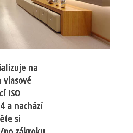
alizuje na
a vlasové
cí ISO
04 a nachází
ěte si
d/po zákroku