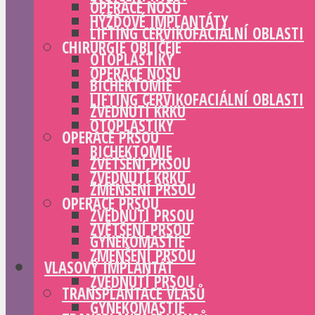
OPERACE NOSU
HÝŽĎOVÉ IMPLANTÁTY
LIFTING CERVIKOFACIÁLNÍ OBLASTI
CHIRURGIE OBLIČEJE
OTOPLASTIKY
OPERACE NOSU
BICHEKTOMIE
LIFTING CERVIKOFACIÁLNÍ OBLASTI
ZVEDNUTÍ KRKU
OTOPLASTIKY
OPERACE PRSOU
BICHEKTOMIE
ZVĚTŠENÍ PRSOU
ZVEDNUTÍ KRKU
ZMENŠENÍ PRSOU
OPERACE PRSOU
ZVEDNUTÍ PRSOU
ZVĚTŠENÍ PRSOU
GYNEKOMASTIE
ZMENŠENÍ PRSOU
VLASOVÝ IMPLANTÁT
ZVEDNUTÍ PRSOU
TRANSPLANTACE VLASŮ
GYNEKOMASTIE