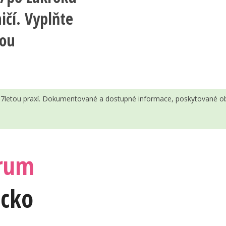
ičí. Vyplňte
nou
 s 7letou praxí. Dokumentované a dostupné informace, poskytované ob
trum
ecko