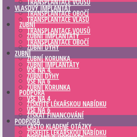
TRANSPLANTACE VOUSŮ
VLASOVÝ IMPLANTÁT
TRANSPLANTACE OBOČÍ
TRANSPLANTACE VLASŮ
ZUBNÍ
TRANSPLANTACE VOUSŮ
ZUBNÍ IMPLANTÁTY
TRANSPLANTACE OBOČÍ
ZUBNÍ DÝHY
ZUBNÍ
ZUBNÍ KORUNKA
ZUBNÍ IMPLANTÁTY
VŠE NA 4
ZUBNÍ DÝHY
VŠE NA 6
ZUBNÍ KORUNKA
PODPORA
VŠE NA 4
ZÍSKEJTE LÉKAŘSKOU NABÍDKU
VŠE NA 6
ZÍSKAT FINANCOVÁNÍ
PODPORA
ČASTO KLADENÉ OTÁZKY
ZÍSKEJTE LÉKAŘSKOU NABÍDKU