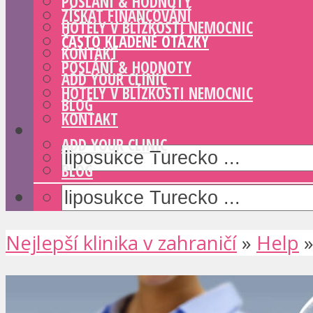
POSLÁNÍ & HODNOTY
ZÍSKAT FINANCOVÁNÍ
HOTELY V BLÍZKOSTI NEMOCNIC
ČASTO KLADENÉ OTÁZKY
KONTAKT
POSLÁNÍ & HODNOTY
ADD YOUR CLINIC
HOTELY V BLÍZKOSTI NEMOCNIC
BLOG
KONTAKT
ADD YOUR CLINIC
BLOG
Nejlepší klinika v zahraničí
»
Help