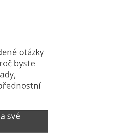
adené otázky
proč byste
lady,
 přednostní
za své