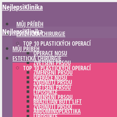
NejlepsiKlinika
MŮJ PŘÍBĚH
NejlepsiKlinika
ESTETICKÁ CHIRURGIE
TOP 10 PLASTICKÝCH OPERACÍ
MŮJ PŘÍBĚH
OPERACE NOSU
ESTETICKÁ CHIRURGIE
ZVĚTŠENÍ PRSOU
TOP 10 PLASTICKÝCH OPERACÍ
ZMENŠENÍ PRSOU
OPERACE NOSU
ZVEDNUTÍ PRSOU
ZVĚTŠENÍ PRSOU
LIPOSUKCE
ZMENŠENÍ PRSOU
BRAZILIAN BUTT LIFT
ZVEDNUTÍ PRSOU
ABDOMINOPLASTIKA
LIPOSUKCE