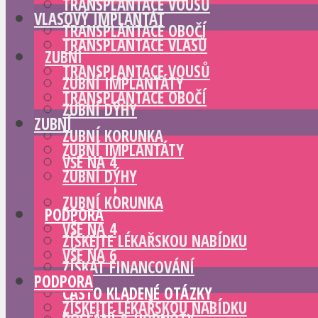
TRANSPLANTACE VOUSŮ
VLASOVÝ IMPLANTÁT
TRANSPLANTACE OBOČÍ
TRANSPLANTACE VLASŮ
ZUBNÍ
TRANSPLANTACE VOUSŮ
ZUBNÍ IMPLANTÁTY
TRANSPLANTACE OBOČÍ
ZUBNÍ DÝHY
ZUBNÍ
ZUBNÍ KORUNKA
ZUBNÍ IMPLANTÁTY
VŠE NA 4
ZUBNÍ DÝHY
VŠE NA 6
ZUBNÍ KORUNKA
PODPORA
VŠE NA 4
ZÍSKEJTE LÉKAŘSKOU NABÍDKU
VŠE NA 6
ZÍSKAT FINANCOVÁNÍ
PODPORA
ČASTO KLADENÉ OTÁZKY
ZÍSKEJTE LÉKAŘSKOU NABÍDKU