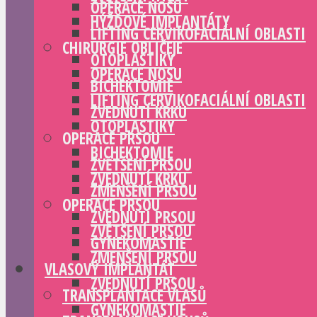
OPERACE NOSU
HÝŽĎOVÉ IMPLANTÁTY
LIFTING CERVIKOFACIÁLNÍ OBLASTI
CHIRURGIE OBLIČEJE
OTOPLASTIKY
OPERACE NOSU
BICHEKTOMIE
LIFTING CERVIKOFACIÁLNÍ OBLASTI
ZVEDNUTÍ KRKU
OTOPLASTIKY
OPERACE PRSOU
BICHEKTOMIE
ZVĚTŠENÍ PRSOU
ZVEDNUTÍ KRKU
ZMENŠENÍ PRSOU
OPERACE PRSOU
ZVEDNUTÍ PRSOU
ZVĚTŠENÍ PRSOU
GYNEKOMASTIE
ZMENŠENÍ PRSOU
VLASOVÝ IMPLANTÁT
ZVEDNUTÍ PRSOU
TRANSPLANTACE VLASŮ
GYNEKOMASTIE