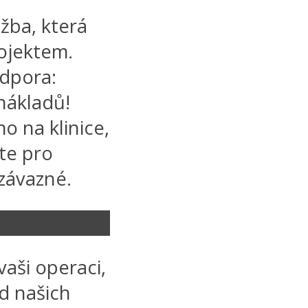
užba, která
ojektem.
dpora:
 nákladů!
mo na klinice,
te pro
závazné.
vaši operaci,
d našich