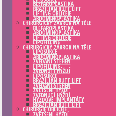
BLEFAROPLASTIKA
BRAZILIAN BUTT LIFT
LIFTING OBLIČEJE
ABDOMINOPLASTIKA
CHIRURGICKÝ ZÁKROK NA TĚLE
BLEFAROPLASTIKA
ABDOMINOPLASTIKA
LIFTING OBLIČEJE
LIPOFILLING
CHIRURGICKÝ ZÁKROK NA TĚLE
LIPOSUKCE
ABDOMINOPLASTIKA
ZVEDÁNÍ STEHEN
LIPOFILLING
ZVEDNUTÍ HÝŽDÍ
LIPOSUKCE
BRAZILIAN BUTT LIFT
ZVEDÁNÍ STEHEN
ZVĚTŠENÍ HÝŽDÍ
ZVEDNUTÍ HÝŽDÍ
HÝŽĎOVÉ IMPLANTÁTY
BRAZILIAN BUTT LIFT
CHIRURGIE OBLIČEJE
ZVĚTŠENÍ HÝŽDÍ