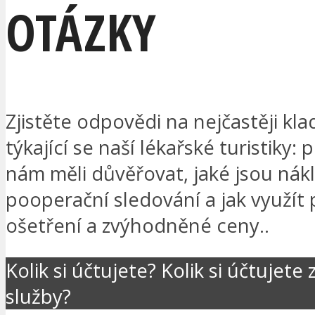
OTÁZKY
Zjistěte odpovědi na nejčastěji kl
týkající se naší lékařské turistiky: 
nám měli důvěřovat, jaké jsou nák
pooperační sledování a jak využít
ošetření a zvýhodněné ceny..
Kolik si účtujete? Kolik si účtujete 
služby?