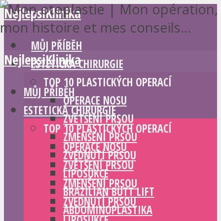
NejlepsiKlinika
MŮJ PŘÍBĚH
NejlepsiKlinika
ESTETICKÁ CHIRURGIE
TOP 10 PLASTICKÝCH OPERACÍ
MŮJ PŘÍBĚH
OPERACE NOSU
ESTETICKÁ CHIRURGIE
ZVĚTŠENÍ PRSOU
TOP 10 PLASTICKÝCH OPERACÍ
ZMENŠENÍ PRSOU
OPERACE NOSU
ZVEDNUTÍ PRSOU
ZVĚTŠENÍ PRSOU
LIPOSUKCE
ZMENŠENÍ PRSOU
BRAZILIAN BUTT LIFT
ZVEDNUTÍ PRSOU
ABDOMINOPLASTIKA
LIPOSUKCE