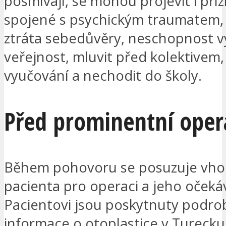
posmívají, se mohou projevit i pří
spojené s psychickým traumatem, 
ztráta sebedůvěry, neschopnost v
veřejnost, mluvit před kolektivem,
vyučování a nechodit do školy.
Před prominentní oper
Během pohovoru se posuzuje vho
pacienta pro operaci a jeho očeká
Pacientovi jsou poskytnuty podr
informace o otoplastice v Turecku