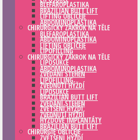
BLEFAROPLASTIKA
BRAZILIAN BUTT LIFT
LIFTING OBLIČEJE
ABDOMINOPLASTIKA
CHIRURGICKÝ ZÁKROK NA TĚLE
BLEFAROPLASTIKA
ABDOMINOPLASTIKA
LIFTING OBLIČEJE
LIPOFILLING
CHIRURGICKÝ ZÁKROK NA TĚLE
LIPOSUKCE
ABDOMINOPLASTIKA
ZVEDÁNÍ STEHEN
LIPOFILLING
ZVEDNUTÍ HÝŽDÍ
LIPOSUKCE
BRAZILIAN BUTT LIFT
ZVEDÁNÍ STEHEN
ZVĚTŠENÍ HÝŽDÍ
ZVEDNUTÍ HÝŽDÍ
HÝŽĎOVÉ IMPLANTÁTY
BRAZILIAN BUTT LIFT
CHIRURGIE OBLIČEJE
ZVĚTŠENÍ HÝŽDÍ