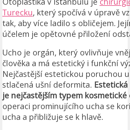
Otoplastika v Istanbulu je
chirurgi
Turecku
, který spočívá v úpravě 
tak, aby více ladilo s obličejem. Je
účelem je opětovné přiložení odstá
Ucho je orgán, který ovlivňuje vněj
člověka a má estetický i funkční v
Nejčastější estetickou poruchou u
stlačená ušní deformita.
Estetická
je nejčastějším typem kosmetické 
operaci prominujícího ucha se kori
ucha a přibližuje se k hlavě.