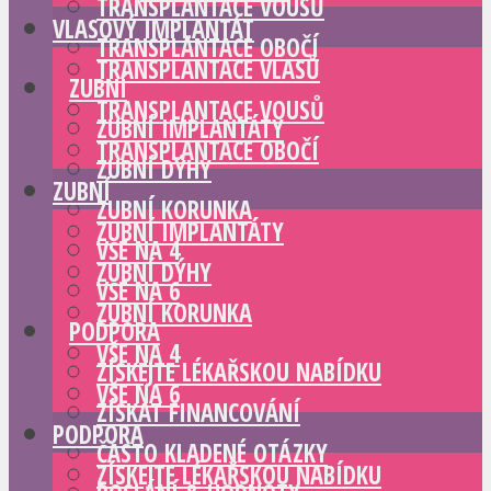
TRANSPLANTACE VOUSŮ
VLASOVÝ IMPLANTÁT
TRANSPLANTACE OBOČÍ
TRANSPLANTACE VLASŮ
ZUBNÍ
TRANSPLANTACE VOUSŮ
ZUBNÍ IMPLANTÁTY
TRANSPLANTACE OBOČÍ
ZUBNÍ DÝHY
ZUBNÍ
ZUBNÍ KORUNKA
ZUBNÍ IMPLANTÁTY
VŠE NA 4
ZUBNÍ DÝHY
VŠE NA 6
ZUBNÍ KORUNKA
PODPORA
VŠE NA 4
ZÍSKEJTE LÉKAŘSKOU NABÍDKU
VŠE NA 6
ZÍSKAT FINANCOVÁNÍ
PODPORA
ČASTO KLADENÉ OTÁZKY
ZÍSKEJTE LÉKAŘSKOU NABÍDKU