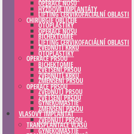
OPERACE NOSU
HÝŽĎOVÉ IMPLANTÁTY
LIFTING CERVIKOFACIÁLNÍ OBLASTI
CHIRURGIE OBLIČEJE
OTOPLASTIKY
OPERACE NOSU
BICHEKTOMIE
LIFTING CERVIKOFACIÁLNÍ OBLASTI
ZVEDNUTÍ KRKU
OTOPLASTIKY
OPERACE PRSOU
BICHEKTOMIE
ZVĚTŠENÍ PRSOU
ZVEDNUTÍ KRKU
ZMENŠENÍ PRSOU
OPERACE PRSOU
ZVEDNUTÍ PRSOU
ZVĚTŠENÍ PRSOU
GYNEKOMASTIE
ZMENŠENÍ PRSOU
VLASOVÝ IMPLANTÁT
ZVEDNUTÍ PRSOU
TRANSPLANTACE VLASŮ
GYNEKOMASTIE