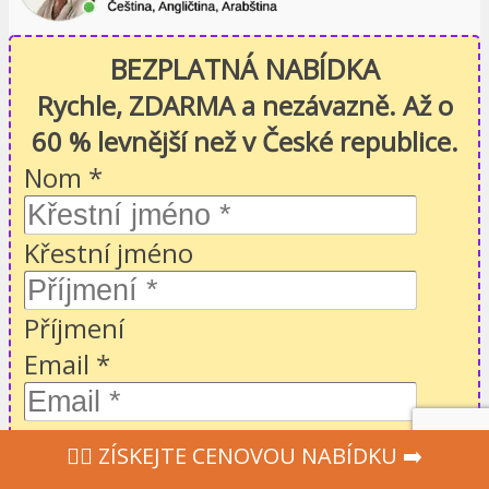
BEZPLATNÁ NABÍDKA
Rychle, ZDARMA a nezávazně. Až o
60 % levnější než v České republice.
Nom
*
Křestní jméno
Příjmení
Email
*
Telephone
*
‍👩‍⚕ ZÍSKEJTE CENOVOU NABÍDKU ➡️