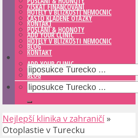
POSLÁNÍ & HODNOTY
ZÍSKAT FINANCOVÁNÍ
HOTELY V BLÍZKOSTI NEMOCNIC
ČASTO KLADENÉ OTÁZKY
KONTAKT
POSLÁNÍ & HODNOTY
ADD YOUR CLINIC
HOTELY V BLÍZKOSTI NEMOCNIC
BLOG
KONTAKT
ADD YOUR CLINIC
BLOG
Nejlepší klinika v zahraničí
»
Otoplastie v Turecku