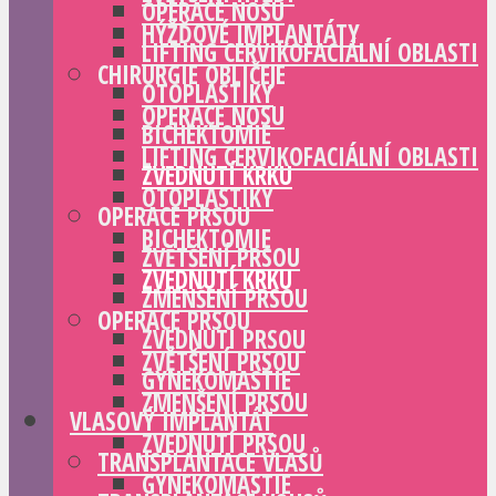
OPERACE NOSU
HÝŽĎOVÉ IMPLANTÁTY
LIFTING CERVIKOFACIÁLNÍ OBLASTI
CHIRURGIE OBLIČEJE
OTOPLASTIKY
OPERACE NOSU
BICHEKTOMIE
LIFTING CERVIKOFACIÁLNÍ OBLASTI
ZVEDNUTÍ KRKU
OTOPLASTIKY
OPERACE PRSOU
BICHEKTOMIE
ZVĚTŠENÍ PRSOU
ZVEDNUTÍ KRKU
ZMENŠENÍ PRSOU
OPERACE PRSOU
ZVEDNUTÍ PRSOU
ZVĚTŠENÍ PRSOU
GYNEKOMASTIE
ZMENŠENÍ PRSOU
VLASOVÝ IMPLANTÁT
ZVEDNUTÍ PRSOU
TRANSPLANTACE VLASŮ
GYNEKOMASTIE