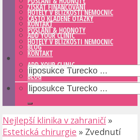
POSLÁNÍ & HODNOTY
ZÍSKAT FINANCOVÁNÍ
HOTELY V BLÍZKOSTI NEMOCNIC
ČASTO KLADENÉ OTÁZKY
KONTAKT
POSLÁNÍ & HODNOTY
ADD YOUR CLINIC
HOTELY V BLÍZKOSTI NEMOCNIC
BLOG
KONTAKT
ADD YOUR CLINIC
BLOG
Nejlepší klinika v zahraničí
»
Estetická chirurgie
»
Zvednutí