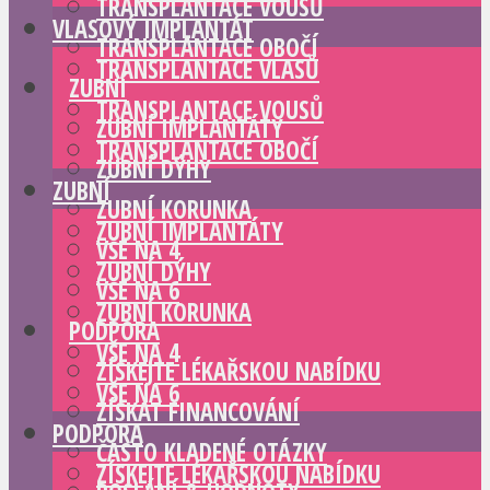
TRANSPLANTACE VOUSŮ
VLASOVÝ IMPLANTÁT
TRANSPLANTACE OBOČÍ
TRANSPLANTACE VLASŮ
ZUBNÍ
TRANSPLANTACE VOUSŮ
ZUBNÍ IMPLANTÁTY
TRANSPLANTACE OBOČÍ
ZUBNÍ DÝHY
ZUBNÍ
ZUBNÍ KORUNKA
ZUBNÍ IMPLANTÁTY
VŠE NA 4
ZUBNÍ DÝHY
VŠE NA 6
ZUBNÍ KORUNKA
PODPORA
VŠE NA 4
ZÍSKEJTE LÉKAŘSKOU NABÍDKU
VŠE NA 6
ZÍSKAT FINANCOVÁNÍ
PODPORA
ČASTO KLADENÉ OTÁZKY
ZÍSKEJTE LÉKAŘSKOU NABÍDKU