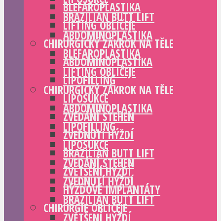
BLEFAROPLASTIKA
BRAZILIAN BUTT LIFT
LIFTING OBLIČEJE
ABDOMINOPLASTIKA
CHIRURGICKÝ ZÁKROK NA TĚLE
BLEFAROPLASTIKA
ABDOMINOPLASTIKA
LIFTING OBLIČEJE
LIPOFILLING
CHIRURGICKÝ ZÁKROK NA TĚLE
LIPOSUKCE
ABDOMINOPLASTIKA
ZVEDÁNÍ STEHEN
LIPOFILLING
ZVEDNUTÍ HÝŽDÍ
LIPOSUKCE
BRAZILIAN BUTT LIFT
ZVEDÁNÍ STEHEN
ZVĚTŠENÍ HÝŽDÍ
ZVEDNUTÍ HÝŽDÍ
HÝŽĎOVÉ IMPLANTÁTY
BRAZILIAN BUTT LIFT
CHIRURGIE OBLIČEJE
ZVĚTŠENÍ HÝŽDÍ