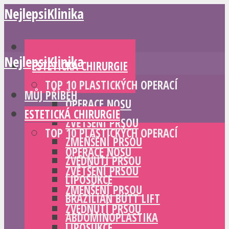
NejlepsiKlinika
MŮJ PŘÍBĚH
NejlepsiKlinika
ESTETICKÁ CHIRURGIE
TOP 10 PLASTICKÝCH OPERACÍ
MŮJ PŘÍBĚH
OPERACE NOSU
ESTETICKÁ CHIRURGIE
ZVĚTŠENÍ PRSOU
TOP 10 PLASTICKÝCH OPERACÍ
ZMENŠENÍ PRSOU
OPERACE NOSU
ZVEDNUTÍ PRSOU
ZVĚTŠENÍ PRSOU
LIPOSUKCE
ZMENŠENÍ PRSOU
BRAZILIAN BUTT LIFT
ZVEDNUTÍ PRSOU
ABDOMINOPLASTIKA
LIPOSUKCE