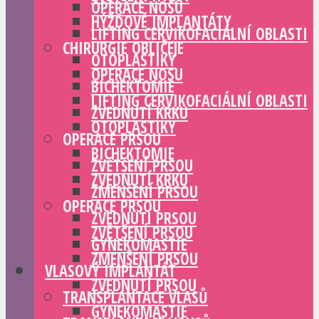
OPERACE NOSU
HÝŽĎOVÉ IMPLANTÁTY
LIFTING CERVIKOFACIÁLNÍ OBLASTI
CHIRURGIE OBLIČEJE
OTOPLASTIKY
OPERACE NOSU
BICHEKTOMIE
LIFTING CERVIKOFACIÁLNÍ OBLASTI
ZVEDNUTÍ KRKU
OTOPLASTIKY
OPERACE PRSOU
BICHEKTOMIE
ZVĚTŠENÍ PRSOU
ZVEDNUTÍ KRKU
ZMENŠENÍ PRSOU
OPERACE PRSOU
ZVEDNUTÍ PRSOU
ZVĚTŠENÍ PRSOU
GYNEKOMASTIE
ZMENŠENÍ PRSOU
VLASOVÝ IMPLANTÁT
ZVEDNUTÍ PRSOU
TRANSPLANTACE VLASŮ
GYNEKOMASTIE