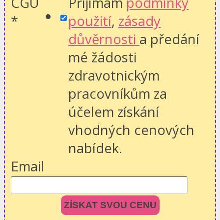
CGU
Přijímám
podmínky
*
použití
,
zásady
důvěrnosti
a předání
mé žádosti
zdravotnickým
pracovníkům za
účelem získání
vhodných cenových
nabídek.
Email
ZÍSKAT SVOU CENU