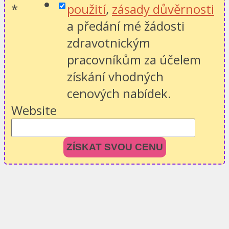
*
použití
,
zásady důvěrnosti
a předání mé žádosti
zdravotnickým
pracovníkům za účelem
získání vhodných
cenových nabídek.
Website
ZÍSKAT SVOU CENU