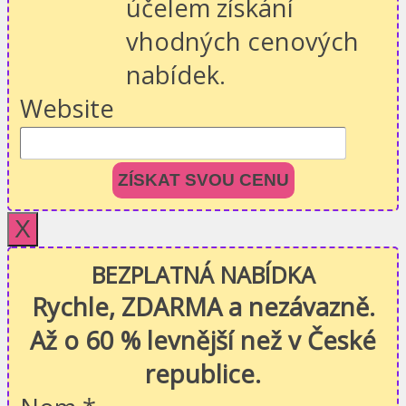
účelem získání
vhodných cenových
nabídek.
Website
ZÍSKAT SVOU CENU
X
BEZPLATNÁ NABÍDKA
Rychle, ZDARMA a nezávazně.
Až o 60 % levnější než v České
republice.