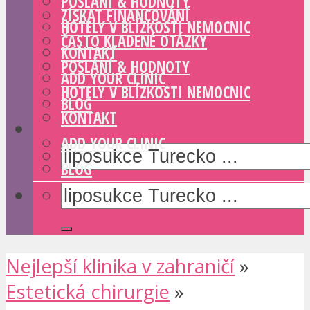
POSLÁNÍ & HODNOTY
ZÍSKAT FINANCOVÁNÍ
HOTELY V BLÍZKOSTI NEMOCNIC
ČASTO KLADENÉ OTÁZKY
KONTAKT
POSLÁNÍ & HODNOTY
ADD YOUR CLINIC
HOTELY V BLÍZKOSTI NEMOCNIC
BLOG
KONTAKT
ADD YOUR CLINIC
BLOG
Nejlepší klinika v zahraničí
»
Estetická chirurgie
»