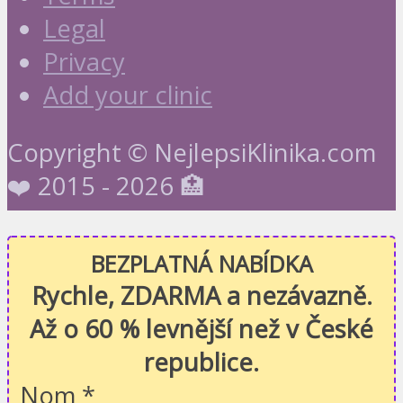
Legal
Privacy
Add your clinic
Copyright © NejlepsiKlinika.com
❤️ 2015 - 2026 🏥
BEZPLATNÁ NABÍDKA
Rychle, ZDARMA a nezávazně.
Až o 60 % levnější než v České
republice.
Nom
*