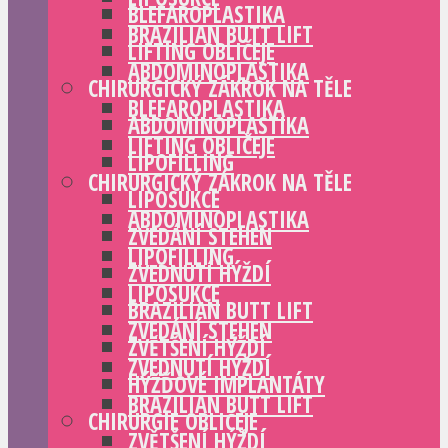
BLEFAROPLASTIKA
BRAZILIAN BUTT LIFT
LIFTING OBLIČEJE
ABDOMINOPLASTIKA
CHIRURGICKÝ ZÁKROK NA TĚLE
BLEFAROPLASTIKA
ABDOMINOPLASTIKA
LIFTING OBLIČEJE
LIPOFILLING
CHIRURGICKÝ ZÁKROK NA TĚLE
LIPOSUKCE
ABDOMINOPLASTIKA
ZVEDÁNÍ STEHEN
LIPOFILLING
ZVEDNUTÍ HÝŽDÍ
LIPOSUKCE
BRAZILIAN BUTT LIFT
ZVEDÁNÍ STEHEN
ZVĚTŠENÍ HÝŽDÍ
ZVEDNUTÍ HÝŽDÍ
HÝŽĎOVÉ IMPLANTÁTY
BRAZILIAN BUTT LIFT
CHIRURGIE OBLIČEJE
ZVĚTŠENÍ HÝŽDÍ