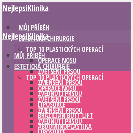
NejlepsiKlinika
MŮJ PŘÍBĚH
NejlepsiKlinika
ESTETICKÁ CHIRURGIE
TOP 10 PLASTICKÝCH OPERACÍ
MŮJ PŘÍBĚH
OPERACE NOSU
ESTETICKÁ CHIRURGIE
ZVĚTŠENÍ PRSOU
TOP 10 PLASTICKÝCH OPERACÍ
ZMENŠENÍ PRSOU
OPERACE NOSU
ZVEDNUTÍ PRSOU
ZVĚTŠENÍ PRSOU
LIPOSUKCE
ZMENŠENÍ PRSOU
BRAZILIAN BUTT LIFT
ZVEDNUTÍ PRSOU
ABDOMINOPLASTIKA
LIPOSUKCE