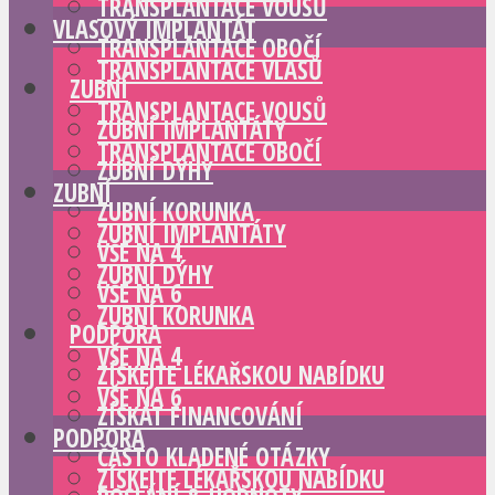
TRANSPLANTACE VOUSŮ
VLASOVÝ IMPLANTÁT
TRANSPLANTACE OBOČÍ
TRANSPLANTACE VLASŮ
ZUBNÍ
TRANSPLANTACE VOUSŮ
ZUBNÍ IMPLANTÁTY
TRANSPLANTACE OBOČÍ
ZUBNÍ DÝHY
ZUBNÍ
ZUBNÍ KORUNKA
ZUBNÍ IMPLANTÁTY
VŠE NA 4
ZUBNÍ DÝHY
VŠE NA 6
ZUBNÍ KORUNKA
PODPORA
VŠE NA 4
ZÍSKEJTE LÉKAŘSKOU NABÍDKU
VŠE NA 6
ZÍSKAT FINANCOVÁNÍ
PODPORA
ČASTO KLADENÉ OTÁZKY
ZÍSKEJTE LÉKAŘSKOU NABÍDKU