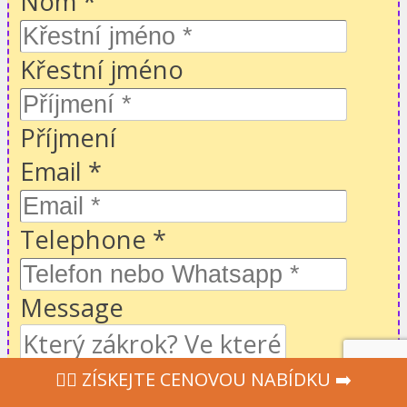
Nom
*
Křestní jméno
Příjmení
Email
*
Telephone
*
Message
‍👩‍⚕ ZÍSKEJTE CENOVOU NABÍDKU ➡️