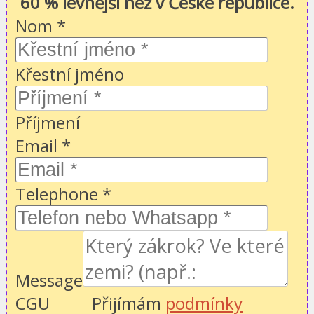
60 % levnější než v České republice.
Nom
*
Křestní jméno
Příjmení
Email
*
Telephone
*
Message
CGU
Přijímám
podmínky