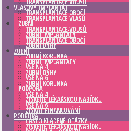
TRANSPLANTACE VOUSŮ
VLASOVÝ IMPLANTÁT
TRANSPLANTACE OBOČÍ
TRANSPLANTACE VLASŮ
ZUBNÍ
TRANSPLANTACE VOUSŮ
ZUBNÍ IMPLANTÁTY
TRANSPLANTACE OBOČÍ
ZUBNÍ DÝHY
ZUBNÍ
ZUBNÍ KORUNKA
ZUBNÍ IMPLANTÁTY
VŠE NA 4
ZUBNÍ DÝHY
VŠE NA 6
ZUBNÍ KORUNKA
PODPORA
VŠE NA 4
ZÍSKEJTE LÉKAŘSKOU NABÍDKU
VŠE NA 6
ZÍSKAT FINANCOVÁNÍ
PODPORA
ČASTO KLADENÉ OTÁZKY
ZÍSKEJTE LÉKAŘSKOU NABÍDKU