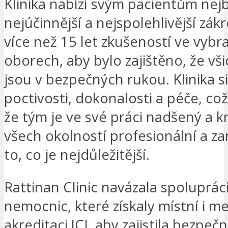
Klinika nabízí svým pacientům nej
nejúčinnější a nejspolehlivější zá
více než 15 let zkušeností ve vyb
oborech, aby bylo zajištěno, že vši
jsou v bezpečných rukou. Klinika si
poctivosti, dokonalosti a péče, c
že tým je ve své práci nadšený a kr
všech okolností profesionální a z
to, co je nejdůležitější.
Rattinan Clinic navázala spoluprác
nemocnic, které získaly místní i m
akreditaci JCI, aby zajistila bezpečn