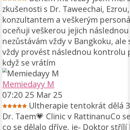
zkušenosti s Dr. Taweechai, Ezro
konzultantem a veškerým personál
oceňuji veškerou jejich následnou p
nezůstávám vždy v Bangkoku, ale
vždy provést následnou kontrolu 
když se vrátím
Memiedayy M
07:20 25 Mar 25
Ultherapie tentokrát dělá 3
Dr. Taem💗 Clinic v RattinanuCo se 
co se dělalo dříve, je- Doktor střílí