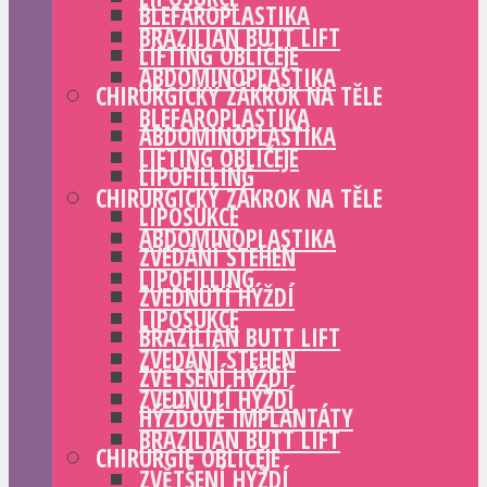
BLEFAROPLASTIKA
BRAZILIAN BUTT LIFT
LIFTING OBLIČEJE
ABDOMINOPLASTIKA
CHIRURGICKÝ ZÁKROK NA TĚLE
BLEFAROPLASTIKA
ABDOMINOPLASTIKA
LIFTING OBLIČEJE
LIPOFILLING
CHIRURGICKÝ ZÁKROK NA TĚLE
LIPOSUKCE
ABDOMINOPLASTIKA
ZVEDÁNÍ STEHEN
LIPOFILLING
ZVEDNUTÍ HÝŽDÍ
LIPOSUKCE
BRAZILIAN BUTT LIFT
ZVEDÁNÍ STEHEN
ZVĚTŠENÍ HÝŽDÍ
ZVEDNUTÍ HÝŽDÍ
HÝŽĎOVÉ IMPLANTÁTY
BRAZILIAN BUTT LIFT
CHIRURGIE OBLIČEJE
ZVĚTŠENÍ HÝŽDÍ