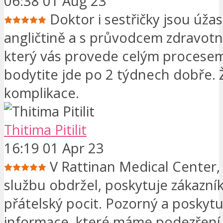
06:38 01 Aug 23
Doktor i sestřičky jsou úža
angličtině a s průvodcem zdravotní 
který vás provede celým procese
bodytite jde po 2 týdnech dobře.
komplikace.
Thitima Pitilit
16:19 01 Apr 23
V Rattinan Medical Center,
službu obdržel, poskytuje zákazn
přátelský pocit. Pozorný a poskytuj
informace, které máme podezření.