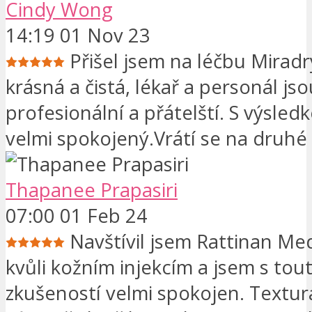
Cindy Wong
14:19 01 Nov 23
Přišel jsem na léčbu Miradry
krásná a čistá, lékař a personál j
profesionální a přátelští. S výsle
velmi spokojený.Vrátí se na druhé 
Thapanee Prapasiri
07:00 01 Feb 24
Navštívil jsem Rattinan Me
kvůli kožním injekcím a jsem s tou
zkušeností velmi spokojen. Textur