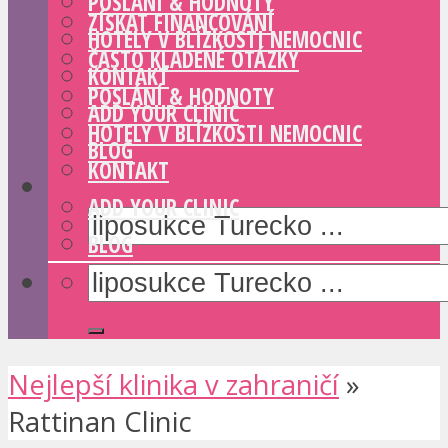
POSLÁNÍ & HODNOTY
ZÍSKAT FINANCOVÁNÍ
HOTELY V BLÍZKOSTI NEMOCNIC
ČASTO KLADENÉ OTÁZKY
KONTAKT
POSLÁNÍ & HODNOTY
ADD YOUR CLINIC
HOTELY V BLÍZKOSTI NEMOCNIC
BLOG
KONTAKT
ADD YOUR CLINIC
BLOG
Nejlepší klinika v zahraničí
»
Rattinan Clinic