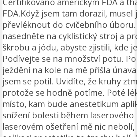
Certifikováno americkým FDA a th
FDA.Když jsem tam dorazil, musel 
převléknout do cvičebního úboru.
nasedněte na cyklistický stroj a p
škrobu a jódu, abyste zjistili, kde j
Podívejte se na množství potu. Po 
ježdění na kole na mě přišla únava
jsem se potil. Uvidíte, že kruhy z
protože se hodně potíme. Poté lék
místo, kam bude anestetikum apli
snížení bolesti během laserového o
laserovém ošetření mě nic nebolí, 