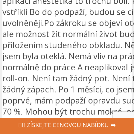
aplikaci anestetika to trochu bolí. 
vstříkli Bo do podpaží, budou se cí
uvolněněji.Po zákroku se objeví ot
ale možnost žít normální život bud
přiložením studeného obkladu. Ně
jsem byla oteklá. Nemá vliv na prác
normálně do práce A neaplikoval 
roll-on. Není tam žádný pot. Není
žádný zápach. Po 1 měsíci, co jsem
poprvé, mám podpaží opravdu suc
70 %. Mohou být trochu mokré, po
dnech velká aktivita, ale není tam
‍👩‍⚕ ZÍSKEJTE CENOVOU NABÍDKU ➡️
zápach.Pro koho je tento stroj vh