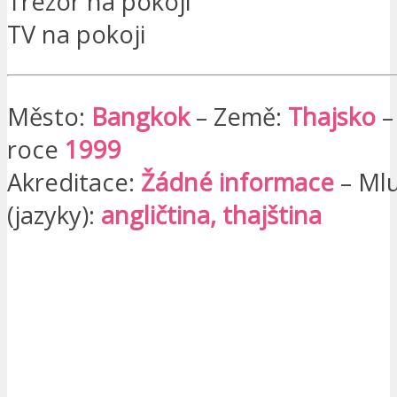
Trezor na pokoji
TV na pokoji
Město:
Bangkok
– Země:
Thajsko
–
roce
1999
Akreditace:
Žádné informace
– Mlu
(jazyky):
angličtina, thajština