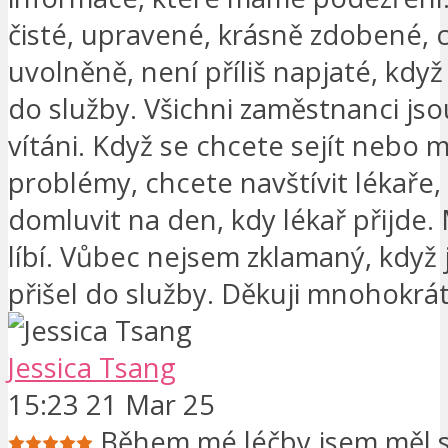
čisté, upravené, krásně zdobené, c
uvolněně, není příliš napjaté, když
do služby. Všichni zaměstnanci jso
vítáni. Když se chcete sejít nebo 
problémy, chcete navštívit lékaře
domluvit na den, kdy lékař přijde.
líbí. Vůbec nejsem zklamaný, když
přišel do služby. Děkuji mnohokrá
Jessica Tsang
15:23 21 Mar 25
Během mé léčby jsem měl s