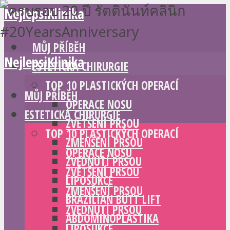
NejlepsiKlinika
MŮJ PŘÍBĚH
NejlepsiKlinika
ESTETICKÁ CHIRURGIE
TOP 10 PLASTICKÝCH OPERACÍ
MŮJ PŘÍBĚH
OPERACE NOSU
ESTETICKÁ CHIRURGIE
ZVĚTŠENÍ PRSOU
TOP 10 PLASTICKÝCH OPERACÍ
ZMENŠENÍ PRSOU
OPERACE NOSU
ZVEDNUTÍ PRSOU
ZVĚTŠENÍ PRSOU
LIPOSUKCE
ZMENŠENÍ PRSOU
BRAZILIAN BUTT LIFT
ZVEDNUTÍ PRSOU
ABDOMINOPLASTIKA
LIPOSUKCE