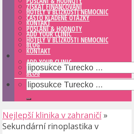
POSLÁNÍ & HODNOTY
ZÍSKAT FINANCOVÁNÍ
HOTELY V BLÍZKOSTI NEMOCNIC
ČASTO KLADENÉ OTÁZKY
KONTAKT
POSLÁNÍ & HODNOTY
ADD YOUR CLINIC
HOTELY V BLÍZKOSTI NEMOCNIC
BLOG
KONTAKT
ADD YOUR CLINIC
BLOG
Nejlepší klinika v zahraničí
»
Sekundární rinoplastika v