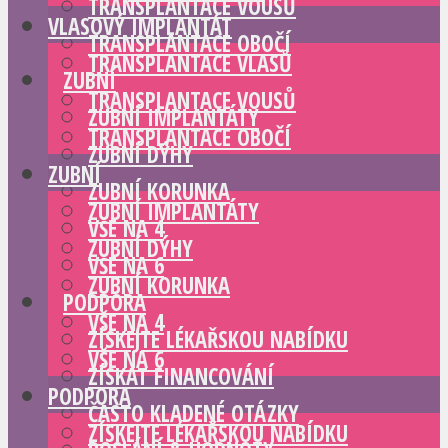
TRANSPLANTACE VOUSŮ
VLASOVÝ IMPLANTÁT
TRANSPLANTACE OBOČÍ
TRANSPLANTACE VLASŮ
ZUBNÍ
TRANSPLANTACE VOUSŮ
ZUBNÍ IMPLANTÁTY
TRANSPLANTACE OBOČÍ
ZUBNÍ DÝHY
ZUBNÍ
ZUBNÍ KORUNKA
ZUBNÍ IMPLANTÁTY
VŠE NA 4
ZUBNÍ DÝHY
VŠE NA 6
ZUBNÍ KORUNKA
PODPORA
VŠE NA 4
ZÍSKEJTE LÉKAŘSKOU NABÍDKU
VŠE NA 6
ZÍSKAT FINANCOVÁNÍ
PODPORA
ČASTO KLADENÉ OTÁZKY
ZÍSKEJTE LÉKAŘSKOU NABÍDKU