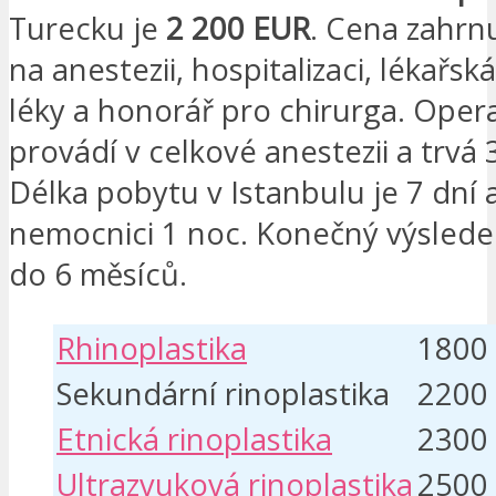
Turecku je
2 200 EUR
. Cena zahrn
na anestezii, hospitalizaci, lékařsk
léky a honorář pro chirurga. Oper
provádí v celkové anestezii a trvá 
Délka pobytu v Istanbulu je 7 dní 
nemocnici 1 noc. Konečný výsledek
do 6 měsíců.
Rhinoplastika
1800
Sekundární rinoplastika
2200
Etnická rinoplastika
2300
Ultrazvuková rinoplastika
2500