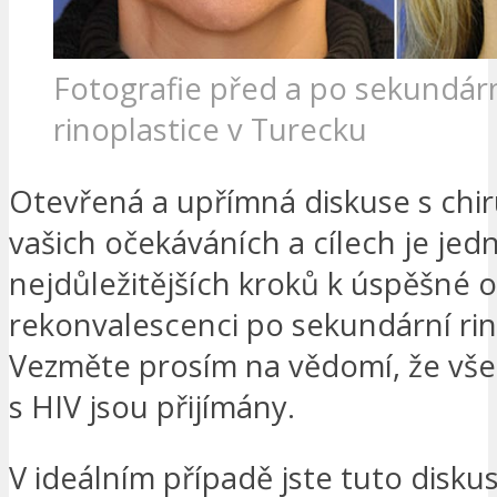
Fotografie před a po sekundár
rinoplastice v Turecku
Otevřená a upřímná diskuse s chi
vašich očekáváních a cílech je jed
nejdůležitějších kroků k úspěšné o
rekonvalescenci po sekundární rin
Vezměte prosím na vědomí, že vš
s HIV jsou přijímány.
V ideálním případě jste tuto diskus