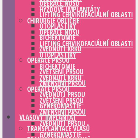
OPERACE NOSU
HÝŽĎOVÉ IMPLANTÁTY
LIFTING CERVIKOFACIÁLNÍ OBLASTI
CHIRURGIE OBLIČEJE
OTOPLASTIKY
OPERACE NOSU
BICHEKTOMIE
LIFTING CERVIKOFACIÁLNÍ OBLASTI
ZVEDNUTÍ KRKU
OTOPLASTIKY
OPERACE PRSOU
BICHEKTOMIE
ZVĚTŠENÍ PRSOU
ZVEDNUTÍ KRKU
ZMENŠENÍ PRSOU
OPERACE PRSOU
ZVEDNUTÍ PRSOU
ZVĚTŠENÍ PRSOU
GYNEKOMASTIE
ZMENŠENÍ PRSOU
VLASOVÝ IMPLANTÁT
ZVEDNUTÍ PRSOU
TRANSPLANTACE VLASŮ
GYNEKOMASTIE