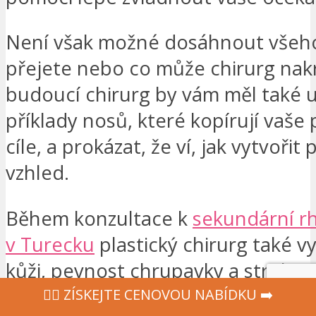
Není však možné dosáhnout všeho,
přejete nebo co může chirurg nakr
budoucí chirurg by vám měl také 
příklady nosů, které kopírují vaše
cíle, a prokázat, že ví, jak vytvoři
vzhled.
Během konzultace k
sekundární rh
v Turecku
plastický chirurg také vy
kůži, pevnost chrupavky a struktur
posoudí množství dostupné chrup
‍👩‍⚕ ZÍSKEJTE CENOVOU NABÍDKU ➡️