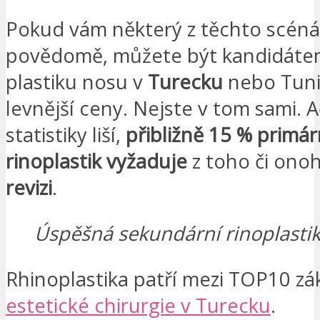
Pokud vám některý z těchto scéná
povědomě, můžete být kandidátem
plastiku nosu v
Turecku
nebo Tuni
levnější ceny. Nejste v tom sami. A
statistiky liší,
přibližně 15 % primár
rinoplastik vyžaduje
z toho či ono
revizi
.
Úspěšná sekundární rinoplasti
Rhinoplastika patří mezi TOP10 zá
estetické chirurgie v Turecku
.