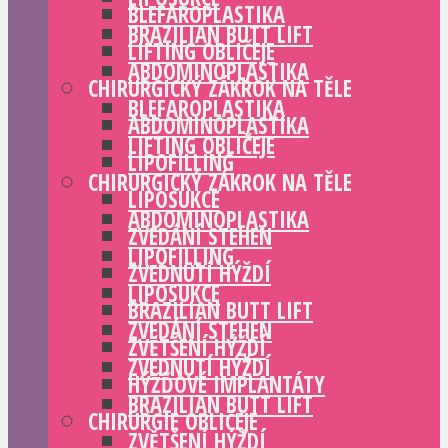
BLEFAROPLASTIKA
BRAZILIAN BUTT LIFT
LIFTING OBLIČEJE
ABDOMINOPLASTIKA
CHIRURGICKÝ ZÁKROK NA TĚLE
BLEFAROPLASTIKA
ABDOMINOPLASTIKA
LIFTING OBLIČEJE
LIPOFILLING
CHIRURGICKÝ ZÁKROK NA TĚLE
LIPOSUKCE
ABDOMINOPLASTIKA
ZVEDÁNÍ STEHEN
LIPOFILLING
ZVEDNUTÍ HÝŽDÍ
LIPOSUKCE
BRAZILIAN BUTT LIFT
ZVEDÁNÍ STEHEN
ZVĚTŠENÍ HÝŽDÍ
ZVEDNUTÍ HÝŽDÍ
HÝŽĎOVÉ IMPLANTÁTY
BRAZILIAN BUTT LIFT
CHIRURGIE OBLIČEJE
ZVĚTŠENÍ HÝŽDÍ