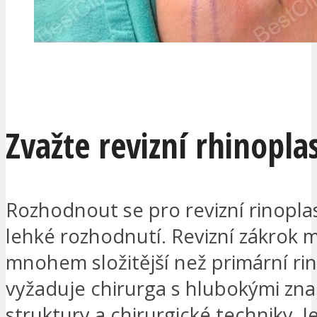
CHCI BÝT KONTAKTOVÁN
Zvažte revizní rhinopla
Rozhodnout se pro revizní rinopla
lehké rozhodnutí. Revizní zákrok 
mnohem složitější než primární rin
vyžaduje chirurga s hlubokými zna
struktury a chirurgické techniky. J