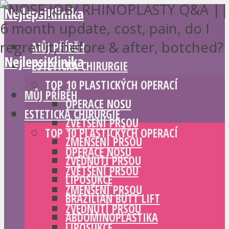
NejlepsiKlinika
MŮJ PŘÍBĚH
NejlepsiKlinika
ESTETICKÁ CHIRURGIE
TOP 10 PLASTICKÝCH OPERACÍ
MŮJ PŘÍBĚH
OPERACE NOSU
ESTETICKÁ CHIRURGIE
ZVĚTŠENÍ PRSOU
TOP 10 PLASTICKÝCH OPERACÍ
ZMENŠENÍ PRSOU
OPERACE NOSU
ZVEDNUTÍ PRSOU
ZVĚTŠENÍ PRSOU
LIPOSUKCE
ZMENŠENÍ PRSOU
BRAZILIAN BUTT LIFT
ZVEDNUTÍ PRSOU
ABDOMINOPLASTIKA
LIPOSUKCE