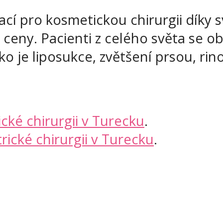
cí pro kosmetickou chirurgii díky 
né ceny. Pacienti z celého světa se 
o je liposukce, zvětšení prsou, rino
ické chirurgii v Turecku
.
trické chirurgii v Turecku
.