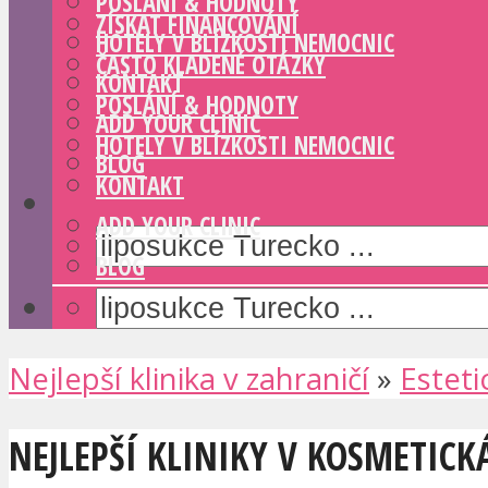
POSLÁNÍ & HODNOTY
ZÍSKAT FINANCOVÁNÍ
HOTELY V BLÍZKOSTI NEMOCNIC
ČASTO KLADENÉ OTÁZKY
KONTAKT
POSLÁNÍ & HODNOTY
ADD YOUR CLINIC
HOTELY V BLÍZKOSTI NEMOCNIC
BLOG
KONTAKT
ADD YOUR CLINIC
BLOG
Nejlepší klinika v zahraničí
»
Esteti
NEJLEPŠÍ KLINIKY V KOSMETICK