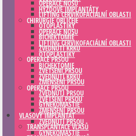
OPERACE NOSU
HÝŽĎOVÉ IMPLANTÁTY
LIFTING CERVIKOFACIÁLNÍ OBLASTI
CHIRURGIE OBLIČEJE
OTOPLASTIKY
OPERACE NOSU
BICHEKTOMIE
LIFTING CERVIKOFACIÁLNÍ OBLASTI
ZVEDNUTÍ KRKU
OTOPLASTIKY
OPERACE PRSOU
BICHEKTOMIE
ZVĚTŠENÍ PRSOU
ZVEDNUTÍ KRKU
ZMENŠENÍ PRSOU
OPERACE PRSOU
ZVEDNUTÍ PRSOU
ZVĚTŠENÍ PRSOU
GYNEKOMASTIE
ZMENŠENÍ PRSOU
VLASOVÝ IMPLANTÁT
ZVEDNUTÍ PRSOU
TRANSPLANTACE VLASŮ
GYNEKOMASTIE