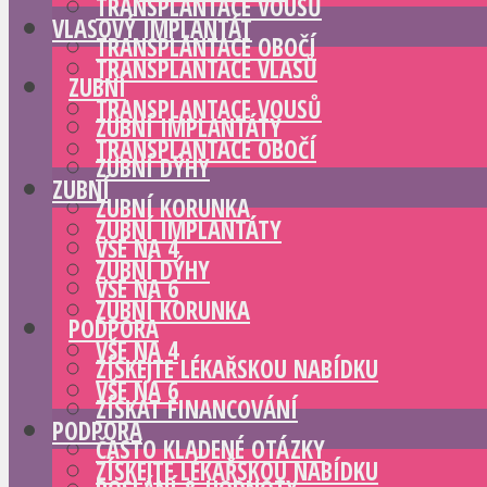
TRANSPLANTACE VOUSŮ
VLASOVÝ IMPLANTÁT
TRANSPLANTACE OBOČÍ
TRANSPLANTACE VLASŮ
ZUBNÍ
TRANSPLANTACE VOUSŮ
ZUBNÍ IMPLANTÁTY
TRANSPLANTACE OBOČÍ
ZUBNÍ DÝHY
ZUBNÍ
ZUBNÍ KORUNKA
ZUBNÍ IMPLANTÁTY
VŠE NA 4
ZUBNÍ DÝHY
VŠE NA 6
ZUBNÍ KORUNKA
PODPORA
VŠE NA 4
ZÍSKEJTE LÉKAŘSKOU NABÍDKU
VŠE NA 6
ZÍSKAT FINANCOVÁNÍ
PODPORA
ČASTO KLADENÉ OTÁZKY
ZÍSKEJTE LÉKAŘSKOU NABÍDKU