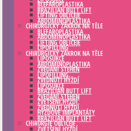
BLEFAROPLASTIKA
BRAZILIAN BUTT LIFT
LIFTING OBLIČEJE
ABDOMINOPLASTIKA
CHIRURGICKÝ ZÁKROK NA TĚLE
BLEFAROPLASTIKA
ABDOMINOPLASTIKA
LIFTING OBLIČEJE
LIPOFILLING
CHIRURGICKÝ ZÁKROK NA TĚLE
LIPOSUKCE
ABDOMINOPLASTIKA
ZVEDÁNÍ STEHEN
LIPOFILLING
ZVEDNUTÍ HÝŽDÍ
LIPOSUKCE
BRAZILIAN BUTT LIFT
ZVEDÁNÍ STEHEN
ZVĚTŠENÍ HÝŽDÍ
ZVEDNUTÍ HÝŽDÍ
HÝŽĎOVÉ IMPLANTÁTY
BRAZILIAN BUTT LIFT
CHIRURGIE OBLIČEJE
ZVĚTŠENÍ HÝŽDÍ