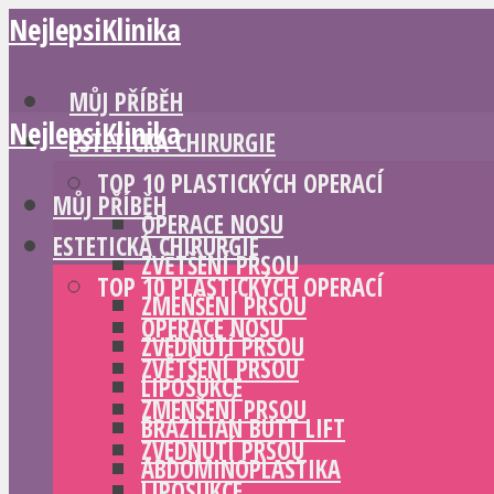
NejlepsiKlinika
MŮJ PŘÍBĚH
NejlepsiKlinika
ESTETICKÁ CHIRURGIE
TOP 10 PLASTICKÝCH OPERACÍ
MŮJ PŘÍBĚH
OPERACE NOSU
ESTETICKÁ CHIRURGIE
ZVĚTŠENÍ PRSOU
TOP 10 PLASTICKÝCH OPERACÍ
ZMENŠENÍ PRSOU
OPERACE NOSU
ZVEDNUTÍ PRSOU
ZVĚTŠENÍ PRSOU
LIPOSUKCE
ZMENŠENÍ PRSOU
BRAZILIAN BUTT LIFT
ZVEDNUTÍ PRSOU
ABDOMINOPLASTIKA
LIPOSUKCE