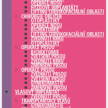
OPERACE NOSU
HÝŽĎOVÉ IMPLANTÁTY
LIFTING CERVIKOFACIÁLNÍ OBLASTI
CHIRURGIE OBLIČEJE
OTOPLASTIKY
OPERACE NOSU
BICHEKTOMIE
LIFTING CERVIKOFACIÁLNÍ OBLASTI
ZVEDNUTÍ KRKU
OTOPLASTIKY
OPERACE PRSOU
BICHEKTOMIE
ZVĚTŠENÍ PRSOU
ZVEDNUTÍ KRKU
ZMENŠENÍ PRSOU
OPERACE PRSOU
ZVEDNUTÍ PRSOU
ZVĚTŠENÍ PRSOU
GYNEKOMASTIE
ZMENŠENÍ PRSOU
VLASOVÝ IMPLANTÁT
ZVEDNUTÍ PRSOU
TRANSPLANTACE VLASŮ
GYNEKOMASTIE