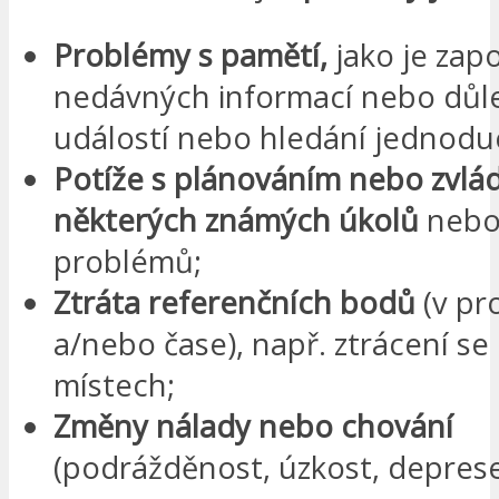
Problémy s pamětí,
jako je zap
nedávných informací nebo důle
událostí nebo hledání jednodu
Potíže s plánováním nebo zvlá
některých známých úkolů
nebo
problémů;
Ztráta referenčních bodů
(v pr
a/nebo čase), např. ztrácení s
místech;
Změny nálady nebo chování
(podrážděnost, úzkost, deprese