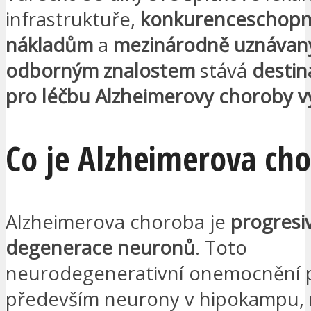
infrastruktuře,
konkurenceschop
nákladům
a
mezinárodně uznáva
odborným znalostem
stává
destina
pro léčbu Alzheimerovy choroby 
Co je Alzheimerova ch
Alzheimerova choroba je
progresi
degenerace neuronů
. Toto
neurodegenerativní onemocnění p
především neurony v hipokampu,