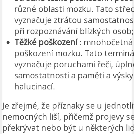
různé oblasti mozku. Tato střed
vyznačuje ztrátou samostatnost
při rozpoznávání blízkých osob;
Těžké poškození
: mnohočetná 
poškození mozku. Tato terminál
vyznačuje poruchami řeči, úpln
samostatnosti a paměti a výsk
halucinací.
Je zřejmé, že příznaky se u jednotl
nemocných liší, přičemž projevy 
překrývat nebo být u některých lidí