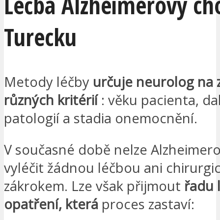
Léčba Alzheimerovy ch
Turecku
Metody léčby
určuje neurolog na 
různých kritérií
: věku pacienta, da
patologií a stadia onemocnění.
V současné době nelze Alzheimer
vyléčit žádnou léčbou ani chirurg
zákrokem. Lze však přijmout
řadu 
opatření, která
proces zastaví: