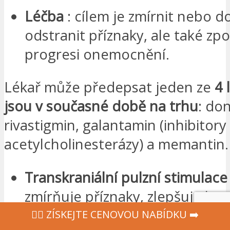
Léčba
: cílem je zmírnit nebo 
odstranit příznaky, ale také zp
progresi onemocnění.
Lékař může předepsat jeden ze
4 
jsou v současné době na trhu
: don
rivastigmin, galantamin (inhibitory
acetylcholinesterázy) a memantin.
Transkraniální pulzní stimulace
zmírňuje příznaky, zlepšuje kog
schopnosti a zpomaluje progre
‍👩‍⚕ ZÍSKEJTE CENOVOU NABÍDKU ➡️