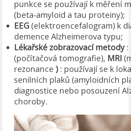
punkce se používají k měření 
(beta-amyloid a tau proteiny);
EEG
(elektroencefalogram) k d
demence Alzheimerova typu;
Lékařské zobrazovací metody
:
(počítačová tomografie),
MRI
(
rezonance
)
: používají se k loka
senilních plaků (amyloidních pl
diagnostice nebo posouzení A
choroby.