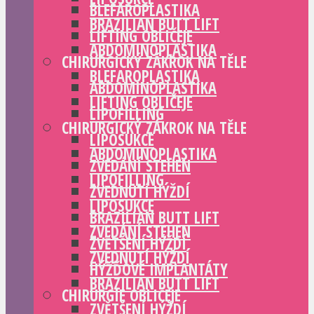
BLEFAROPLASTIKA
BRAZILIAN BUTT LIFT
LIFTING OBLIČEJE
ABDOMINOPLASTIKA
CHIRURGICKÝ ZÁKROK NA TĚLE
BLEFAROPLASTIKA
ABDOMINOPLASTIKA
LIFTING OBLIČEJE
LIPOFILLING
CHIRURGICKÝ ZÁKROK NA TĚLE
LIPOSUKCE
ABDOMINOPLASTIKA
ZVEDÁNÍ STEHEN
LIPOFILLING
ZVEDNUTÍ HÝŽDÍ
LIPOSUKCE
BRAZILIAN BUTT LIFT
ZVEDÁNÍ STEHEN
ZVĚTŠENÍ HÝŽDÍ
ZVEDNUTÍ HÝŽDÍ
HÝŽĎOVÉ IMPLANTÁTY
BRAZILIAN BUTT LIFT
CHIRURGIE OBLIČEJE
ZVĚTŠENÍ HÝŽDÍ