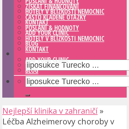
POSLÁNÍ & HODNOTY
ZÍSKAT FINANCOVÁNÍ
HOTELY V BLÍZKOSTI NEMOCNIC
ČASTO KLADENÉ OTÁZKY
KONTAKT
POSLÁNÍ & HODNOTY
ADD YOUR CLINIC
HOTELY V BLÍZKOSTI NEMOCNIC
BLOG
KONTAKT
ADD YOUR CLINIC
BLOG
Nejlepší klinika v zahraničí
»
Léčba Alzheimerovy choroby v