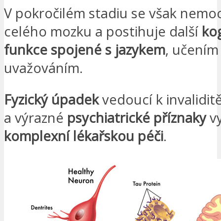
V pokročilém stadiu se však nemoc
celého mozku a postihuje další
kog
funkce spojené s jazykem
, učením
uvažováním.
Fyzický úpadek
vedoucí k invaliditě
a výrazné
psychiatrické příznaky
v
komplexní lékařskou péči
.