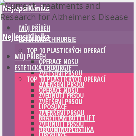
NejlepsiKlinika
MŮJ PŘÍBĚH
NejlepsiKlinika
ESTETICKÁ CHIRURGIE
TOP 10 PLASTICKÝCH OPERACÍ
MŮJ PŘÍBĚH
OPERACE NOSU
ESTETICKÁ CHIRURGIE
ZVĚTŠENÍ PRSOU
TOP 10 PLASTICKÝCH OPERACÍ
ZMENŠENÍ PRSOU
OPERACE NOSU
ZVEDNUTÍ PRSOU
ZVĚTŠENÍ PRSOU
LIPOSUKCE
ZMENŠENÍ PRSOU
BRAZILIAN BUTT LIFT
ZVEDNUTÍ PRSOU
ABDOMINOPLASTIKA
LIPOSUKCE