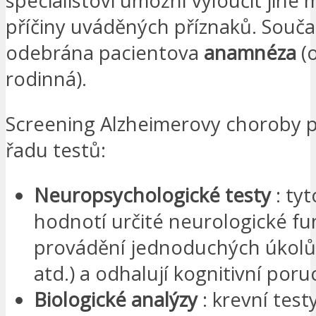
specialistovi umožní vyloučit jiné
příčiny uváděných příznaků. Souča
odebrána pacientova
anamnéza
(o
rodinná).
Screening Alzheimerovy choroby p
řadu testů:
Neuropsychologické testy
: ty
hodnotí určité neurologické fu
provádění jednoduchých úkolů,
atd.) a odhalují kognitivní poru
Biologické analýzy
: krevní test