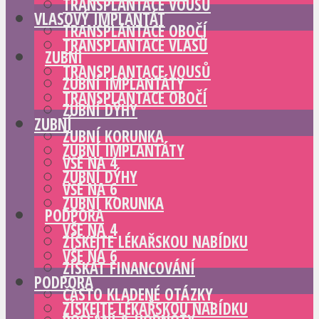
TRANSPLANTACE VOUSŮ
VLASOVÝ IMPLANTÁT
TRANSPLANTACE OBOČÍ
TRANSPLANTACE VLASŮ
ZUBNÍ
TRANSPLANTACE VOUSŮ
ZUBNÍ IMPLANTÁTY
TRANSPLANTACE OBOČÍ
ZUBNÍ DÝHY
ZUBNÍ
ZUBNÍ KORUNKA
ZUBNÍ IMPLANTÁTY
VŠE NA 4
ZUBNÍ DÝHY
VŠE NA 6
ZUBNÍ KORUNKA
PODPORA
VŠE NA 4
ZÍSKEJTE LÉKAŘSKOU NABÍDKU
VŠE NA 6
ZÍSKAT FINANCOVÁNÍ
PODPORA
ČASTO KLADENÉ OTÁZKY
ZÍSKEJTE LÉKAŘSKOU NABÍDKU