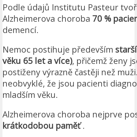
Podle údajů Institutu Pasteur tvo
Alzheimerova choroba
70 % pacie
demencí.
Nemoc postihuje především
starš
věku 65 let a více)
, přičemž ženy j
postiženy výrazně častěji než muži
neobvyklé, že jsou pacienti diagnos
mladším věku.
Alzheimerova choroba nejprve pos
krátkodobou paměť
.