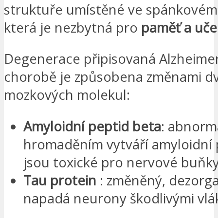
struktuře umístěné ve spánkovém 
která je nezbytná pro
paměť a uče
Degenerace připisovaná Alzheime
chorobě je způsobena změnami d
mozkových molekul:
Amyloidní peptid beta
: abnorm
hromaděním vytváří amyloidní p
jsou toxické pro nervové buňky
Tau protein
: změněný, dezorga
napadá neurony škodlivými vlá