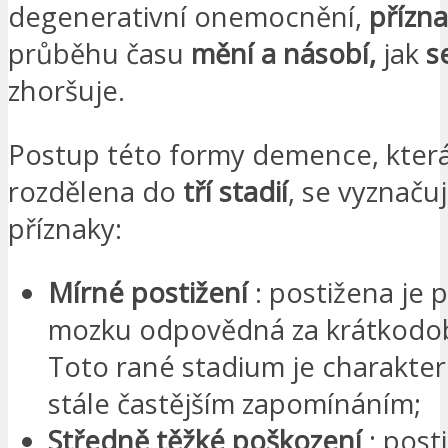
degenerativní onemocnění,
přízna
průběhu času
mění a násobí,
jak
s
zhoršuje.
Postup této formy demence, která
rozdělena do
tří stadií
, se vyznaču
příznaky:
Mírné postižení
: postižena je 
mozku odpovědná za krátkodo
Toto rané stadium je charakte
stále častějším zapomínáním;
Středně těžké poškození
: post