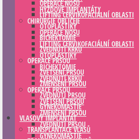
OPERACE NOSU
HÝŽĎOVÉ IMPLANTÁTY
LIFTING CERVIKOFACIÁLNÍ OBLASTI
CHIRURGIE OBLIČEJE
OTOPLASTIKY
OPERACE NOSU
BICHEKTOMIE
LIFTING CERVIKOFACIÁLNÍ OBLASTI
ZVEDNUTÍ KRKU
OTOPLASTIKY
OPERACE PRSOU
BICHEKTOMIE
ZVĚTŠENÍ PRSOU
ZVEDNUTÍ KRKU
ZMENŠENÍ PRSOU
OPERACE PRSOU
ZVEDNUTÍ PRSOU
ZVĚTŠENÍ PRSOU
GYNEKOMASTIE
ZMENŠENÍ PRSOU
VLASOVÝ IMPLANTÁT
ZVEDNUTÍ PRSOU
TRANSPLANTACE VLASŮ
GYNEKOMASTIE