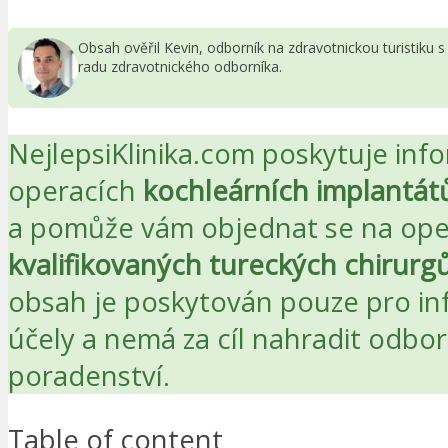
Obsah ověřil Kevin, odborník na zdravotnickou turistiku
radu zdravotnického odborníka.
NejlepsiKlinika.com poskytuje inf
operacích
kochleárních implantát
a pomůže vám objednat se na ope
kvalifikovaných tureckých chirurg
obsah je poskytován pouze pro in
účely a nemá za cíl nahradit odbo
poradenství.
Table of content