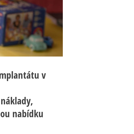
implantátu v
 náklady,
nou nabídku