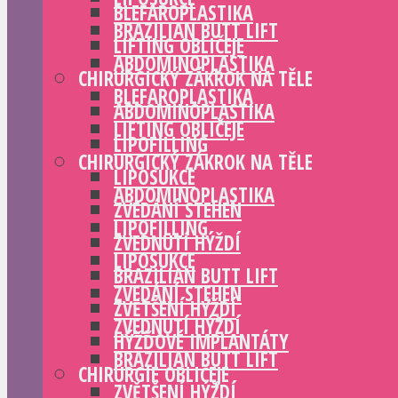
BLEFAROPLASTIKA
BRAZILIAN BUTT LIFT
LIFTING OBLIČEJE
ABDOMINOPLASTIKA
CHIRURGICKÝ ZÁKROK NA TĚLE
BLEFAROPLASTIKA
ABDOMINOPLASTIKA
LIFTING OBLIČEJE
LIPOFILLING
CHIRURGICKÝ ZÁKROK NA TĚLE
LIPOSUKCE
ABDOMINOPLASTIKA
ZVEDÁNÍ STEHEN
LIPOFILLING
ZVEDNUTÍ HÝŽDÍ
LIPOSUKCE
BRAZILIAN BUTT LIFT
ZVEDÁNÍ STEHEN
ZVĚTŠENÍ HÝŽDÍ
ZVEDNUTÍ HÝŽDÍ
HÝŽĎOVÉ IMPLANTÁTY
BRAZILIAN BUTT LIFT
CHIRURGIE OBLIČEJE
ZVĚTŠENÍ HÝŽDÍ