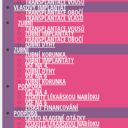
TRANSPLANTACE VOUSŮ
VLASOVÝ IMPLANTÁT
TRANSPLANTACE OBOČÍ
TRANSPLANTACE VLASŮ
ZUBNÍ
TRANSPLANTACE VOUSŮ
ZUBNÍ IMPLANTÁTY
TRANSPLANTACE OBOČÍ
ZUBNÍ DÝHY
ZUBNÍ
ZUBNÍ KORUNKA
ZUBNÍ IMPLANTÁTY
VŠE NA 4
ZUBNÍ DÝHY
VŠE NA 6
ZUBNÍ KORUNKA
PODPORA
VŠE NA 4
ZÍSKEJTE LÉKAŘSKOU NABÍDKU
VŠE NA 6
ZÍSKAT FINANCOVÁNÍ
PODPORA
ČASTO KLADENÉ OTÁZKY
ZÍSKEJTE LÉKAŘSKOU NABÍDKU