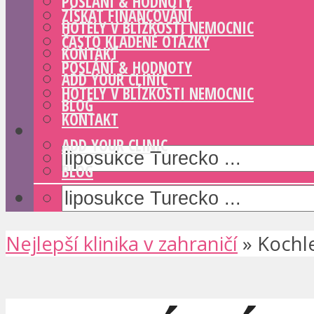
POSLÁNÍ & HODNOTY
ZÍSKAT FINANCOVÁNÍ
HOTELY V BLÍZKOSTI NEMOCNIC
ČASTO KLADENÉ OTÁZKY
KONTAKT
POSLÁNÍ & HODNOTY
ADD YOUR CLINIC
HOTELY V BLÍZKOSTI NEMOCNIC
BLOG
KONTAKT
ADD YOUR CLINIC
BLOG
Nejlepší klinika v zahraničí
»
Kochle