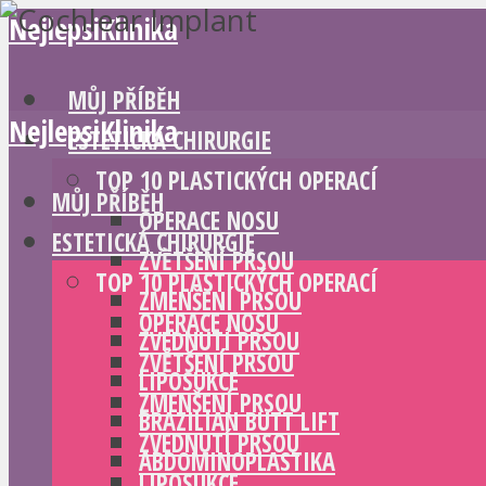
NejlepsiKlinika
MŮJ PŘÍBĚH
NejlepsiKlinika
ESTETICKÁ CHIRURGIE
TOP 10 PLASTICKÝCH OPERACÍ
MŮJ PŘÍBĚH
OPERACE NOSU
ESTETICKÁ CHIRURGIE
ZVĚTŠENÍ PRSOU
TOP 10 PLASTICKÝCH OPERACÍ
ZMENŠENÍ PRSOU
OPERACE NOSU
ZVEDNUTÍ PRSOU
ZVĚTŠENÍ PRSOU
LIPOSUKCE
ZMENŠENÍ PRSOU
BRAZILIAN BUTT LIFT
ZVEDNUTÍ PRSOU
ABDOMINOPLASTIKA
LIPOSUKCE