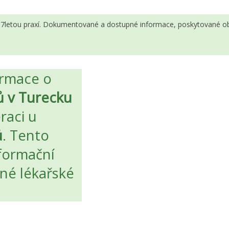
 s 7letou praxí. Dokumentované a dostupné informace, poskytované ob
ormace o
ů v Turecku
raci u
ů
. Tento
formační
rné lékařské