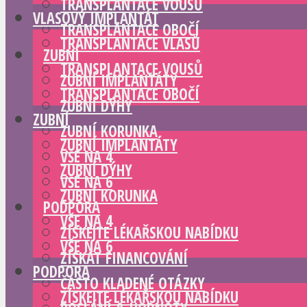
TRANSPLANTACE VOUSŮ
VLASOVÝ IMPLANTÁT
TRANSPLANTACE OBOČÍ
TRANSPLANTACE VLASŮ
ZUBNÍ
TRANSPLANTACE VOUSŮ
ZUBNÍ IMPLANTÁTY
TRANSPLANTACE OBOČÍ
ZUBNÍ DÝHY
ZUBNÍ
ZUBNÍ KORUNKA
ZUBNÍ IMPLANTÁTY
VŠE NA 4
ZUBNÍ DÝHY
VŠE NA 6
ZUBNÍ KORUNKA
PODPORA
VŠE NA 4
ZÍSKEJTE LÉKAŘSKOU NABÍDKU
VŠE NA 6
ZÍSKAT FINANCOVÁNÍ
PODPORA
ČASTO KLADENÉ OTÁZKY
ZÍSKEJTE LÉKAŘSKOU NABÍDKU