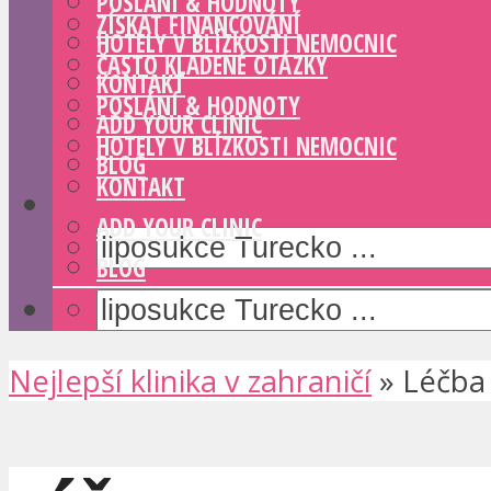
POSLÁNÍ & HODNOTY
ZÍSKAT FINANCOVÁNÍ
HOTELY V BLÍZKOSTI NEMOCNIC
ČASTO KLADENÉ OTÁZKY
KONTAKT
POSLÁNÍ & HODNOTY
ADD YOUR CLINIC
HOTELY V BLÍZKOSTI NEMOCNIC
BLOG
KONTAKT
ADD YOUR CLINIC
BLOG
Nejlepší klinika v zahraničí
»
Léčba 