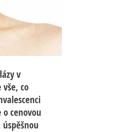
lázy v
 vše, co
nvalescenci
e o cenovou
za úspěšnou