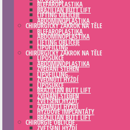
BLEFAROPLASTIKA
BRAZILIAN BUTT LIFT
LIFTING OBLIČEJE
ABDOMINOPLASTIKA
CHIRURGICKÝ ZÁKROK NA TĚLE
BLEFAROPLASTIKA
ABDOMINOPLASTIKA
LIFTING OBLIČEJE
LIPOFILLING
CHIRURGICKÝ ZÁKROK NA TĚLE
LIPOSUKCE
ABDOMINOPLASTIKA
ZVEDÁNÍ STEHEN
LIPOFILLING
ZVEDNUTÍ HÝŽDÍ
LIPOSUKCE
BRAZILIAN BUTT LIFT
ZVEDÁNÍ STEHEN
ZVĚTŠENÍ HÝŽDÍ
ZVEDNUTÍ HÝŽDÍ
HÝŽĎOVÉ IMPLANTÁTY
BRAZILIAN BUTT LIFT
CHIRURGIE OBLIČEJE
ZVĚTŠENÍ HÝŽDÍ