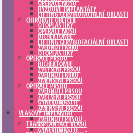
OPERACE NOSU
HÝŽĎOVÉ IMPLANTÁTY
LIFTING CERVIKOFACIÁLNÍ OBLASTI
CHIRURGIE OBLIČEJE
OTOPLASTIKY
OPERACE NOSU
BICHEKTOMIE
LIFTING CERVIKOFACIÁLNÍ OBLASTI
ZVEDNUTÍ KRKU
OTOPLASTIKY
OPERACE PRSOU
BICHEKTOMIE
ZVĚTŠENÍ PRSOU
ZVEDNUTÍ KRKU
ZMENŠENÍ PRSOU
OPERACE PRSOU
ZVEDNUTÍ PRSOU
ZVĚTŠENÍ PRSOU
GYNEKOMASTIE
ZMENŠENÍ PRSOU
VLASOVÝ IMPLANTÁT
ZVEDNUTÍ PRSOU
TRANSPLANTACE VLASŮ
GYNEKOMASTIE