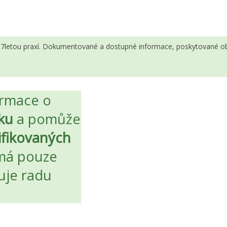
 s 7letou praxí. Dokumentované a dostupné informace, poskytované ob
ormace o
cku
a pomůže
ifikovaných
 má pouze
uje radu