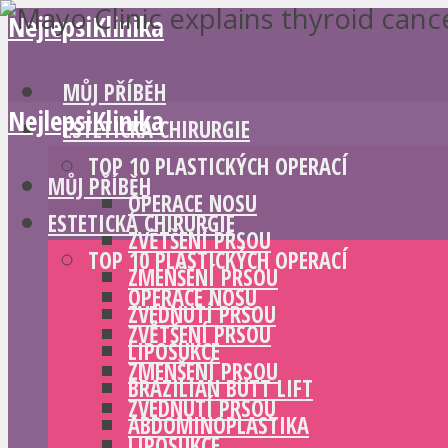
NejlepsiKlinika
MŮJ PŘÍBĚH
NejlepsiKlinika
ESTETICKÁ CHIRURGIE
TOP 10 PLASTICKÝCH OPERACÍ
MŮJ PŘÍBĚH
OPERACE NOSU
ESTETICKÁ CHIRURGIE
ZVĚTŠENÍ PRSOU
TOP 10 PLASTICKÝCH OPERACÍ
ZMENŠENÍ PRSOU
OPERACE NOSU
ZVEDNUTÍ PRSOU
ZVĚTŠENÍ PRSOU
LIPOSUKCE
ZMENŠENÍ PRSOU
BRAZILIAN BUTT LIFT
ZVEDNUTÍ PRSOU
ABDOMINOPLASTIKA
LIPOSUKCE