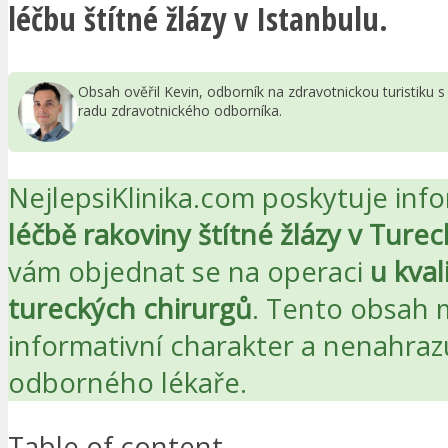
léčbu štítné žlázy v Istanbulu.
Obsah ověřil Kevin, odborník na zdravotnickou turistiku
radu zdravotnického odborníka.
NejlepsiKlinika.com poskytuje inf
léčbě rakoviny štítné žlázy v Ture
vám objednat se na operaci
u kval
tureckých chirurgů
. Tento obsah
informativní charakter a nenahraz
odborného lékaře.
Table of content