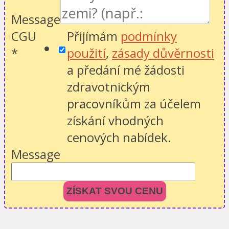
Message
CGU
Přijímám
podmínky
*
použití
,
zásady důvěrnosti
a předání mé žádosti
zdravotnickým
pracovníkům za účelem
získání vhodných
cenových nabídek.
Message
ZÍSKAT SVOU CENU