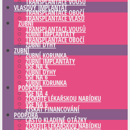
TRANSPLANTACE VOUSŮ
VLASOVÝ IMPLANTÁT
TRANSPLANTACE OBOČÍ
TRANSPLANTACE VLASŮ
ZUBNÍ
TRANSPLANTACE VOUSŮ
ZUBNÍ IMPLANTÁTY
TRANSPLANTACE OBOČÍ
ZUBNÍ DÝHY
ZUBNÍ
ZUBNÍ KORUNKA
ZUBNÍ IMPLANTÁTY
VŠE NA 4
ZUBNÍ DÝHY
VŠE NA 6
ZUBNÍ KORUNKA
PODPORA
VŠE NA 4
ZÍSKEJTE LÉKAŘSKOU NABÍDKU
VŠE NA 6
ZÍSKAT FINANCOVÁNÍ
PODPORA
ČASTO KLADENÉ OTÁZKY
ZÍSKEJTE LÉKAŘSKOU NABÍDKU