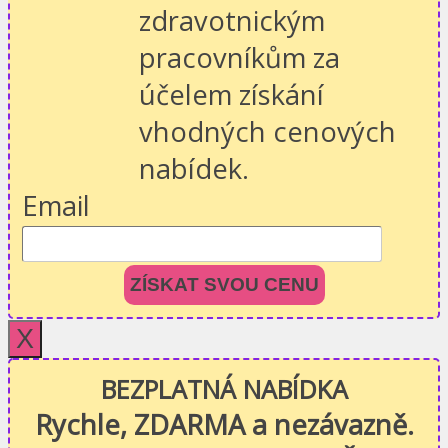
zdravotnickým
pracovníkům za
účelem získání
vhodných cenových
nabídek.
Email
ZÍSKAT SVOU CENU
X
BEZPLATNÁ NABÍDKA
Rychle, ZDARMA a nezávazně.