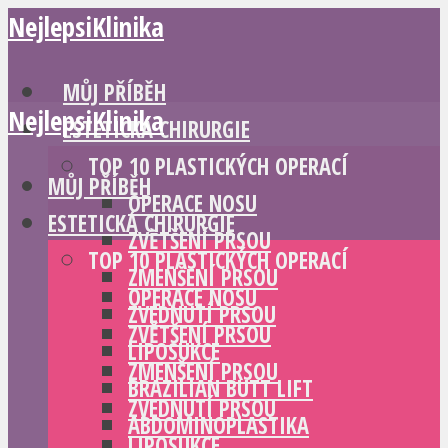
NejlepsiKlinika
MŮJ PŘÍBĚH
NejlepsiKlinika
ESTETICKÁ CHIRURGIE
TOP 10 PLASTICKÝCH OPERACÍ
MŮJ PŘÍBĚH
OPERACE NOSU
ESTETICKÁ CHIRURGIE
ZVĚTŠENÍ PRSOU
TOP 10 PLASTICKÝCH OPERACÍ
ZMENŠENÍ PRSOU
OPERACE NOSU
ZVEDNUTÍ PRSOU
ZVĚTŠENÍ PRSOU
LIPOSUKCE
ZMENŠENÍ PRSOU
BRAZILIAN BUTT LIFT
ZVEDNUTÍ PRSOU
ABDOMINOPLASTIKA
LIPOSUKCE