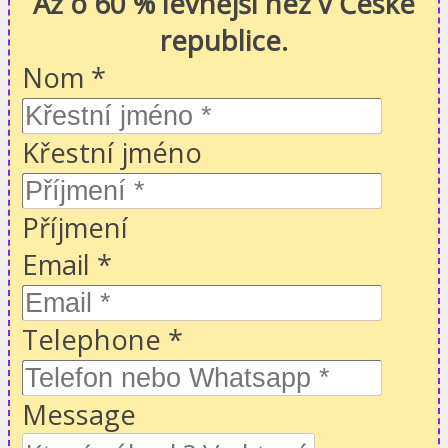
Až o 60 % levnější než v České
republice.
Nom
*
Křestní jméno
Příjmení
Email
*
Telephone
*
Message