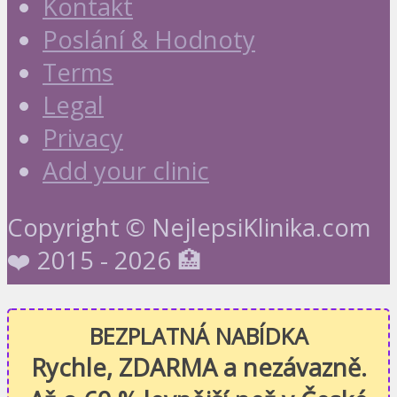
Kontakt
Poslání & Hodnoty
Terms
Legal
Privacy
Add your clinic
Copyright © NejlepsiKlinika.com
❤️ 2015 - 2026 🏥
BEZPLATNÁ NABÍDKA
Rychle, ZDARMA a nezávazně.