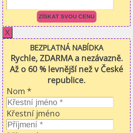
ZÍSKAT SVOU CENU
X
BEZPLATNÁ NABÍDKA
Rychle, ZDARMA a nezávazně.
Až o 60 % levnější než v České
republice.
Nom
*
Křestní jméno