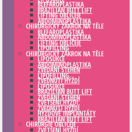
BLEFAROPLASTIKA
BRAZILIAN BUTT LIFT
LIFTING OBLIČEJE
ABDOMINOPLASTIKA
CHIRURGICKÝ ZÁKROK NA TĚLE
BLEFAROPLASTIKA
ABDOMINOPLASTIKA
LIFTING OBLIČEJE
LIPOFILLING
CHIRURGICKÝ ZÁKROK NA TĚLE
LIPOSUKCE
ABDOMINOPLASTIKA
ZVEDÁNÍ STEHEN
LIPOFILLING
ZVEDNUTÍ HÝŽDÍ
LIPOSUKCE
BRAZILIAN BUTT LIFT
ZVEDÁNÍ STEHEN
ZVĚTŠENÍ HÝŽDÍ
ZVEDNUTÍ HÝŽDÍ
HÝŽĎOVÉ IMPLANTÁTY
BRAZILIAN BUTT LIFT
CHIRURGIE OBLIČEJE
ZVĚTŠENÍ HÝŽDÍ