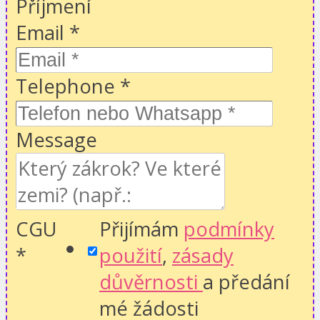
Příjmení
Email
*
Telephone
*
Message
CGU
Přijímám
podmínky
*
použití
,
zásady
důvěrnosti
a předání
mé žádosti