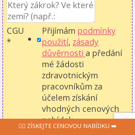
CGU
Přijímám
podmínky
*
použití
,
zásady
důvěrnosti
a předání
mé žádosti
zdravotnickým
pracovníkům za
účelem získání
vhodných cenových
nabídek.
‍👩‍⚕ ZÍSKEJTE CENOVOU NABÍDKU ➡️
Name