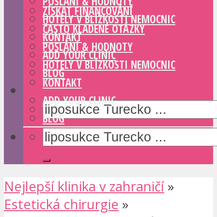
POSLÁNÍ & HODNOTY
ZÍSKAT FINANCOVÁNÍ
HOTELY V BLÍZKOSTI NEMOCNIC
ČASTO KLADENÉ OTÁZKY
KONTAKT
POSLÁNÍ & HODNOTY
ADD YOUR CLINIC
HOTELY V BLÍZKOSTI NEMOCNIC
BLOG
KONTAKT
ADD YOUR CLINIC
BLOG
Nejlepší klinika v zahraničí
»
Estetická chirurgie
»