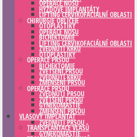
OPERACE NOSU
HÝŽĎOVÉ IMPLANTÁTY
LIFTING CERVIKOFACIÁLNÍ OBLASTI
CHIRURGIE OBLIČEJE
OTOPLASTIKY
OPERACE NOSU
BICHEKTOMIE
LIFTING CERVIKOFACIÁLNÍ OBLASTI
ZVEDNUTÍ KRKU
OTOPLASTIKY
OPERACE PRSOU
BICHEKTOMIE
ZVĚTŠENÍ PRSOU
ZVEDNUTÍ KRKU
ZMENŠENÍ PRSOU
OPERACE PRSOU
ZVEDNUTÍ PRSOU
ZVĚTŠENÍ PRSOU
GYNEKOMASTIE
ZMENŠENÍ PRSOU
VLASOVÝ IMPLANTÁT
ZVEDNUTÍ PRSOU
TRANSPLANTACE VLASŮ
GYNEKOMASTIE