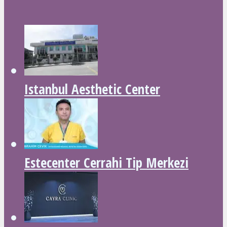
Istanbul Aesthetic Center
Estecenter Cerrahi Tip Merkezi