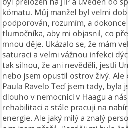
byl přeložen na JIP a uveden do 
kómatu. Můj manžel byl velmi dob
podporován, rozumím, a dokonce 
tlumočníka, aby mi objasnil, co př
mnou děje. Ukázalo se, že mám ve
saturaci a velmi vážnou infekci dý
tak silnou, že ani nevěděli, jestli U
nebo jsem opustil ostrov živý. Ale 
Paula Ravelo Teď jsem tady, byla 
dlouho v nemocnici v Haagu a nás
rehabilitaci a stále pracuji na nabír
energie. Ale jaký milý a znalý perso