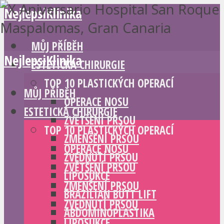
NejlepsiKlinika
MŮJ PŘÍBĚH
NejlepsiKlinika
ESTETICKÁ CHIRURGIE
TOP 10 PLASTICKÝCH OPERACÍ
MŮJ PŘÍBĚH
OPERACE NOSU
ESTETICKÁ CHIRURGIE
ZVĚTŠENÍ PRSOU
TOP 10 PLASTICKÝCH OPERACÍ
ZMENŠENÍ PRSOU
OPERACE NOSU
ZVEDNUTÍ PRSOU
ZVĚTŠENÍ PRSOU
LIPOSUKCE
ZMENŠENÍ PRSOU
BRAZILIAN BUTT LIFT
ZVEDNUTÍ PRSOU
ABDOMINOPLASTIKA
LIPOSUKCE