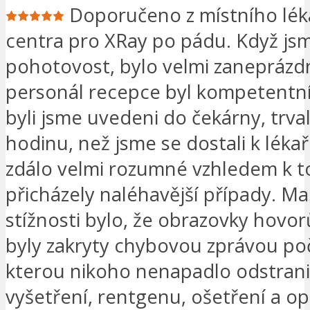
Doporučeno z místního lé
centra pro XRay po pádu. Když jsm
pohotovost, bylo velmi zaneprázd
personál recepce byl kompetentní 
byli jsme uvedeni do čekárny, trval
hodinu, než jsme se dostali k lékař
zdálo velmi rozumné vzhledem k t
přicházely naléhavější případy. 
stížnosti bylo, že obrazovky hovor
byly zakryty chybovou zprávou poč
kterou nikoho nenapadlo odstrani
vyšetření, rentgenu, ošetření a o