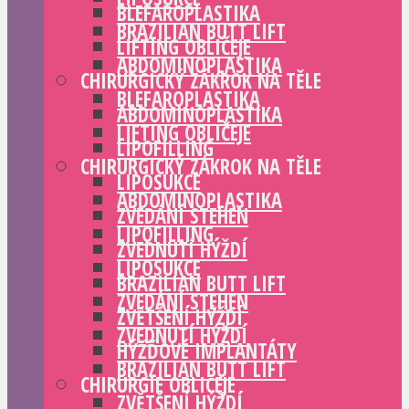
BLEFAROPLASTIKA
BRAZILIAN BUTT LIFT
LIFTING OBLIČEJE
ABDOMINOPLASTIKA
CHIRURGICKÝ ZÁKROK NA TĚLE
BLEFAROPLASTIKA
ABDOMINOPLASTIKA
LIFTING OBLIČEJE
LIPOFILLING
CHIRURGICKÝ ZÁKROK NA TĚLE
LIPOSUKCE
ABDOMINOPLASTIKA
ZVEDÁNÍ STEHEN
LIPOFILLING
ZVEDNUTÍ HÝŽDÍ
LIPOSUKCE
BRAZILIAN BUTT LIFT
ZVEDÁNÍ STEHEN
ZVĚTŠENÍ HÝŽDÍ
ZVEDNUTÍ HÝŽDÍ
HÝŽĎOVÉ IMPLANTÁTY
BRAZILIAN BUTT LIFT
CHIRURGIE OBLIČEJE
ZVĚTŠENÍ HÝŽDÍ