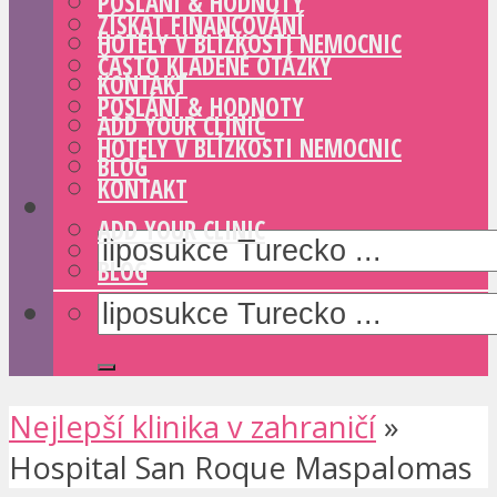
POSLÁNÍ & HODNOTY
ZÍSKAT FINANCOVÁNÍ
HOTELY V BLÍZKOSTI NEMOCNIC
ČASTO KLADENÉ OTÁZKY
KONTAKT
POSLÁNÍ & HODNOTY
ADD YOUR CLINIC
HOTELY V BLÍZKOSTI NEMOCNIC
BLOG
KONTAKT
ADD YOUR CLINIC
BLOG
Nejlepší klinika v zahraničí
»
Hospital San Roque Maspalomas