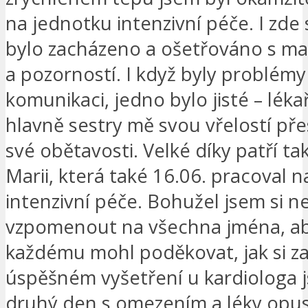
na jednotku intenzivní péče. I zd
bylo zacházeno a ošetřováno s ma
a pozorností. I když byly problémy
komunikaci, jedno bylo jisté – lékař
hlavně sestry mě svou vřelostí přes
své obětavosti. Velké díky patří ta
Marii, která také 16.06. pracoval 
intenzivní péče. Bohužel jsem si 
vzpomenout na všechna jména, a
každému mohl poděkovat, jak si za
úspěšném vyšetření u kardiologa 
druhý den s omezením a léky opus