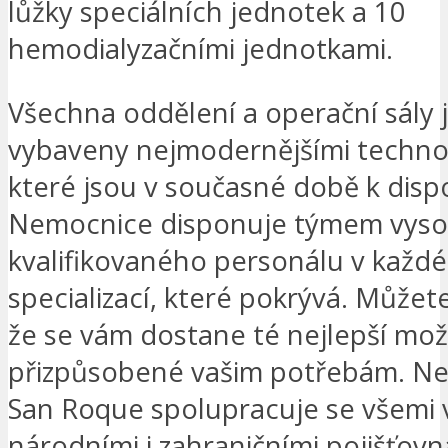
lůžky speciálních jednotek a 10
hemodialyzačními jednotkami.
Všechna oddělení a operační sály 
vybaveny nejmodernějšími techno
které jsou v současné době k dispo
Nemocnice disponuje týmem vys
kvalifikovaného personálu v každé
specializací, které pokrývá. Můžete s
že se vám dostane té nejlepší mo
přizpůsobené vašim potřebám. N
San Roque spolupracuje se všemi
národními i zahraničními pojišťovn