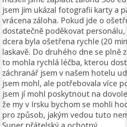
jsem jim ukázal fotografii karty a p
vrácena záloha. Pokud jde o ošet
dostatečně poděkovat personálu,
dcera byla ošetřena rychle (20 min
laskavě. Do druhého dne se plně zo
to mohla rychlá léčba, kterou dost
záchranář jsem v našem hotelu udě
jsem mohl, ale potřebovala více p
jsem jí mohl poskytnout na dovole
že my v Irsku bychom se mohli ho
pro způsob, jakým vedou tuto nem
Super přátelský a ochotný.