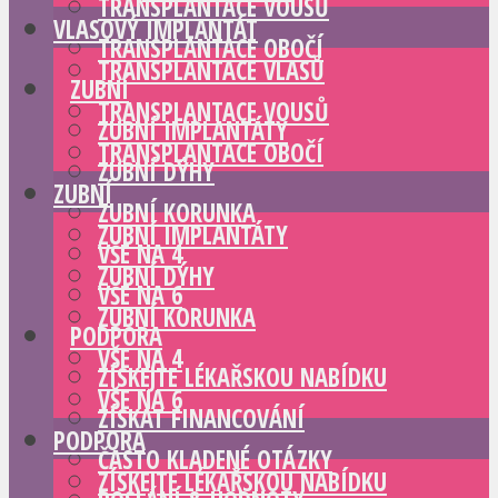
TRANSPLANTACE VOUSŮ
VLASOVÝ IMPLANTÁT
TRANSPLANTACE OBOČÍ
TRANSPLANTACE VLASŮ
ZUBNÍ
TRANSPLANTACE VOUSŮ
ZUBNÍ IMPLANTÁTY
TRANSPLANTACE OBOČÍ
ZUBNÍ DÝHY
ZUBNÍ
ZUBNÍ KORUNKA
ZUBNÍ IMPLANTÁTY
VŠE NA 4
ZUBNÍ DÝHY
VŠE NA 6
ZUBNÍ KORUNKA
PODPORA
VŠE NA 4
ZÍSKEJTE LÉKAŘSKOU NABÍDKU
VŠE NA 6
ZÍSKAT FINANCOVÁNÍ
PODPORA
ČASTO KLADENÉ OTÁZKY
ZÍSKEJTE LÉKAŘSKOU NABÍDKU