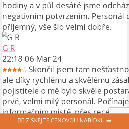
hodiny a v půl desáté jsme odcháze
negativním potvrzením. Personál 
příjemný, vše šlo velmi dobře.
G R
22:18 06 Mar 24
Skončil jsem tam nešťastn
ale díky rychlému a skvělému zás
pojistitele o mě bylo skvěle posta
prvé, velmi milý personál. Počína
informačním místě, přes recepční, 
‍👩‍⚕ ZÍSKEJTE CENOVOU NABÍDKU ➡️
po lékaře. Na rozdíl od polského