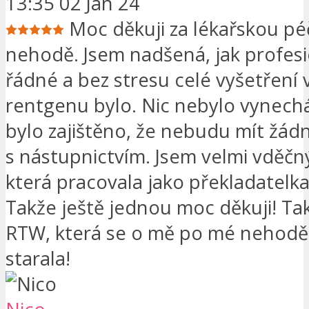
13:35 02 Jan 24
Moc děkuji za lékařskou pé
nehodě. Jsem nadšená, jak profesi
řádné a bez stresu celé vyšetření 
rentgenu bylo. Nic nebylo vynech
bylo zajištěno, že nebudu mít žá
s nástupnictvím. Jsem velmi vděčný
která pracovala jako překladatelk
Takže ještě jednou moc děkuji! T
RTW, která se o mě po mé nehodě
starala!