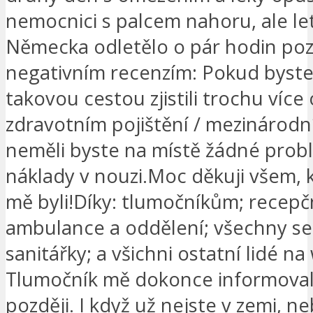
nemocnici s palcem nahoru, ale le
Německa odletělo o pár hodin poz
negativním recenzím: Pokud byste
takovou cestou zjistili trochu více
zdravotním pojištění / mezinárodní
neměli byste na místě žádné prob
náklady v nouzi.Moc děkuji všem, k
mě byli!Díky: tlumočníkům; recepčn
ambulance a oddělení; všechny se
sanitářky; a všichni ostatní lidé n
Tlumočník mě dokonce informoval
později. I když už nejste v zemi, 