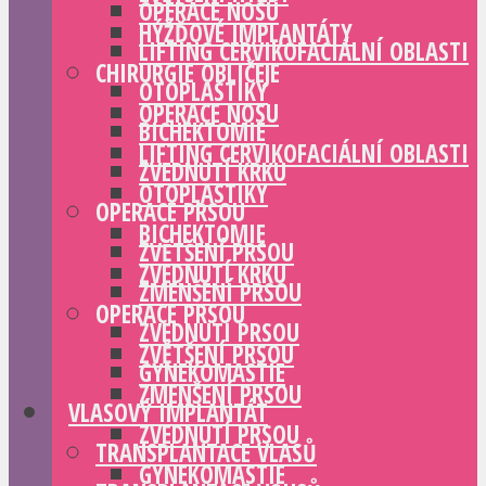
OPERACE NOSU
HÝŽĎOVÉ IMPLANTÁTY
LIFTING CERVIKOFACIÁLNÍ OBLASTI
CHIRURGIE OBLIČEJE
OTOPLASTIKY
OPERACE NOSU
BICHEKTOMIE
LIFTING CERVIKOFACIÁLNÍ OBLASTI
ZVEDNUTÍ KRKU
OTOPLASTIKY
OPERACE PRSOU
BICHEKTOMIE
ZVĚTŠENÍ PRSOU
ZVEDNUTÍ KRKU
ZMENŠENÍ PRSOU
OPERACE PRSOU
ZVEDNUTÍ PRSOU
ZVĚTŠENÍ PRSOU
GYNEKOMASTIE
ZMENŠENÍ PRSOU
VLASOVÝ IMPLANTÁT
ZVEDNUTÍ PRSOU
TRANSPLANTACE VLASŮ
GYNEKOMASTIE