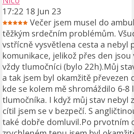
Nico
17:22 18 Jun 23
Večer jsem musel do ambul
těžkým srdečním problémům. Všud
vstřícně vysvětlena cesta a nebyl 
komunikace, jelikož přes den jsou
vždy tlumočníci (bylo 22h).Můj stav
a tak jsem byl okamžitě převezen 
kde se kolem mě shromáždilo 6-8 l
tlumočníka. I když můj stav nebyl 
cítil jsem se v bezpečí. S angličtin
také dobře domluvil.Po prvotním o
zrychleném tepu jsem byl okamžit