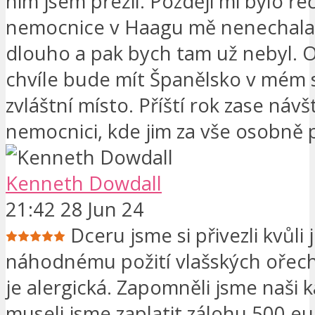
nim jsem přežil. Později mi bylo ře
nemocnice v Haagu mě nenechala 
dlouho a pak bych tam už nebyl. 
chvíle bude mít Španělsko v mém s
zvláštní místo. Příští rok zase návš
nemocnici, kde jim za vše osobně 
Kenneth Dowdall
21:42 28 Jun 24
Dceru jsme si přivezli kvůli 
náhodnému požití vlašských ořech
je alergická. Zapomněli jsme naši 
museli jsme zaplatit zálohu 500 eur