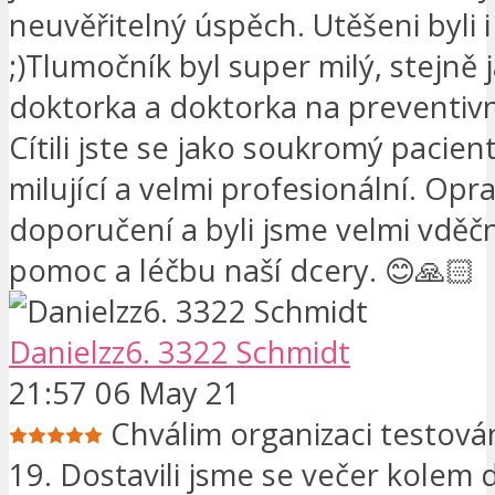
neuvěřitelný úspěch. Utěšeni byli i
;)Tlumočník byl super milý, stejně 
doktorka a doktorka na preventivn
Cítili jste se jako soukromý pacient
milující a velmi profesionální. Opr
doporučení a byli jsme velmi vděčn
pomoc a léčbu naší dcery. 😊🙏🏻
Danielzz6. 3322 Schmidt
21:57 06 May 21
Chválim organizaci testová
19. Dostavili jsme se večer kolem 