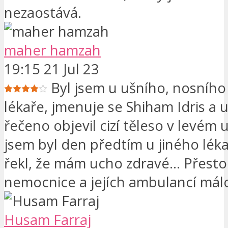
nezaostává.
maher hamzah
19:15 21 Jul 23
Byl jsem u ušního, nosního
lékaře, jmenuje se Shiham Idris a
řečeno objevil cizí těleso v levém 
jsem byl den předtím u jiného léka
řekl, že mám ucho zdravé... Přesto
nemocnice a jejích ambulancí málo
Husam Farraj