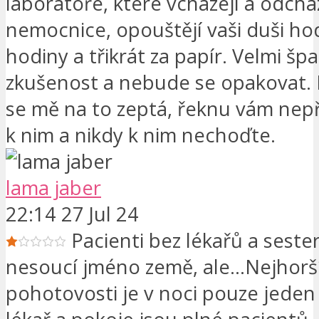
laboratoře, které vcházejí a odcház
nemocnice, opouštějí vaši duši ho
hodiny a třikrát za papír. Velmi šp
zkušenost a nebude se opakovat. 
se mě na to zeptá, řeknu vám nepři
k nim a nikdy k nim nechoďte.
lama jaber
22:14 27 Jul 24
Pacienti bez lékařů a sest
nesoucí jméno země, ale...Nejhorš
pohotovosti je v noci pouze jeden