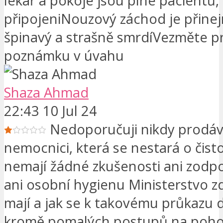
lékař a pokoje jsou plné pacientů,
připojeniNouzový záchod je přin
špinavý a strašně smrdíVezměte p
poznámku v úvahu
Shaza Ahmad
22:43 10 Jul 24
Nedoporučuji nikdy prodáv
nemocnici, která se nestará o čisto
nemají žádné zkušenosti ani zodp
ani osobní hygienu Ministerstvo z
mají a jak se k takovému průkazu 
kromě pomalých postupů na poho