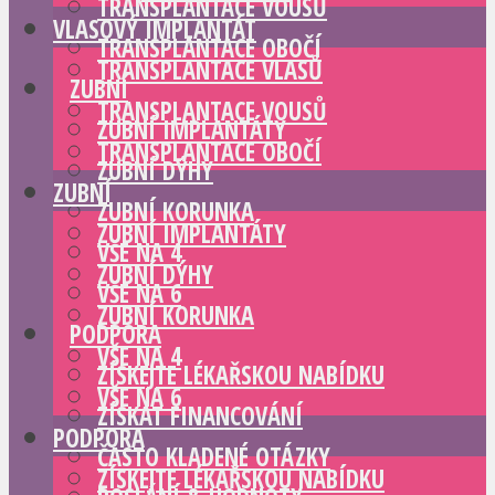
TRANSPLANTACE VOUSŮ
VLASOVÝ IMPLANTÁT
TRANSPLANTACE OBOČÍ
TRANSPLANTACE VLASŮ
ZUBNÍ
TRANSPLANTACE VOUSŮ
ZUBNÍ IMPLANTÁTY
TRANSPLANTACE OBOČÍ
ZUBNÍ DÝHY
ZUBNÍ
ZUBNÍ KORUNKA
ZUBNÍ IMPLANTÁTY
VŠE NA 4
ZUBNÍ DÝHY
VŠE NA 6
ZUBNÍ KORUNKA
PODPORA
VŠE NA 4
ZÍSKEJTE LÉKAŘSKOU NABÍDKU
VŠE NA 6
ZÍSKAT FINANCOVÁNÍ
PODPORA
ČASTO KLADENÉ OTÁZKY
ZÍSKEJTE LÉKAŘSKOU NABÍDKU