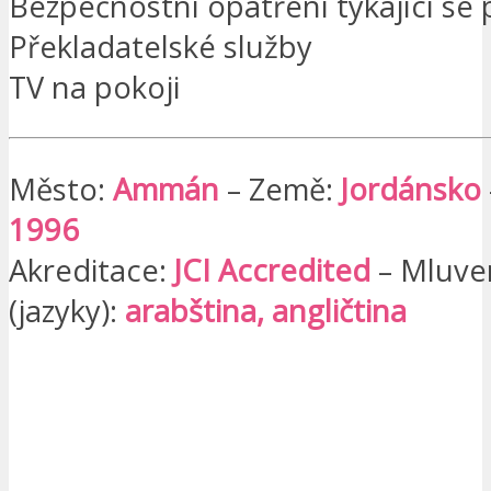
Bezpečnostní opatření týkající se 
Překladatelské služby
TV na pokoji
Město:
Ammán
– Země:
Jordánsko
1996
Akreditace:
JCI Accredited
– Mluven
(jazyky):
arabština, angličtina