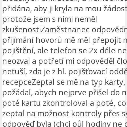
přidána, aby ji kryla na mou žádos
protože jsem s nimi neměl
zkušenostiZaměstnanec odpovědn
přijímání hovorů mě měl přepojit 
pojištění, ale telefon se 2x déle n
neozval a potřetí mi odpověděl člo
netuší, zda je z hl. pojišťovací odd
recepceZeptal se mě na typ karty,
požádal, abych nejprve přišel do 
poté kartu zkontroloval a poté, co
zeptal na možnost kontroly přes s
odpověď byla (chci půl hodiny ne o