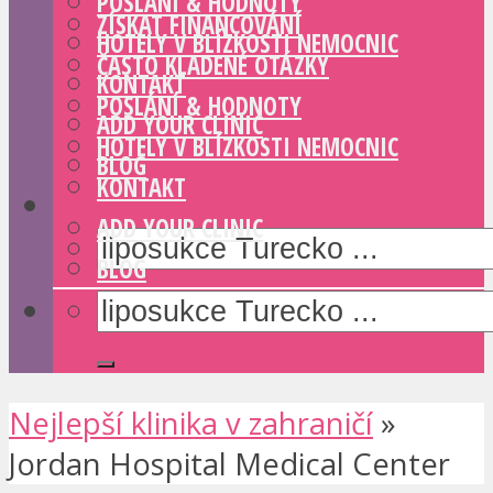
POSLÁNÍ & HODNOTY
ZÍSKAT FINANCOVÁNÍ
HOTELY V BLÍZKOSTI NEMOCNIC
ČASTO KLADENÉ OTÁZKY
KONTAKT
POSLÁNÍ & HODNOTY
ADD YOUR CLINIC
HOTELY V BLÍZKOSTI NEMOCNIC
BLOG
KONTAKT
ADD YOUR CLINIC
BLOG
Nejlepší klinika v zahraničí
»
Jordan Hospital Medical Center