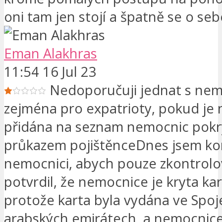
oni tam jen stojí a špatně se o sebe
Eman Alakhras
11:54 16 Jul 23
Nedoporučuji jednat s nem
zejména pro expatrioty, pokud je
přidána na seznam nemocnic pokry
průkazem pojištěnceDnes jsem ko
nemocnici, abych pouze zkontrolo
potvrdil, že nemocnice je kryta ka
protože karta byla vydána ve Spo
arabských emirátech, a nemocnice