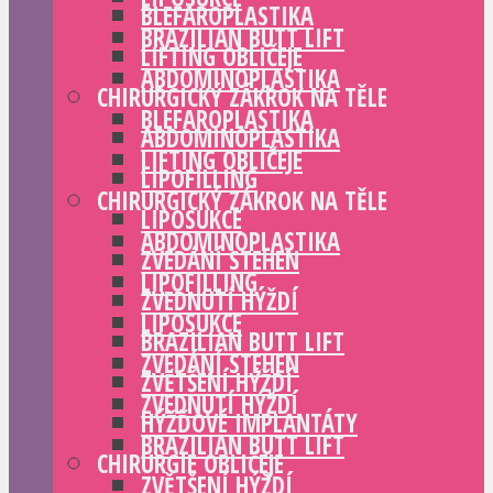
BLEFAROPLASTIKA
BRAZILIAN BUTT LIFT
LIFTING OBLIČEJE
ABDOMINOPLASTIKA
CHIRURGICKÝ ZÁKROK NA TĚLE
BLEFAROPLASTIKA
ABDOMINOPLASTIKA
LIFTING OBLIČEJE
LIPOFILLING
CHIRURGICKÝ ZÁKROK NA TĚLE
LIPOSUKCE
ABDOMINOPLASTIKA
ZVEDÁNÍ STEHEN
LIPOFILLING
ZVEDNUTÍ HÝŽDÍ
LIPOSUKCE
BRAZILIAN BUTT LIFT
ZVEDÁNÍ STEHEN
ZVĚTŠENÍ HÝŽDÍ
ZVEDNUTÍ HÝŽDÍ
HÝŽĎOVÉ IMPLANTÁTY
BRAZILIAN BUTT LIFT
CHIRURGIE OBLIČEJE
ZVĚTŠENÍ HÝŽDÍ