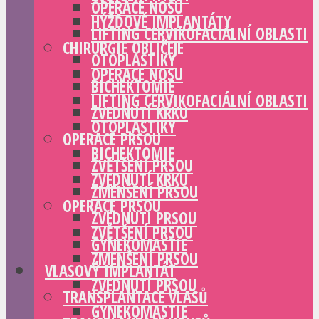
OPERACE NOSU
HÝŽĎOVÉ IMPLANTÁTY
LIFTING CERVIKOFACIÁLNÍ OBLASTI
CHIRURGIE OBLIČEJE
OTOPLASTIKY
OPERACE NOSU
BICHEKTOMIE
LIFTING CERVIKOFACIÁLNÍ OBLASTI
ZVEDNUTÍ KRKU
OTOPLASTIKY
OPERACE PRSOU
BICHEKTOMIE
ZVĚTŠENÍ PRSOU
ZVEDNUTÍ KRKU
ZMENŠENÍ PRSOU
OPERACE PRSOU
ZVEDNUTÍ PRSOU
ZVĚTŠENÍ PRSOU
GYNEKOMASTIE
ZMENŠENÍ PRSOU
VLASOVÝ IMPLANTÁT
ZVEDNUTÍ PRSOU
TRANSPLANTACE VLASŮ
GYNEKOMASTIE