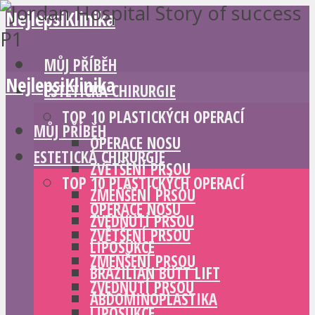
NejlepsiKlinika
MŮJ PŘÍBĚH
NejlepsiKlinika
ESTETICKÁ CHIRURGIE
TOP 10 PLASTICKÝCH OPERACÍ
MŮJ PŘÍBĚH
OPERACE NOSU
ESTETICKÁ CHIRURGIE
ZVĚTŠENÍ PRSOU
TOP 10 PLASTICKÝCH OPERACÍ
ZMENŠENÍ PRSOU
OPERACE NOSU
ZVEDNUTÍ PRSOU
ZVĚTŠENÍ PRSOU
LIPOSUKCE
ZMENŠENÍ PRSOU
BRAZILIAN BUTT LIFT
ZVEDNUTÍ PRSOU
ABDOMINOPLASTIKA
LIPOSUKCE