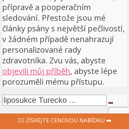
přípravě a pooperačním
sledování. Přestože jsou mé
články psány s největší pečlivostí,
v žádném případě nenahrazují
personalizované rady
zdravotníka. Zvu vás, abyste
objevili můj příběh
, abyste lépe
porozuměli mému přístupu.
‍👩‍⚕ ZÍSKEJTE CENOVOU NABÍDKU ➡️
VÝBĚR LÉČBY