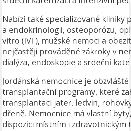
srdeční katetrizaci a intenzivní péči
Nabízí také specializované kliniky 
a endokrinologii, osteoporózu, op
vitro (IVF), mužské nemoci a obezi
nejčastěji prováděné zákroky v ne
dialýza, endoskopie a srdeční katet
Jordánská nemocnice je obzvláště
transplantační programy, které za
transplantaci jater, ledvin, rohovk
dřeně. Nemocnice má vlastní byty,
dispozici místním i zdravotnickým 