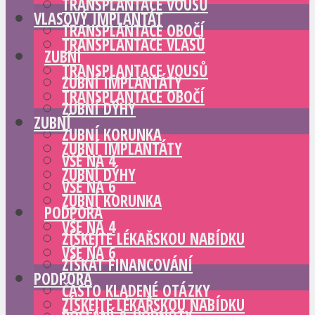
TRANSPLANTACE VOUSŮ
VLASOVÝ IMPLANTÁT
TRANSPLANTACE OBOČÍ
TRANSPLANTACE VLASŮ
ZUBNÍ
TRANSPLANTACE VOUSŮ
ZUBNÍ IMPLANTÁTY
TRANSPLANTACE OBOČÍ
ZUBNÍ DÝHY
ZUBNÍ
ZUBNÍ KORUNKA
ZUBNÍ IMPLANTÁTY
VŠE NA 4
ZUBNÍ DÝHY
VŠE NA 6
ZUBNÍ KORUNKA
PODPORA
VŠE NA 4
ZÍSKEJTE LÉKAŘSKOU NABÍDKU
VŠE NA 6
ZÍSKAT FINANCOVÁNÍ
PODPORA
ČASTO KLADENÉ OTÁZKY
ZÍSKEJTE LÉKAŘSKOU NABÍDKU