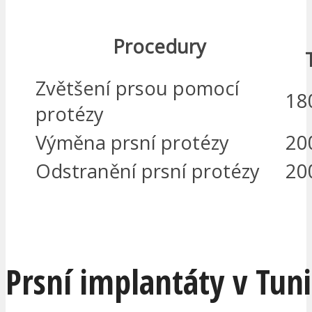
Procedury
Zvětšení prsou pomocí
18
protézy
Výměna prsní protézy
20
Odstranění prsní protézy
20
MÁM ZÁJEM
Prsní implantáty v Tun