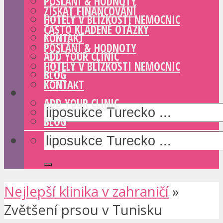
POSLÁNÍ & HODNOTY
ZÍSKAT FINANCOVÁNÍ
HOTELY V BLÍZKOSTI NEMOCNIC
ČASTO KLADENÉ OTÁZKY
KONTAKT
POSLÁNÍ & HODNOTY
ADD YOUR CLINIC
HOTELY V BLÍZKOSTI NEMOCNIC
BLOG
KONTAKT
ADD YOUR CLINIC
BLOG
Nejlepší klinika v zahraničí
»
Zvětšení prsou v Tunisku