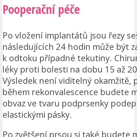
Pooperační péče
Po vložení implantátů jsou řezy se
následujících 24 hodin může být 
k odtoku případné tekutiny. Chiru
léky proti bolesti na dobu 15 až 2
Výsledek není viditelný okamžitě, 
během rekonvalescence budete m
obvaz ve tvaru podprsenky podep
elastickými pásky.
Po zvětšení prsou si také budete 