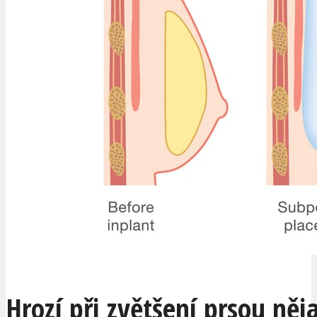
Hrozí při zvětšení prsou něj