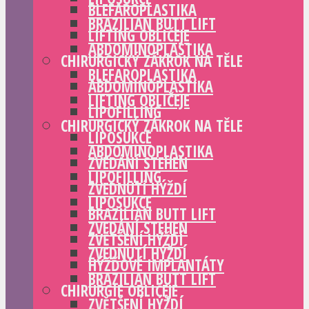
BLEFAROPLASTIKA
BRAZILIAN BUTT LIFT
LIFTING OBLIČEJE
ABDOMINOPLASTIKA
CHIRURGICKÝ ZÁKROK NA TĚLE
BLEFAROPLASTIKA
ABDOMINOPLASTIKA
LIFTING OBLIČEJE
LIPOFILLING
CHIRURGICKÝ ZÁKROK NA TĚLE
LIPOSUKCE
ABDOMINOPLASTIKA
ZVEDÁNÍ STEHEN
LIPOFILLING
ZVEDNUTÍ HÝŽDÍ
LIPOSUKCE
BRAZILIAN BUTT LIFT
ZVEDÁNÍ STEHEN
ZVĚTŠENÍ HÝŽDÍ
ZVEDNUTÍ HÝŽDÍ
HÝŽĎOVÉ IMPLANTÁTY
BRAZILIAN BUTT LIFT
CHIRURGIE OBLIČEJE
ZVĚTŠENÍ HÝŽDÍ