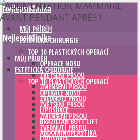
NejlepsiKlinika
MŮJ PŘÍBĚH
NejlepsiKlinika
ESTETICKÁ CHIRURGIE
TOP 10 PLASTICKÝCH OPERACÍ
MŮJ PŘÍBĚH
OPERACE NOSU
ESTETICKÁ CHIRURGIE
ZVĚTŠENÍ PRSOU
TOP 10 PLASTICKÝCH OPERACÍ
ZMENŠENÍ PRSOU
OPERACE NOSU
ZVEDNUTÍ PRSOU
ZVĚTŠENÍ PRSOU
LIPOSUKCE
ZMENŠENÍ PRSOU
BRAZILIAN BUTT LIFT
ZVEDNUTÍ PRSOU
ABDOMINOPLASTIKA
LIPOSUKCE