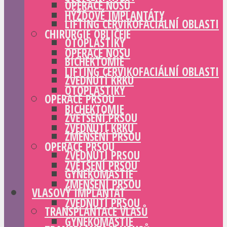
OPERACE NOSU
HÝŽĎOVÉ IMPLANTÁTY
LIFTING CERVIKOFACIÁLNÍ OBLASTI
CHIRURGIE OBLIČEJE
OTOPLASTIKY
OPERACE NOSU
BICHEKTOMIE
LIFTING CERVIKOFACIÁLNÍ OBLASTI
ZVEDNUTÍ KRKU
OTOPLASTIKY
OPERACE PRSOU
BICHEKTOMIE
ZVĚTŠENÍ PRSOU
ZVEDNUTÍ KRKU
ZMENŠENÍ PRSOU
OPERACE PRSOU
ZVEDNUTÍ PRSOU
ZVĚTŠENÍ PRSOU
GYNEKOMASTIE
ZMENŠENÍ PRSOU
VLASOVÝ IMPLANTÁT
ZVEDNUTÍ PRSOU
TRANSPLANTACE VLASŮ
GYNEKOMASTIE