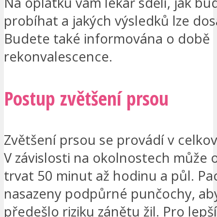
Na oplátku vám lékař sdělí, jak b
probíhat a jakých výsledků lze do
Budete také informována o době
rekonvalescence.
Postup zvětšení prsou
Zvětšení prsou se provádí v celkov
V závislosti na okolnostech může 
trvat 50 minut až hodinu a půl. Pa
nasazeny podpůrné punčochy, ab
předešlo riziku zánětu žil. Pro lepš