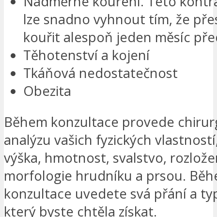
Nadměrné kouření. Této kontra
lze snadno vyhnout tím, že př
kouřit alespoň jeden měsíc pře
Těhotenství a kojení
Tkáňová nedostatečnost
Obezita
Během konzultace provede chirur
analýzu vašich fyzických vlastností,
výška, hmotnost, svalstvo, rozlože
morfologie hrudníku a prsou. Běh
konzultace uvedete svá přání a ty
který byste chtěla získat.