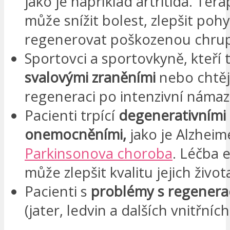
jako je například artritida. Te
může snížit bolest, zlepšit pohy
regenerovat poškozenou chru
Sportovci a sportovkyně, kteří t
svalovými zraněními
nebo chtějí
regeneraci po intenzivní námaz
Pacienti trpící
degenerativními
onemocněními,
jako je Alzhei
Parkinsonova choroba
. Léčba
může zlepšit kvalitu jejich život
Pacienti s
problémy s regenera
(jater, ledvin a dalších vnitřníc