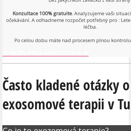
Konzultace 100% gratuite
. Analyzujeme vaši situac
očekávání. A odhadneme rozpočet potřebný pro : Leten
léčba.
Po celou dobu máte nad procesem plnou kontrolu.
🎁
BEZPLATNÁ KONZULTACE
🎁
Často kladené otázky o
exosomové terapii v T
Co je to exozomová terapie?