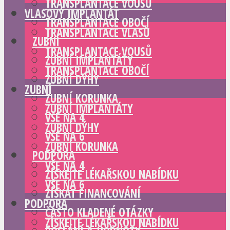
TRANSPLANTACE VOUSŮ
VLASOVÝ IMPLANTÁT
TRANSPLANTACE OBOČÍ
TRANSPLANTACE VLASŮ
ZUBNÍ
TRANSPLANTACE VOUSŮ
ZUBNÍ IMPLANTÁTY
TRANSPLANTACE OBOČÍ
ZUBNÍ DÝHY
ZUBNÍ
ZUBNÍ KORUNKA
ZUBNÍ IMPLANTÁTY
VŠE NA 4
ZUBNÍ DÝHY
VŠE NA 6
ZUBNÍ KORUNKA
PODPORA
VŠE NA 4
ZÍSKEJTE LÉKAŘSKOU NABÍDKU
VŠE NA 6
ZÍSKAT FINANCOVÁNÍ
PODPORA
ČASTO KLADENÉ OTÁZKY
ZÍSKEJTE LÉKAŘSKOU NABÍDKU