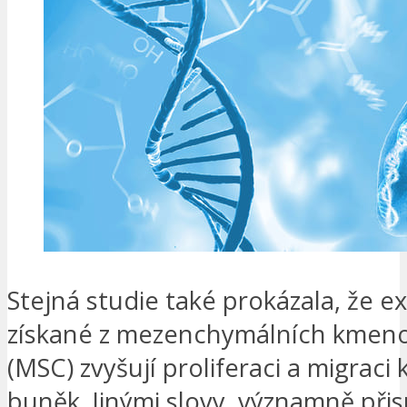
Stejná studie také prokázala, že 
získané z mezenchymálních kmen
(MSC) zvyšují proliferaci a migraci
buněk. Jinými slovy, významně přisp