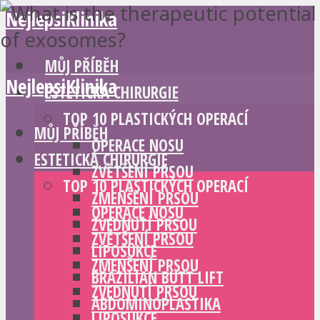
NejlepsiKlinika
MŮJ PŘÍBĚH
NejlepsiKlinika
ESTETICKÁ CHIRURGIE
TOP 10 PLASTICKÝCH OPERACÍ
MŮJ PŘÍBĚH
OPERACE NOSU
ESTETICKÁ CHIRURGIE
ZVĚTŠENÍ PRSOU
TOP 10 PLASTICKÝCH OPERACÍ
ZMENŠENÍ PRSOU
OPERACE NOSU
ZVEDNUTÍ PRSOU
ZVĚTŠENÍ PRSOU
LIPOSUKCE
ZMENŠENÍ PRSOU
BRAZILIAN BUTT LIFT
ZVEDNUTÍ PRSOU
ABDOMINOPLASTIKA
LIPOSUKCE