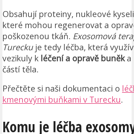
Obsahují proteiny, nukleové kyselin
které mohou regenerovat a oprav
poškozenou tkáň.
Exosomová tera
Turecku
je tedy léčba, která využí
vezikuly k
léčení a opravě buněk
a 
částí těla.
Přečtěte si naši dokumentaci o
lé
kmenovými buňkami v Turecku
.
Komu je léčba exosom