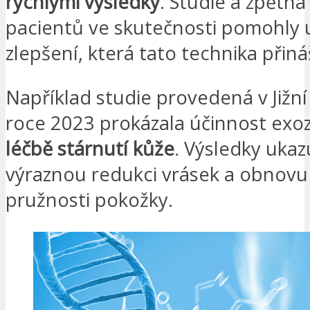
rychlými výsledky
. Studie a zpětn
pacientů ve skutečnosti pomohly 
zlepšení, která tato technika přináš
Například studie provedená v Jižní 
roce 2023 prokázala účinnost exo
léčbě stárnutí kůže
. Výsledky ukaz
výraznou redukci vrásek a obnovu 
pružnosti pokožky.