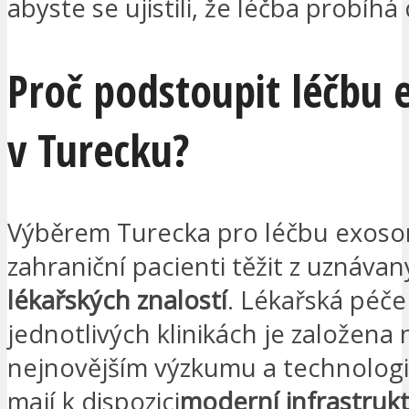
abyste se ujistili, že léčba probíhá
Proč podstoupit léčbu
v Turecku?
Výběrem Turecka pro léčbu exo
zahraniční pacienti těžit z uznáva
lékařských znalostí
. Lékařská péče
jednotlivých klinikách je založena 
nejnovějším výzkumu a technologií
mají k dispozici
moderní infrastruk