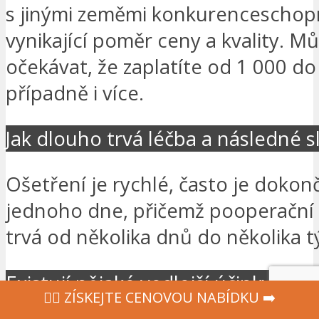
s jinými zeměmi konkurenceschopn
vynikající poměr ceny a kvality. M
očekávat, že zaplatíte od 1 000 do
případně i více.
Jak dlouho trvá léčba a následné 
Ošetření je rychlé, často je dok
jednoho dne, přičemž pooperační 
trvá od několika dnů do několika 
Existují nějaké vedlejší účinky nebo
‍👩‍⚕ ZÍSKEJTE CENOVOU NABÍDKU ➡️
rizika?