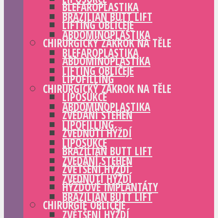
BLEFAROPLASTIKA
BRAZILIAN BUTT LIFT
LIFTING OBLIČEJE
ABDOMINOPLASTIKA
CHIRURGICKÝ ZÁKROK NA TĚLE
BLEFAROPLASTIKA
ABDOMINOPLASTIKA
LIFTING OBLIČEJE
LIPOFILLING
CHIRURGICKÝ ZÁKROK NA TĚLE
LIPOSUKCE
ABDOMINOPLASTIKA
ZVEDÁNÍ STEHEN
LIPOFILLING
ZVEDNUTÍ HÝŽDÍ
LIPOSUKCE
BRAZILIAN BUTT LIFT
ZVEDÁNÍ STEHEN
ZVĚTŠENÍ HÝŽDÍ
ZVEDNUTÍ HÝŽDÍ
HÝŽĎOVÉ IMPLANTÁTY
BRAZILIAN BUTT LIFT
CHIRURGIE OBLIČEJE
ZVĚTŠENÍ HÝŽDÍ