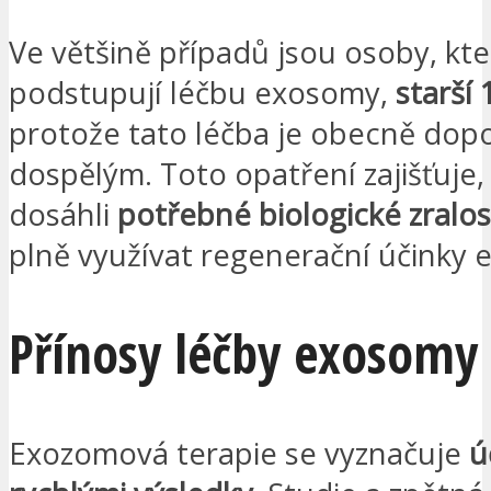
Ve většině případů jsou osoby, kt
podstupují léčbu exosomy,
starší 
protože tato léčba je obecně do
dospělým. Toto opatření zajišťuje,
dosáhli
potřebné biologické zralost
plně využívat regenerační účinky
Přínosy léčby exosomy
Exozomová terapie se vyznačuje
ú