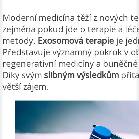
Moderní medicína těží z nových te
zejména pokud jde o terapie a lé
metody.
Exosomová terapie
je jed
Představuje významný pokrok v ob
regenerativní medicíny a buněčné 
Díky svým
slibným výsledkům
přita
větší zájem.