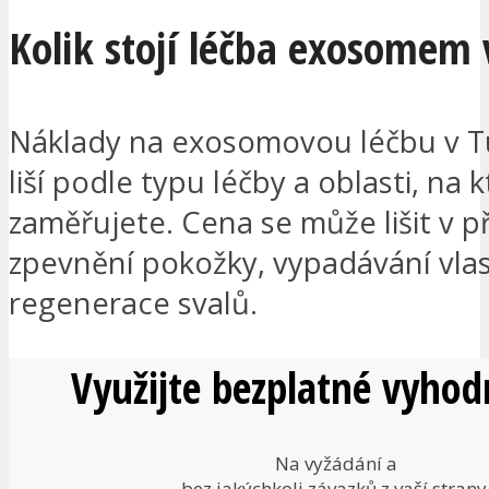
Kolik stojí léčba exosomem 
Náklady na exosomovou léčbu v T
liší podle typu léčby a oblasti, na 
zaměřujete. Cena se může lišit v p
zpevnění pokožky, vypadávání vla
regenerace svalů.
Využijte bezplatné vyhod
Na vyžádání a
bez jakýchkoli závazků z vaší strany