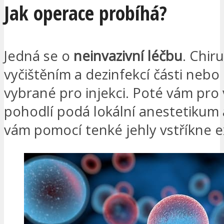
Jak operace probíhá?
Jedná se o
neinvazivní léčbu
. Chir
vyčištěním a dezinfekcí části nebo 
vybrané pro injekci. Poté vám pro
pohodlí podá lokální anestetikum
vám pomocí tenké jehly vstříkne 