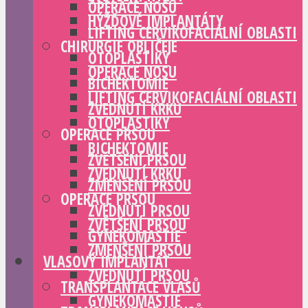
OPERACE NOSU
HÝŽĎOVÉ IMPLANTÁTY
LIFTING CERVIKOFACIÁLNÍ OBLASTI
CHIRURGIE OBLIČEJE
OTOPLASTIKY
OPERACE NOSU
BICHEKTOMIE
LIFTING CERVIKOFACIÁLNÍ OBLASTI
ZVEDNUTÍ KRKU
OTOPLASTIKY
OPERACE PRSOU
BICHEKTOMIE
ZVĚTŠENÍ PRSOU
ZVEDNUTÍ KRKU
ZMENŠENÍ PRSOU
OPERACE PRSOU
ZVEDNUTÍ PRSOU
ZVĚTŠENÍ PRSOU
GYNEKOMASTIE
ZMENŠENÍ PRSOU
VLASOVÝ IMPLANTÁT
ZVEDNUTÍ PRSOU
TRANSPLANTACE VLASŮ
GYNEKOMASTIE