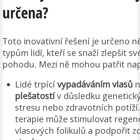
určena?
Toto inovativní řešení je určeno n
typům lidí, kteří se snaží zlepšit sv
pohodu. Mezi ně mohou patřit nap
Lidé trpící
vypadáváním vlasů
n
plešatostí
v důsledku genetický
stresu nebo zdravotních potíž
terapie může stimulovat regen
vlasových folikulů a podpořit z