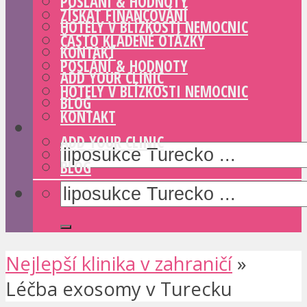
POSLÁNÍ & HODNOTY
ZÍSKAT FINANCOVÁNÍ
HOTELY V BLÍZKOSTI NEMOCNIC
ČASTO KLADENÉ OTÁZKY
KONTAKT
POSLÁNÍ & HODNOTY
ADD YOUR CLINIC
HOTELY V BLÍZKOSTI NEMOCNIC
BLOG
KONTAKT
ADD YOUR CLINIC
BLOG
Nejlepší klinika v zahraničí
»
Léčba exosomy v Turecku