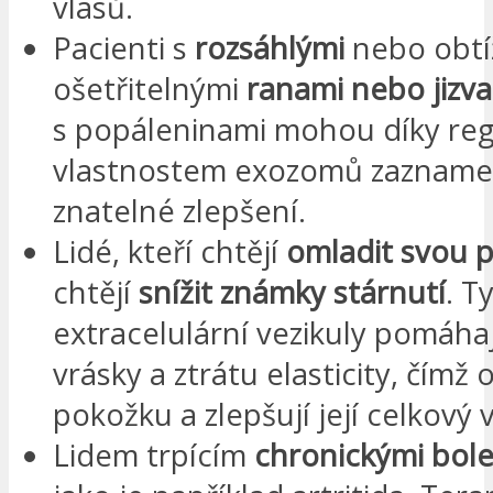
vlasů.
Pacienti s
rozsáhlými
nebo obtí
ošetřitelnými
ranami nebo jizv
s popáleninami mohou díky re
vlastnostem exozomů zazname
znatelné zlepšení.
Lidé, kteří chtějí
omladit svou p
chtějí
snížit známky stárnutí
. T
extracelulární vezikuly pomáha
vrásky a ztrátu elasticity, čímž o
pokožku a zlepšují její celkový 
Lidem trpícím
chronickými bole