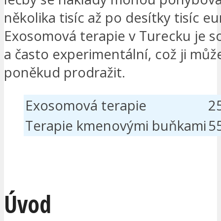
několika tisíc až po desítky tisíc eu
Exosomová terapie v Turecku je so
a často experimentální, což ji můž
poněkud prodražit.
Exosomová terapie
2
Terapie kmenovými buňkami
5
MÁM ZÁJEM
Úvod