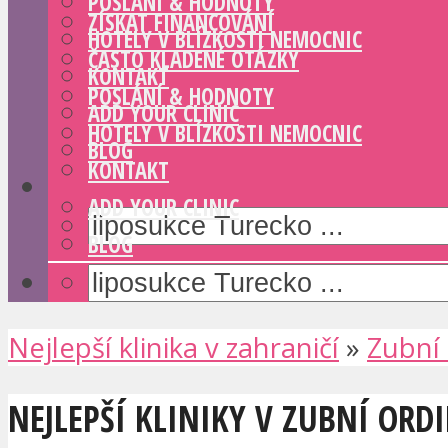
POSLÁNÍ & HODNOTY
ZÍSKAT FINANCOVÁNÍ
HOTELY V BLÍZKOSTI NEMOCNIC
ČASTO KLADENÉ OTÁZKY
KONTAKT
POSLÁNÍ & HODNOTY
ADD YOUR CLINIC
HOTELY V BLÍZKOSTI NEMOCNIC
BLOG
KONTAKT
ADD YOUR CLINIC
BLOG
Nejlepší klinika v zahraničí
»
Zubní
NEJLEPŠÍ KLINIKY V ZUBNÍ ORD