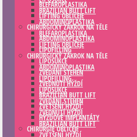
BLEFAROPLASTIKA
BRAZILIAN BUTT LIFT
LIFTING OBLIČEJE
ABDOMINOPLASTIKA
CHIRURGICKÝ ZÁKROK NA TĚLE
BLEFAROPLASTIKA
ABDOMINOPLASTIKA
LIFTING OBLIČEJE
LIPOFILLING
CHIRURGICKÝ ZÁKROK NA TĚLE
LIPOSUKCE
ABDOMINOPLASTIKA
ZVEDÁNÍ STEHEN
LIPOFILLING
ZVEDNUTÍ HÝŽDÍ
LIPOSUKCE
BRAZILIAN BUTT LIFT
ZVEDÁNÍ STEHEN
ZVĚTŠENÍ HÝŽDÍ
ZVEDNUTÍ HÝŽDÍ
HÝŽĎOVÉ IMPLANTÁTY
BRAZILIAN BUTT LIFT
CHIRURGIE OBLIČEJE
ZVĚTŠENÍ HÝŽDÍ