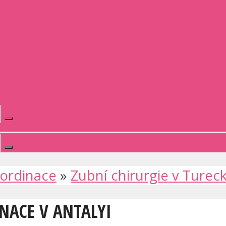
 ordinace
»
Zubní chirurgie v Turec
INACE V ANTALYI