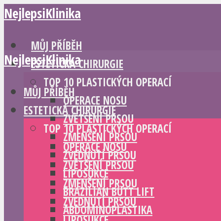
NejlepsiKlinika
MŮJ PŘÍBĚH
NejlepsiKlinika
ESTETICKÁ CHIRURGIE
TOP 10 PLASTICKÝCH OPERACÍ
MŮJ PŘÍBĚH
OPERACE NOSU
ESTETICKÁ CHIRURGIE
ZVĚTŠENÍ PRSOU
TOP 10 PLASTICKÝCH OPERACÍ
ZMENŠENÍ PRSOU
OPERACE NOSU
ZVEDNUTÍ PRSOU
ZVĚTŠENÍ PRSOU
LIPOSUKCE
ZMENŠENÍ PRSOU
BRAZILIAN BUTT LIFT
ZVEDNUTÍ PRSOU
ABDOMINOPLASTIKA
LIPOSUKCE