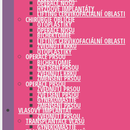
OPERACE NOSU
HÝŽĎOVÉ IMPLANTÁTY
LIFTING CERVIKOFACIÁLNÍ OBLASTI
CHIRURGIE OBLIČEJE
OTOPLASTIKY
OPERACE NOSU
BICHEKTOMIE
LIFTING CERVIKOFACIÁLNÍ OBLASTI
ZVEDNUTÍ KRKU
OTOPLASTIKY
OPERACE PRSOU
BICHEKTOMIE
ZVĚTŠENÍ PRSOU
ZVEDNUTÍ KRKU
ZMENŠENÍ PRSOU
OPERACE PRSOU
ZVEDNUTÍ PRSOU
ZVĚTŠENÍ PRSOU
GYNEKOMASTIE
ZMENŠENÍ PRSOU
VLASOVÝ IMPLANTÁT
ZVEDNUTÍ PRSOU
TRANSPLANTACE VLASŮ
GYNEKOMASTIE