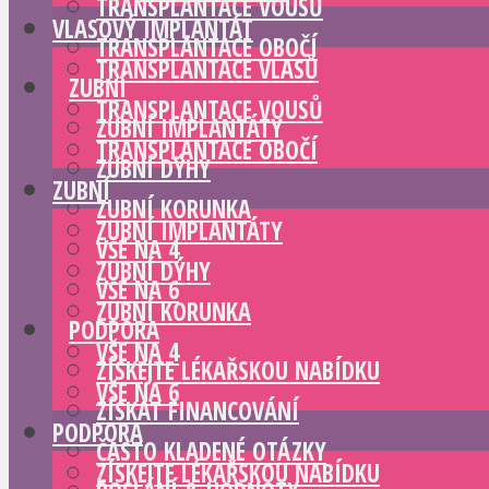
TRANSPLANTACE VOUSŮ
VLASOVÝ IMPLANTÁT
TRANSPLANTACE OBOČÍ
TRANSPLANTACE VLASŮ
ZUBNÍ
TRANSPLANTACE VOUSŮ
ZUBNÍ IMPLANTÁTY
TRANSPLANTACE OBOČÍ
ZUBNÍ DÝHY
ZUBNÍ
ZUBNÍ KORUNKA
ZUBNÍ IMPLANTÁTY
VŠE NA 4
ZUBNÍ DÝHY
VŠE NA 6
ZUBNÍ KORUNKA
PODPORA
VŠE NA 4
ZÍSKEJTE LÉKAŘSKOU NABÍDKU
VŠE NA 6
ZÍSKAT FINANCOVÁNÍ
PODPORA
ČASTO KLADENÉ OTÁZKY
ZÍSKEJTE LÉKAŘSKOU NABÍDKU