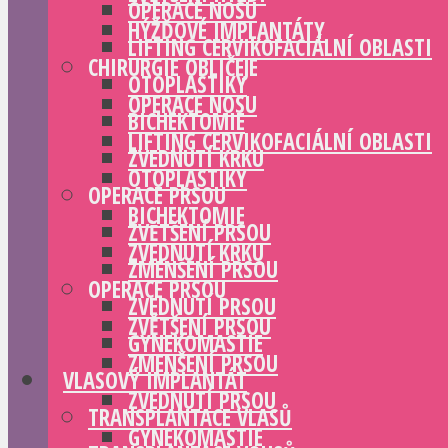
OPERACE NOSU
HÝŽĎOVÉ IMPLANTÁTY
LIFTING CERVIKOFACIÁLNÍ OBLASTI
CHIRURGIE OBLIČEJE
OTOPLASTIKY
OPERACE NOSU
BICHEKTOMIE
LIFTING CERVIKOFACIÁLNÍ OBLASTI
ZVEDNUTÍ KRKU
OTOPLASTIKY
OPERACE PRSOU
BICHEKTOMIE
ZVĚTŠENÍ PRSOU
ZVEDNUTÍ KRKU
ZMENŠENÍ PRSOU
OPERACE PRSOU
ZVEDNUTÍ PRSOU
ZVĚTŠENÍ PRSOU
GYNEKOMASTIE
ZMENŠENÍ PRSOU
VLASOVÝ IMPLANTÁT
ZVEDNUTÍ PRSOU
TRANSPLANTACE VLASŮ
GYNEKOMASTIE