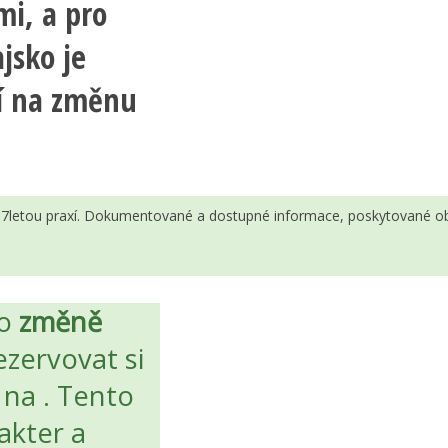
mi, a pro
ajsko je
í na změnu
 s 7letou praxí. Dokumentované a dostupné informace, poskytované ob
 o
změně
zervovat si
na
. Tento
akter a