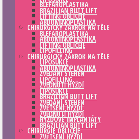
BLEFAROPLASTIKA
BRAZILIAN BUTT LIFT
LIFTING OBLIČEJE
ABDOMINOPLASTIKA
CHIRURGICKÝ ZÁKROK NA TĚLE
BLEFAROPLASTIKA
ABDOMINOPLASTIKA
LIFTING OBLIČEJE
LIPOFILLING
CHIRURGICKÝ ZÁKROK NA TĚLE
LIPOSUKCE
ABDOMINOPLASTIKA
ZVEDÁNÍ STEHEN
LIPOFILLING
ZVEDNUTÍ HÝŽDÍ
LIPOSUKCE
BRAZILIAN BUTT LIFT
ZVEDÁNÍ STEHEN
ZVĚTŠENÍ HÝŽDÍ
ZVEDNUTÍ HÝŽDÍ
HÝŽĎOVÉ IMPLANTÁTY
BRAZILIAN BUTT LIFT
CHIRURGIE OBLIČEJE
ZVĚTŠENÍ HÝŽDÍ