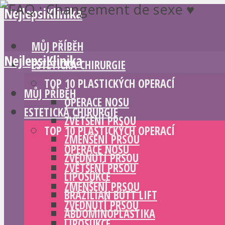
NejlepsiKlinika
MŮJ PŘÍBĚH
NejlepsiKlinika
ESTETICKÁ CHIRURGIE
TOP 10 PLASTICKÝCH OPERACÍ
MŮJ PŘÍBĚH
OPERACE NOSU
ESTETICKÁ CHIRURGIE
ZVĚTŠENÍ PRSOU
TOP 10 PLASTICKÝCH OPERACÍ
ZMENŠENÍ PRSOU
OPERACE NOSU
ZVEDNUTÍ PRSOU
ZVĚTŠENÍ PRSOU
LIPOSUKCE
ZMENŠENÍ PRSOU
BRAZILIAN BUTT LIFT
ZVEDNUTÍ PRSOU
ABDOMINOPLASTIKA
LIPOSUKCE