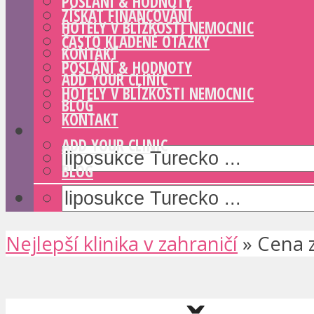
POSLÁNÍ & HODNOTY
ZÍSKAT FINANCOVÁNÍ
HOTELY V BLÍZKOSTI NEMOCNIC
ČASTO KLADENÉ OTÁZKY
KONTAKT
POSLÁNÍ & HODNOTY
ADD YOUR CLINIC
HOTELY V BLÍZKOSTI NEMOCNIC
BLOG
KONTAKT
ADD YOUR CLINIC
BLOG
Nejlepší klinika v zahraničí
»
Cena 