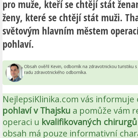
pro muže, kteří se chtějí stát žena
ženy, které se chtějí stát muži. Th
světovým hlavním městem operac
pohlaví.
Obsah ověřil Kevin, odborník na zdravotnickou turistiku
radu zdravotnického odborníka.
NejlepsiKlinika.com vás informuje
pohlaví v Thajsku
a pomůže vám re
operaci u
kvalifikovaných chirurgů
obsah má pouze informativní char