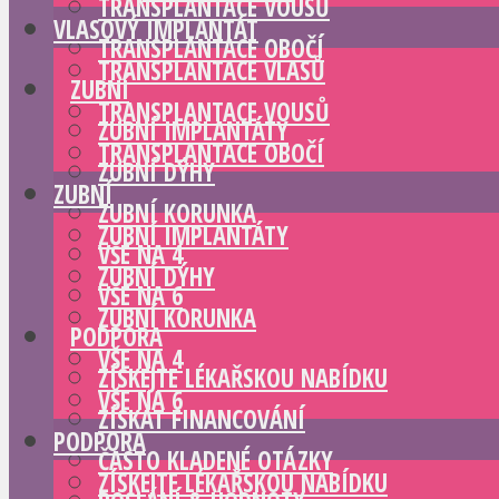
TRANSPLANTACE VOUSŮ
VLASOVÝ IMPLANTÁT
TRANSPLANTACE OBOČÍ
TRANSPLANTACE VLASŮ
ZUBNÍ
TRANSPLANTACE VOUSŮ
ZUBNÍ IMPLANTÁTY
TRANSPLANTACE OBOČÍ
ZUBNÍ DÝHY
ZUBNÍ
ZUBNÍ KORUNKA
ZUBNÍ IMPLANTÁTY
VŠE NA 4
ZUBNÍ DÝHY
VŠE NA 6
ZUBNÍ KORUNKA
PODPORA
VŠE NA 4
ZÍSKEJTE LÉKAŘSKOU NABÍDKU
VŠE NA 6
ZÍSKAT FINANCOVÁNÍ
PODPORA
ČASTO KLADENÉ OTÁZKY
ZÍSKEJTE LÉKAŘSKOU NABÍDKU