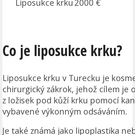
Liposukce krku
2000 €
MÁM ZÁJEM
Co je liposukce krku?
Liposukce krku v Turecku je kosme
chirurgický zákrok, jehož cílem je 
z ložisek pod kůží krku pomocí kan
vybavené výkonným odsáváním.
Je také známá jako lipoplastika ne