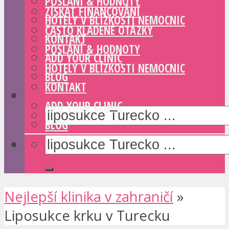
POSLÁNÍ & HODNOTY
ZÍSKAT FINANCOVÁNÍ
HOTELY V BLÍZKOSTI NEMOCNIC
ČASTO KLADENÉ OTÁZKY
KONTAKT
POSLÁNÍ & HODNOTY
ADD YOUR CLINIC
HOTELY V BLÍZKOSTI NEMOCNIC
BLOG
KONTAKT
ADD YOUR CLINIC
BLOG
Nejlepší klinika v zahraničí
»
Liposukce krku v Turecku