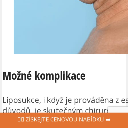
Možné komplikace
Liposukce, i když je prováděna z e
důvodů, je skutečným chirurgick
‍👩‍⚕ ZÍSKEJTE CENOVOU NABÍDKU ➡️
s následnými riziky spojenými s k