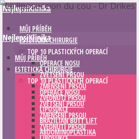
NejlepsiKlinika
MŮJ PŘÍBĚH
NejlepsiKlinika
ESTETICKÁ CHIRURGIE
TOP 10 PLASTICKÝCH OPERACÍ
MŮJ PŘÍBĚH
OPERACE NOSU
ESTETICKÁ CHIRURGIE
ZVĚTŠENÍ PRSOU
TOP 10 PLASTICKÝCH OPERACÍ
ZMENŠENÍ PRSOU
OPERACE NOSU
ZVEDNUTÍ PRSOU
ZVĚTŠENÍ PRSOU
LIPOSUKCE
ZMENŠENÍ PRSOU
BRAZILIAN BUTT LIFT
ZVEDNUTÍ PRSOU
ABDOMINOPLASTIKA
LIPOSUKCE