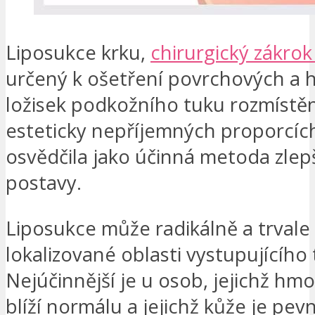
Liposukce krku,
chirurgický zákrok
určený k ošetření povrchových a 
ložisek podkožního tuku rozmístě
esteticky nepříjemných proporcích
osvědčila jako účinná metoda zlep
postavy.
Liposukce může radikálně a trvale
lokalizované oblasti vystupujícího 
Nejúčinnější je u osob, jejichž hm
blíží normálu a jejichž kůže je pev