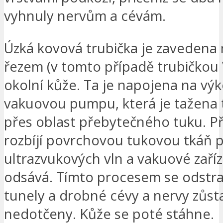
vyhnuly nervům a cévám.
Úzká kovová trubička je zavedena
řezem (v tomto případě trubičkou 
okolní kůže. Ta je napojena na v
vakuovou pumpu, která je tažena 
přes oblast přebytečného tuku. Př
rozbíjí povrchovou tukovou tkáň 
ultrazvukových vln a vakuové zaříz
odsává. Tímto procesem se odstra
tunely a drobné cévy a nervy zůs
nedotčeny. Kůže se poté stáhne.