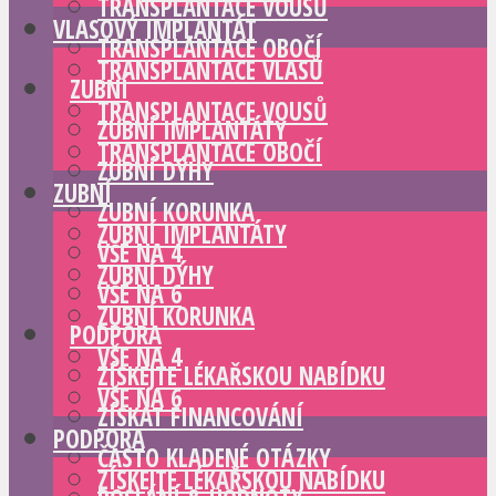
TRANSPLANTACE VOUSŮ
VLASOVÝ IMPLANTÁT
TRANSPLANTACE OBOČÍ
TRANSPLANTACE VLASŮ
ZUBNÍ
TRANSPLANTACE VOUSŮ
ZUBNÍ IMPLANTÁTY
TRANSPLANTACE OBOČÍ
ZUBNÍ DÝHY
ZUBNÍ
ZUBNÍ KORUNKA
ZUBNÍ IMPLANTÁTY
VŠE NA 4
ZUBNÍ DÝHY
VŠE NA 6
ZUBNÍ KORUNKA
PODPORA
VŠE NA 4
ZÍSKEJTE LÉKAŘSKOU NABÍDKU
VŠE NA 6
ZÍSKAT FINANCOVÁNÍ
PODPORA
ČASTO KLADENÉ OTÁZKY
ZÍSKEJTE LÉKAŘSKOU NABÍDKU