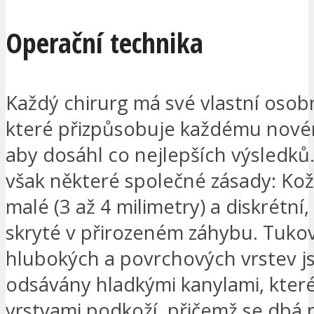
Operační technika
Každý chirurg má své vlastní osobn
které přizpůsobuje každému nové
aby dosáhl co nejlepších výsledků. 
však některé společné zásady: Kož
malé (3 až 4 milimetry) a diskrétní,
skryté v přirozeném záhybu. Tuko
hlubokých a povrchových vrstev j
odsávány hladkými kanylami, které
vrstvami podkoží, přičemž se dbá n