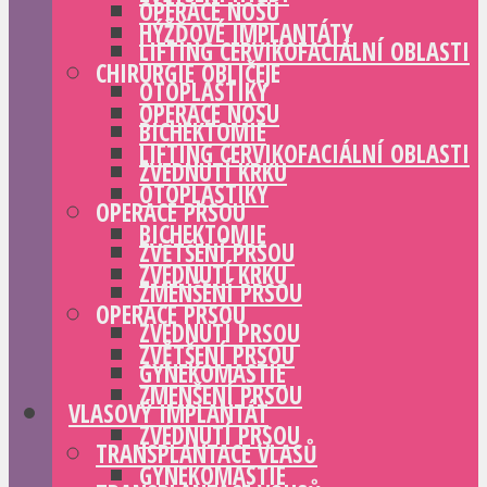
OPERACE NOSU
HÝŽĎOVÉ IMPLANTÁTY
LIFTING CERVIKOFACIÁLNÍ OBLASTI
CHIRURGIE OBLIČEJE
OTOPLASTIKY
OPERACE NOSU
BICHEKTOMIE
LIFTING CERVIKOFACIÁLNÍ OBLASTI
ZVEDNUTÍ KRKU
OTOPLASTIKY
OPERACE PRSOU
BICHEKTOMIE
ZVĚTŠENÍ PRSOU
ZVEDNUTÍ KRKU
ZMENŠENÍ PRSOU
OPERACE PRSOU
ZVEDNUTÍ PRSOU
ZVĚTŠENÍ PRSOU
GYNEKOMASTIE
ZMENŠENÍ PRSOU
VLASOVÝ IMPLANTÁT
ZVEDNUTÍ PRSOU
TRANSPLANTACE VLASŮ
GYNEKOMASTIE