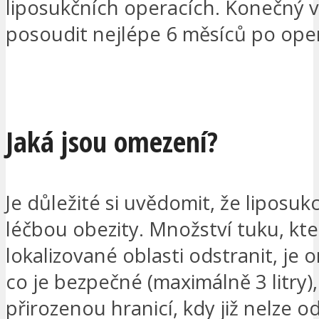
liposukčních operacích. Konečný v
posoudit nejlépe 6 měsíců po oper
CHCI BÝT KONTAKTOVÁN
Jaká jsou omezení?
Je důležité si uvědomit, že liposuk
léčbou obezity. Množství tuku, kter
lokalizované oblasti odstranit, je
co je bezpečné (maximálně 3 litry),
přirozenou hranicí, kdy již nelze od