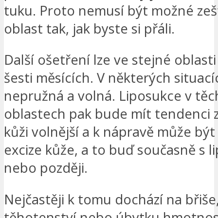
tuku. Proto nemusí být možné zeš
oblast tak, jak byste si přáli.
Další ošetření lze ve stejné oblast
šesti měsících. V některých situací
nepružná a volná. Liposukce v těc
oblastech pak bude mít tendenci 
kůži volnější a k nápravě může bý
excize kůže, a to buď současně s li
nebo později.
Nejčastěji k tomu dochází na břiše
těhotenství nebo úbytku hmotnost