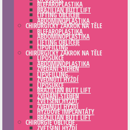
BLEFAROPLASTIKA
BRAZILIAN BUTT LIFT
LIFTING OBLIČEJE
ABDOMINOPLASTIKA
CHIRURGICKÝ ZÁKROK NA TĚLE
BLEFAROPLASTIKA
ABDOMINOPLASTIKA
LIFTING OBLIČEJE
LIPOFILLING
CHIRURGICKÝ ZÁKROK NA TĚLE
LIPOSUKCE
ABDOMINOPLASTIKA
ZVEDÁNÍ STEHEN
LIPOFILLING
ZVEDNUTÍ HÝŽDÍ
LIPOSUKCE
BRAZILIAN BUTT LIFT
ZVEDÁNÍ STEHEN
ZVĚTŠENÍ HÝŽDÍ
ZVEDNUTÍ HÝŽDÍ
HÝŽĎOVÉ IMPLANTÁTY
BRAZILIAN BUTT LIFT
CHIRURGIE OBLIČEJE
ZVĚTŠENÍ HÝŽDÍ