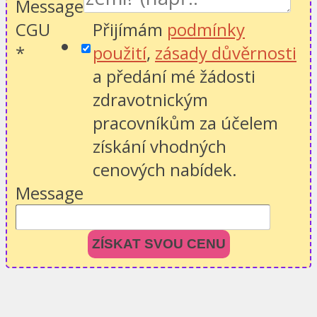
Message
CGU
Přijímám
podmínky
*
použití
,
zásady důvěrnosti
a předání mé žádosti
zdravotnickým
pracovníkům za účelem
získání vhodných
cenových nabídek.
Message
ZÍSKAT SVOU CENU