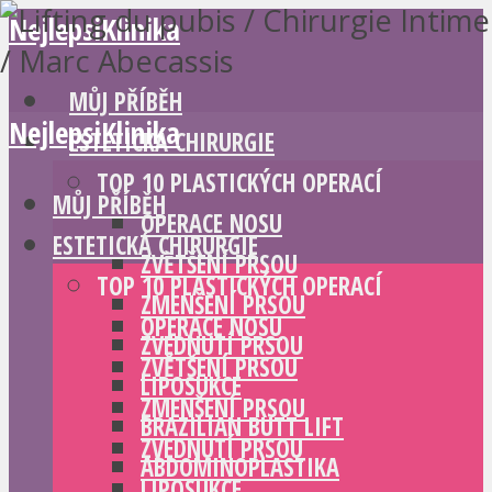
NejlepsiKlinika
MŮJ PŘÍBĚH
NejlepsiKlinika
ESTETICKÁ CHIRURGIE
TOP 10 PLASTICKÝCH OPERACÍ
MŮJ PŘÍBĚH
OPERACE NOSU
ESTETICKÁ CHIRURGIE
ZVĚTŠENÍ PRSOU
TOP 10 PLASTICKÝCH OPERACÍ
ZMENŠENÍ PRSOU
OPERACE NOSU
ZVEDNUTÍ PRSOU
ZVĚTŠENÍ PRSOU
LIPOSUKCE
ZMENŠENÍ PRSOU
BRAZILIAN BUTT LIFT
ZVEDNUTÍ PRSOU
ABDOMINOPLASTIKA
LIPOSUKCE