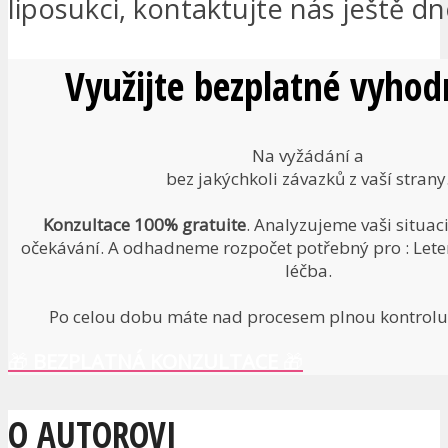
liposukci, kontaktujte nás ještě dn
Využijte bezplatné vyhod
Na vyžádání a
bez jakýchkoli závazků z vaší strany
Konzultace 100% gratuite
. Analyzujeme vaši situac
očekávání. A odhadneme rozpočet potřebný pro : Leten
léčba.
Po celou dobu máte nad procesem plnou kontrolu.
🎁
BEZPLATNÁ KONZULTACE
🎁
O AUTOROVI