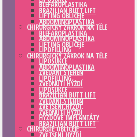
BLEFAROPLASTIKA
BRAZILIAN BUTT LIFT
LIFTING OBLIČEJE
ABDOMINOPLASTIKA
CHIRURGICKÝ ZÁKROK NA TĚLE
BLEFAROPLASTIKA
ABDOMINOPLASTIKA
LIFTING OBLIČEJE
LIPOFILLING
CHIRURGICKÝ ZÁKROK NA TĚLE
LIPOSUKCE
ABDOMINOPLASTIKA
ZVEDÁNÍ STEHEN
LIPOFILLING
ZVEDNUTÍ HÝŽDÍ
LIPOSUKCE
BRAZILIAN BUTT LIFT
ZVEDÁNÍ STEHEN
ZVĚTŠENÍ HÝŽDÍ
ZVEDNUTÍ HÝŽDÍ
HÝŽĎOVÉ IMPLANTÁTY
BRAZILIAN BUTT LIFT
CHIRURGIE OBLIČEJE
ZVĚTŠENÍ HÝŽDÍ