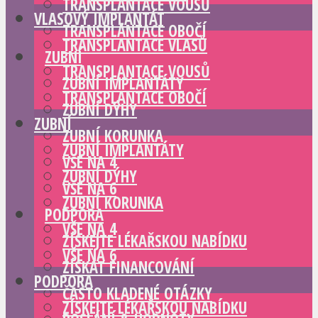
TRANSPLANTACE VOUSŮ
VLASOVÝ IMPLANTÁT
TRANSPLANTACE OBOČÍ
TRANSPLANTACE VLASŮ
ZUBNÍ
TRANSPLANTACE VOUSŮ
ZUBNÍ IMPLANTÁTY
TRANSPLANTACE OBOČÍ
ZUBNÍ DÝHY
ZUBNÍ
ZUBNÍ KORUNKA
ZUBNÍ IMPLANTÁTY
VŠE NA 4
ZUBNÍ DÝHY
VŠE NA 6
ZUBNÍ KORUNKA
PODPORA
VŠE NA 4
ZÍSKEJTE LÉKAŘSKOU NABÍDKU
VŠE NA 6
ZÍSKAT FINANCOVÁNÍ
PODPORA
ČASTO KLADENÉ OTÁZKY
ZÍSKEJTE LÉKAŘSKOU NABÍDKU