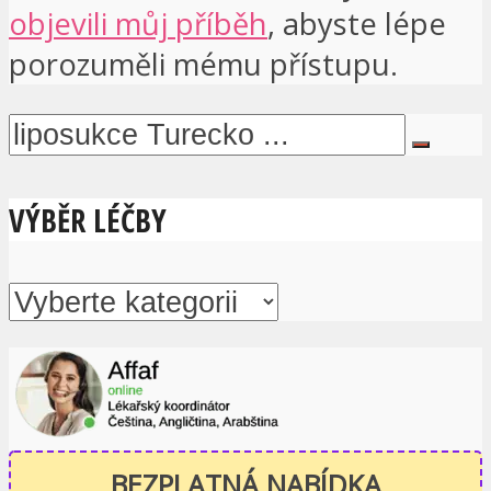
objevili můj příběh
, abyste lépe
porozuměli mému přístupu.
VÝBĚR LÉČBY
BEZPLATNÁ NABÍDKA