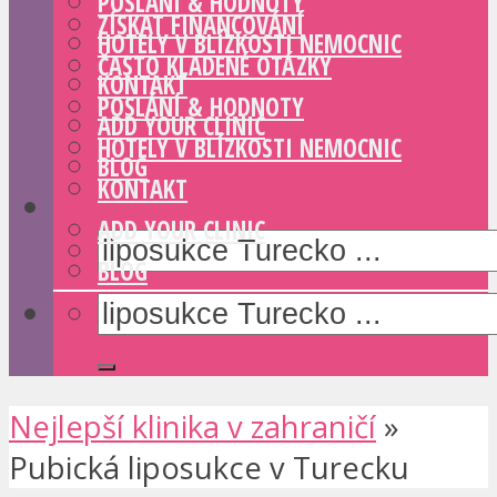
POSLÁNÍ & HODNOTY
ZÍSKAT FINANCOVÁNÍ
HOTELY V BLÍZKOSTI NEMOCNIC
ČASTO KLADENÉ OTÁZKY
KONTAKT
POSLÁNÍ & HODNOTY
ADD YOUR CLINIC
HOTELY V BLÍZKOSTI NEMOCNIC
BLOG
KONTAKT
ADD YOUR CLINIC
BLOG
Nejlepší klinika v zahraničí
»
Pubická liposukce v Turecku