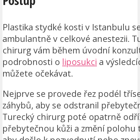
Postup
Plastika stydké kosti v Istanbulu s
ambulantně v celkové anestezii. T
chirurg vám během úvodní konzult
podrobnosti o
liposukci
a výsledcí
můžete očekávat.
Nejprve se provede řez podél třís
záhybů, aby se odstranil přebyteč
Turecký chirurg poté opatrně odř
přebytečnou kůži a změní polohu t
aby došlo k pozvednutí nebo zpe