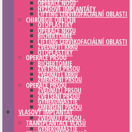
OPERACE NOSU
HÝŽĎOVÉ IMPLANTÁTY
LIFTING CERVIKOFACIÁLNÍ OBLASTI
CHIRURGIE OBLIČEJE
OTOPLASTIKY
OPERACE NOSU
BICHEKTOMIE
LIFTING CERVIKOFACIÁLNÍ OBLASTI
ZVEDNUTÍ KRKU
OTOPLASTIKY
OPERACE PRSOU
BICHEKTOMIE
ZVĚTŠENÍ PRSOU
ZVEDNUTÍ KRKU
ZMENŠENÍ PRSOU
OPERACE PRSOU
ZVEDNUTÍ PRSOU
ZVĚTŠENÍ PRSOU
GYNEKOMASTIE
ZMENŠENÍ PRSOU
VLASOVÝ IMPLANTÁT
ZVEDNUTÍ PRSOU
TRANSPLANTACE VLASŮ
GYNEKOMASTIE