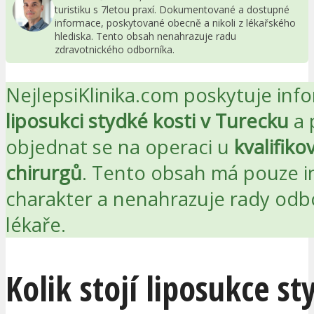
turistiku s 7letou praxí. Dokumentované a dostupné
informace, poskytované obecně a nikoli z lékařského
hlediska. Tento obsah nenahrazuje radu
zdravotnického odborníka.
NejlepsiKlinika.com poskytuje inf
liposukci stydké kosti v Turecku
a 
objednat se na operaci u
kvalifik
chirurgů
. Tento obsah má pouze i
charakter a nenahrazuje rady od
lékaře.
Kolik stojí liposukce st