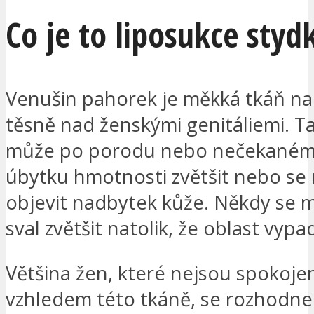
Co je to liposukce styd
Venušin pahorek je měkká tkáň nac
těsně nad ženskými genitáliemi. T
může po porodu nebo nečekaném 
úbytku hmotnosti zvětšit nebo se
objevit nadbytek kůže. Někdy se 
sval zvětšit natolik, že oblast vyp
Většina žen, které nejsou spokoje
vzhledem této tkáně, se rozhodne 