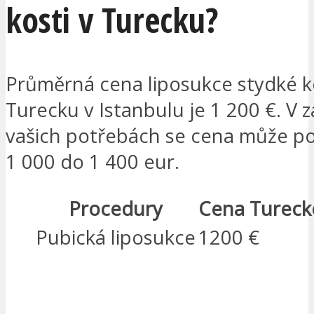
kosti v Turecku?
Průměrná cena liposukce stydké ko
Turecku v Istanbulu je 1 200 €. V z
vašich potřebách se cena může p
1 000 do 1 400 eur.
Procedury
Cena Tureck
Pubická liposukce
1200 €
MÁM ZÁJEM