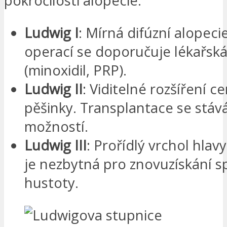
pokročilosti alopecie.
Ludwig I
: Mírná difúzní alopeci
operací se doporučuje lékařská
(minoxidil, PRP).
Ludwig II
: Viditelné rozšíření ce
pěšinky. Transplantace se stáv
možností.
Ludwig III
: Prořídlý vrchol hlav
je nezbytná pro znovuzískání s
hustoty.