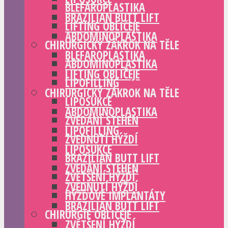
BLEFAROPLASTIKA
BRAZILIAN BUTT LIFT
LIFTING OBLIČEJE
ABDOMINOPLASTIKA
CHIRURGICKÝ ZÁKROK NA TĚLE
BLEFAROPLASTIKA
ABDOMINOPLASTIKA
LIFTING OBLIČEJE
LIPOFILLING
CHIRURGICKÝ ZÁKROK NA TĚLE
LIPOSUKCE
ABDOMINOPLASTIKA
ZVEDÁNÍ STEHEN
LIPOFILLING
ZVEDNUTÍ HÝŽDÍ
LIPOSUKCE
BRAZILIAN BUTT LIFT
ZVEDÁNÍ STEHEN
ZVĚTŠENÍ HÝŽDÍ
ZVEDNUTÍ HÝŽDÍ
HÝŽĎOVÉ IMPLANTÁTY
BRAZILIAN BUTT LIFT
CHIRURGIE OBLIČEJE
ZVĚTŠENÍ HÝŽDÍ