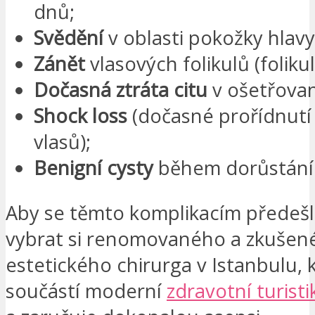
dnů;
Svědění
v oblasti pokožky hlavy
Zánět
vlasových folikulů (folikuli
Dočasná ztráta citu
v ošetřovan
Shock loss
(dočasné prořídnutí
vlasů);
Benigní cysty
během dorůstání
Aby se těmto komplikacím předešlo
vybrat si renomovaného a zkušen
estetického chirurga v Istanbulu, k
součástí moderní
zdravotní turist