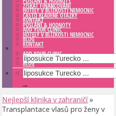
POSLÁNÍ & HODNOTY
ZÍSKAT FINANCOVÁNÍ
HOTELY V BLÍZKOSTI NEMOCNIC
ČASTO KLADENÉ OTÁZKY
KONTAKT
POSLÁNÍ & HODNOTY
ADD YOUR CLINIC
HOTELY V BLÍZKOSTI NEMOCNIC
BLOG
KONTAKT
ADD YOUR CLINIC
BLOG
Nejlepší klinika v zahraničí
»
Transplantace vlasů pro ženy v