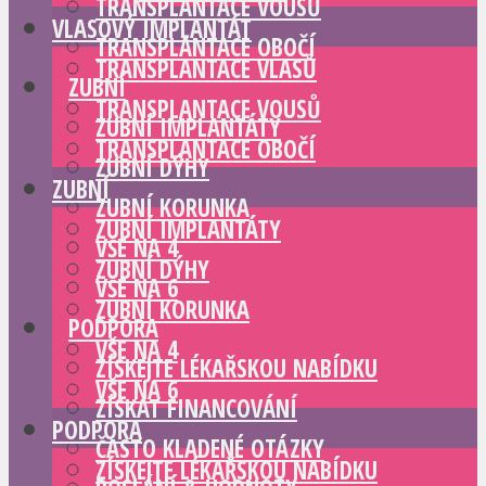
TRANSPLANTACE VOUSŮ
VLASOVÝ IMPLANTÁT
TRANSPLANTACE OBOČÍ
TRANSPLANTACE VLASŮ
ZUBNÍ
TRANSPLANTACE VOUSŮ
ZUBNÍ IMPLANTÁTY
TRANSPLANTACE OBOČÍ
ZUBNÍ DÝHY
ZUBNÍ
ZUBNÍ KORUNKA
ZUBNÍ IMPLANTÁTY
VŠE NA 4
ZUBNÍ DÝHY
VŠE NA 6
ZUBNÍ KORUNKA
PODPORA
VŠE NA 4
ZÍSKEJTE LÉKAŘSKOU NABÍDKU
VŠE NA 6
ZÍSKAT FINANCOVÁNÍ
PODPORA
ČASTO KLADENÉ OTÁZKY
ZÍSKEJTE LÉKAŘSKOU NABÍDKU