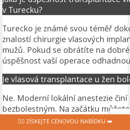
v Turecku?
Turecko je známé svou téměř dok
znalostí chirurgie vlasových implan
mužů. Pokud se obrátíte na dobré 
úspěšnost vaší operace odhadnou
Je vlasová transplantace u žen bol
Ne. Moderní lokální anestezie činí
bezbolestným. Na začátku můžete 
tlak, ale nepohodlí rychle zmizí.
‍👩‍⚕ ZÍSKEJTE CENOVOU NABÍDKU ➡️