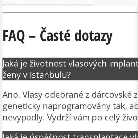
🎁
BEZPLATNÁ KONZULTACE
🎁
FAQ – Časté dotazy
Jaká je životnost vlasových implan
ženy v Istanbulu?
Ano. Vlasy odebrané z dárcovské 
geneticky naprogramovány tak, ab
nevypadly. Vydrží vám po celý živo
Jaká je úspěšnost transplantace v