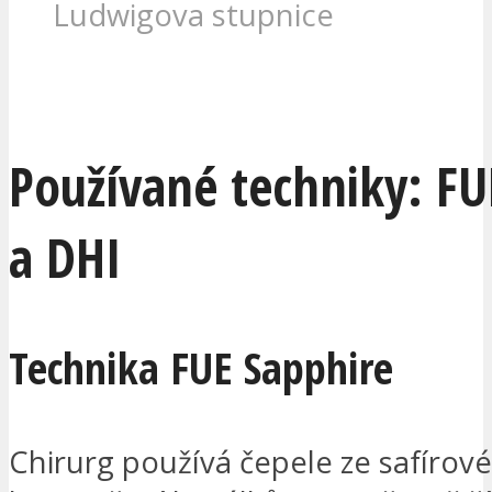
Ludwigova stupnice
CHCI BÝT KONTAKTOVÁN
Používané techniky: FU
a DHI
Technika FUE Sapphire
Chirurg používá čepele ze safíro