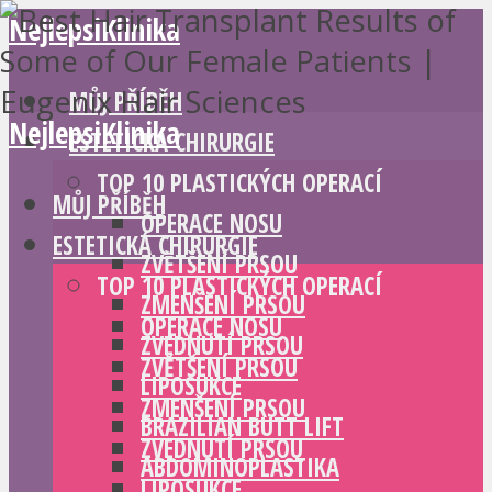
NejlepsiKlinika
MŮJ PŘÍBĚH
NejlepsiKlinika
ESTETICKÁ CHIRURGIE
TOP 10 PLASTICKÝCH OPERACÍ
MŮJ PŘÍBĚH
OPERACE NOSU
ESTETICKÁ CHIRURGIE
ZVĚTŠENÍ PRSOU
TOP 10 PLASTICKÝCH OPERACÍ
ZMENŠENÍ PRSOU
OPERACE NOSU
ZVEDNUTÍ PRSOU
ZVĚTŠENÍ PRSOU
LIPOSUKCE
ZMENŠENÍ PRSOU
BRAZILIAN BUTT LIFT
ZVEDNUTÍ PRSOU
ABDOMINOPLASTIKA
LIPOSUKCE