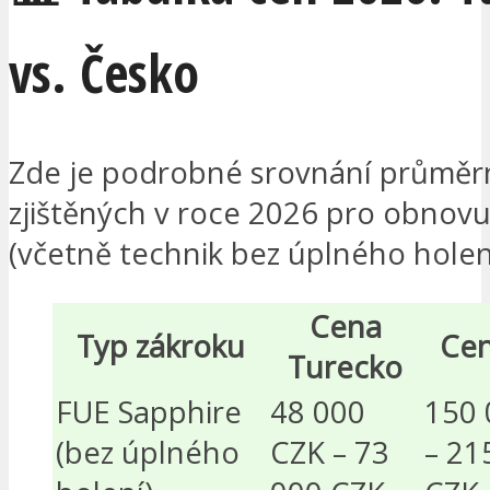
vs. Česko
Zde je podrobné srovnání průměr
zjištěných v roce 2026 pro obnovu
(včetně technik bez úplného holen
Cena
Typ zákroku
Cen
Turecko
FUE Sapphire
48 000
150 
(bez úplného
CZK – 73
– 21