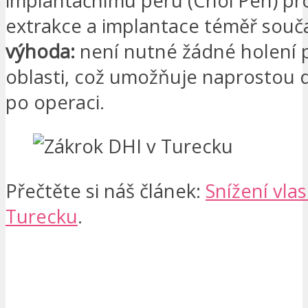
implantačnímu peru (Choi Pen) pr
extrakce a implantace téměř souč
výhoda:
není nutné žádné holení p
oblasti, což umožňuje naprostou 
po operaci.
Přečtěte si náš článek:
Snížení vlas
Turecku
.
MÁM ZÁJEM