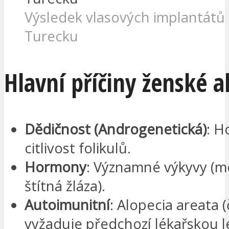
Výsledek vlasových implantátů 
Turecku
Hlavní příčiny ženské a
Dědičnost (Androgenetická)
: H
citlivost folikulů.
Hormony
: Významné výkyvy (
štítná žláza).
Autoimunitní
: Alopecia areata 
vyžaduje předchozí lékařskou l