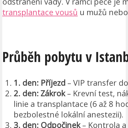
odstranění vady. V rámci péče je 
transplantace vousů
u mužů neb
CHCI BÝT KONTAKTOVÁN
Průběh pobytu v Istan
1. den: Příjezd
– VIP transfer do
2. den: Zákrok
– Krevní test, ná
linie a transplantace (6 až 8 ho
bezbolestné lokální anestezii).
3. den: Odpočinek
– Kontrola a 