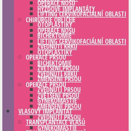
OPERACE NOSU
HÝŽĎOVÉ IMPLANTÁTY
LIFTING CERVIKOFACIÁLNÍ OBLASTI
CHIRURGIE OBLIČEJE
OTOPLASTIKY
OPERACE NOSU
BICHEKTOMIE
LIFTING CERVIKOFACIÁLNÍ OBLASTI
ZVEDNUTÍ KRKU
OTOPLASTIKY
OPERACE PRSOU
BICHEKTOMIE
ZVĚTŠENÍ PRSOU
ZVEDNUTÍ KRKU
ZMENŠENÍ PRSOU
OPERACE PRSOU
ZVEDNUTÍ PRSOU
ZVĚTŠENÍ PRSOU
GYNEKOMASTIE
ZMENŠENÍ PRSOU
VLASOVÝ IMPLANTÁT
ZVEDNUTÍ PRSOU
TRANSPLANTACE VLASŮ
GYNEKOMASTIE