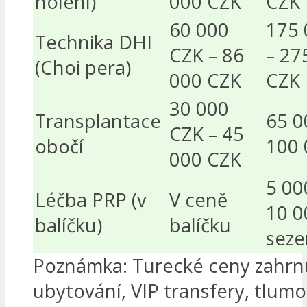
holení)
000 CZK
CZK
60 000
175 
Technika DHI
CZK – 86
– 27
(Choi pera)
000 CZK
CZK
30 000
Transplantace
65 0
CZK – 45
obočí
100 
000 CZK
5 00
Léčba PRP (v
V ceně
10 0
balíčku)
balíčku
seze
Poznámka: Turecké ceny zahrnu
ubytování, VIP transfery, tlumo