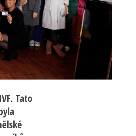
IVF. Tato
byla
nělské