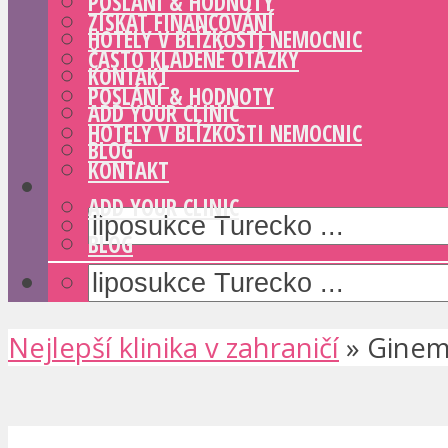
POSLÁNÍ & HODNOTY
ZÍSKAT FINANCOVÁNÍ
HOTELY V BLÍZKOSTI NEMOCNIC
ČASTO KLADENÉ OTÁZKY
KONTAKT
POSLÁNÍ & HODNOTY
ADD YOUR CLINIC
HOTELY V BLÍZKOSTI NEMOCNIC
BLOG
KONTAKT
ADD YOUR CLINIC
BLOG
Nejlepší klinika v zahraničí
»
Gine