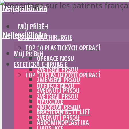
NejlepsiKlinika
MŮJ PŘÍBĚH
NejlepsiKlinika
ESTETICKÁ CHIRURGIE
TOP 10 PLASTICKÝCH OPERACÍ
MŮJ PŘÍBĚH
OPERACE NOSU
ESTETICKÁ CHIRURGIE
ZVĚTŠENÍ PRSOU
TOP 10 PLASTICKÝCH OPERACÍ
ZMENŠENÍ PRSOU
OPERACE NOSU
ZVEDNUTÍ PRSOU
ZVĚTŠENÍ PRSOU
LIPOSUKCE
ZMENŠENÍ PRSOU
BRAZILIAN BUTT LIFT
ZVEDNUTÍ PRSOU
ABDOMINOPLASTIKA
LIPOSUKCE