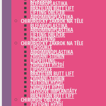
BLEFAROPLASTIKA
BRAZILIAN BUTT LIFT
LIFTING OBLIČEJE
ABDOMINOPLASTIKA
CHIRURGICKÝ ZÁKROK NA TĚLE
BLEFAROPLASTIKA
ABDOMINOPLASTIKA
LIFTING OBLIČEJE
LIPOFILLING
CHIRURGICKÝ ZÁKROK NA TĚLE
LIPOSUKCE
ABDOMINOPLASTIKA
ZVEDÁNÍ STEHEN
LIPOFILLING
ZVEDNUTÍ HÝŽDÍ
LIPOSUKCE
BRAZILIAN BUTT LIFT
ZVEDÁNÍ STEHEN
ZVĚTŠENÍ HÝŽDÍ
ZVEDNUTÍ HÝŽDÍ
HÝŽĎOVÉ IMPLANTÁTY
BRAZILIAN BUTT LIFT
CHIRURGIE OBLIČEJE
ZVĚTŠENÍ HÝŽDÍ