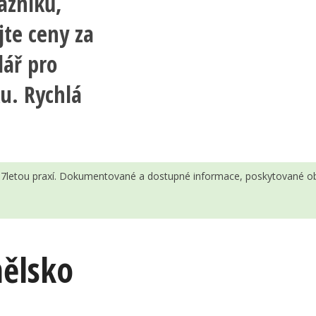
azníků,
jte ceny za
lář pro
u. Rychlá
 s 7letou praxí. Dokumentované a dostupné informace, poskytované ob
ělsko