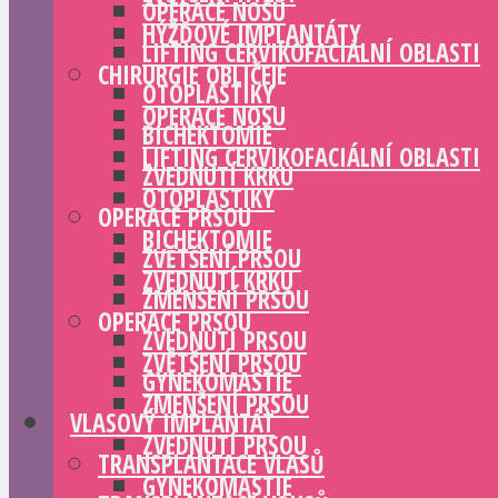
OPERACE NOSU
HÝŽĎOVÉ IMPLANTÁTY
LIFTING CERVIKOFACIÁLNÍ OBLASTI
CHIRURGIE OBLIČEJE
OTOPLASTIKY
OPERACE NOSU
BICHEKTOMIE
LIFTING CERVIKOFACIÁLNÍ OBLASTI
ZVEDNUTÍ KRKU
OTOPLASTIKY
OPERACE PRSOU
BICHEKTOMIE
ZVĚTŠENÍ PRSOU
ZVEDNUTÍ KRKU
ZMENŠENÍ PRSOU
OPERACE PRSOU
ZVEDNUTÍ PRSOU
ZVĚTŠENÍ PRSOU
GYNEKOMASTIE
ZMENŠENÍ PRSOU
VLASOVÝ IMPLANTÁT
ZVEDNUTÍ PRSOU
TRANSPLANTACE VLASŮ
GYNEKOMASTIE