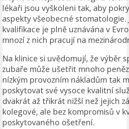
lékaři jsou vyškoleni tak, aby pokr
aspekty všeobecné stomatologie. J
kvalifikace je plně uznávána v Evro
mnozí z nich pracují na mezinárodn
Na klinice si uvědomují, že výběr 
zubaře může ušetřit mnoho peněz
nízkým provozním nákladům tak 
poskytovat své vysoce kvalitní slu
dvakrát až třikrát nižší než jejich 
kolegové, ale bez kompromisů v kv
poskytovaného ošetření.