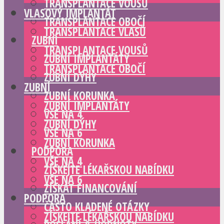
TRANSPLANTACE VOUSŮ
VLASOVÝ IMPLANTÁT
TRANSPLANTACE OBOČÍ
TRANSPLANTACE VLASŮ
ZUBNÍ
TRANSPLANTACE VOUSŮ
ZUBNÍ IMPLANTÁTY
TRANSPLANTACE OBOČÍ
ZUBNÍ DÝHY
ZUBNÍ
ZUBNÍ KORUNKA
ZUBNÍ IMPLANTÁTY
VŠE NA 4
ZUBNÍ DÝHY
VŠE NA 6
ZUBNÍ KORUNKA
PODPORA
VŠE NA 4
ZÍSKEJTE LÉKAŘSKOU NABÍDKU
VŠE NA 6
ZÍSKAT FINANCOVÁNÍ
PODPORA
ČASTO KLADENÉ OTÁZKY
ZÍSKEJTE LÉKAŘSKOU NABÍDKU