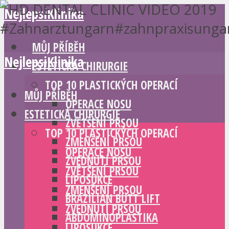
NejlepsiKlinika
MŮJ PŘÍBĚH
NejlepsiKlinika
ESTETICKÁ CHIRURGIE
TOP 10 PLASTICKÝCH OPERACÍ
MŮJ PŘÍBĚH
OPERACE NOSU
ESTETICKÁ CHIRURGIE
ZVĚTŠENÍ PRSOU
TOP 10 PLASTICKÝCH OPERACÍ
ZMENŠENÍ PRSOU
OPERACE NOSU
ZVEDNUTÍ PRSOU
ZVĚTŠENÍ PRSOU
LIPOSUKCE
ZMENŠENÍ PRSOU
BRAZILIAN BUTT LIFT
ZVEDNUTÍ PRSOU
ABDOMINOPLASTIKA
LIPOSUKCE