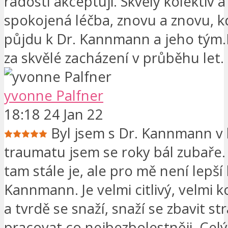
radostí akceptuji. Skvělý kolektiv 
spokojená léčba, znovu a znovu, k
půjdu k Dr. Kannmann a jeho tým.
za skvělé zacházení v průběhu let.
yvonne Palfner
18:18 24 Jan 22
Byl jsem s Dr. Kannmann v 
traumatu jsem se roky bál zubaře.
tam stále je, ale pro mě není lepší 
Kannmann. Je velmi citlivý, velmi
a tvrdě se snaží, snaží se zbavit st
pracovat co nejbezbolestněji. Celý