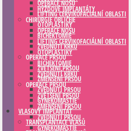
OPERACE NOSU
HÝŽĎOVÉ IMPLANTÁTY
LIFTING CERVIKOFACIÁLNÍ OBLASTI
CHIRURGIE OBLIČEJE
OTOPLASTIKY
OPERACE NOSU
BICHEKTOMIE
LIFTING CERVIKOFACIÁLNÍ OBLASTI
ZVEDNUTÍ KRKU
OTOPLASTIKY
OPERACE PRSOU
BICHEKTOMIE
ZVĚTŠENÍ PRSOU
ZVEDNUTÍ KRKU
ZMENŠENÍ PRSOU
OPERACE PRSOU
ZVEDNUTÍ PRSOU
ZVĚTŠENÍ PRSOU
GYNEKOMASTIE
ZMENŠENÍ PRSOU
VLASOVÝ IMPLANTÁT
ZVEDNUTÍ PRSOU
TRANSPLANTACE VLASŮ
GYNEKOMASTIE