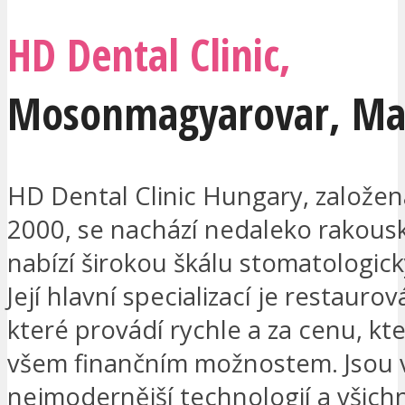
HD Dental Clinic,
Mosonmagyarovar
,
Ma
HD Dental Clinic Hungary, založen
2000, se nachází nedaleko rakousk
nabízí širokou škálu stomatologick
Její hlavní specializací je restauro
které provádí rychle a za cenu, kt
všem finančním možnostem. Jsou 
nejmodernější technologií a všichn