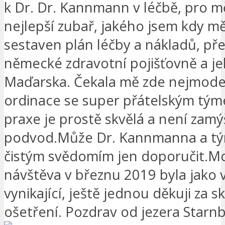
k Dr. Dr. Kannmann v léčbě, pro mě
nejlepší zubař, jakého jsem kdy mě
sestaven plán léčby a nákladů, př
německé zdravotní pojišťovně a je
Maďarska. Čekala mě zde nejmoder
ordinace se super přátelským tým
praxe je prostě skvělá a není zamý
podvod.Může Dr. Kannmanna a t
čistým svědomím jen doporučit.Mo
návštěva v březnu 2019 byla jako 
vynikající, ještě jednou děkuji za s
ošetření. Pozdrav od jezera Starn