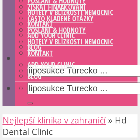
POSLÁNÍ & HODNOTY
ZÍSKAT FINANCOVÁNÍ
HOTELY V BLÍZKOSTI NEMOCNIC
ČASTO KLADENÉ OTÁZKY
KONTAKT
POSLÁNÍ & HODNOTY
ADD YOUR CLINIC
HOTELY V BLÍZKOSTI NEMOCNIC
BLOG
KONTAKT
ADD YOUR CLINIC
BLOG
Nejlepší klinika v zahraničí
»
Hd
Dental Clinic