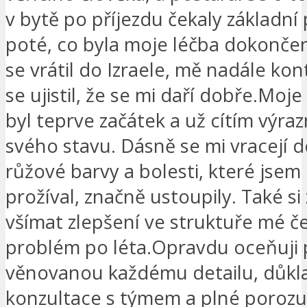
v bytě po příjezdu čekaly základní 
poté, co byla moje léčba dokončen
se vrátil do Izraele, mě nadále kon
se ujistil, že se mi daří dobře.Moje
byl teprve začátek a už cítím výra
svého stavu. Dásně se mi vracejí 
růžové barvy a bolesti, které jsem
prožíval, značně ustoupily. Také s
všímat zlepšení ve struktuře mé čel
problém po léta.Opravdu oceňuji
věnovanou každému detailu, důkl
konzultace s týmem a plné poroz