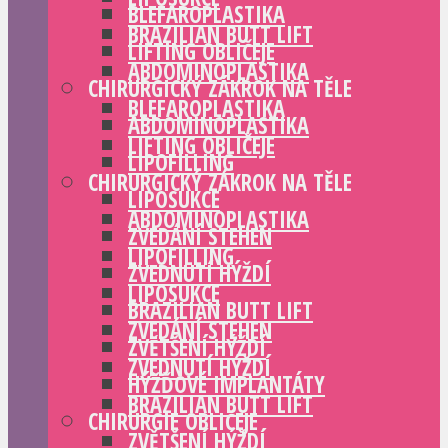
BLEFAROPLASTIKA
BRAZILIAN BUTT LIFT
LIFTING OBLIČEJE
ABDOMINOPLASTIKA
CHIRURGICKÝ ZÁKROK NA TĚLE
BLEFAROPLASTIKA
ABDOMINOPLASTIKA
LIFTING OBLIČEJE
LIPOFILLING
CHIRURGICKÝ ZÁKROK NA TĚLE
LIPOSUKCE
ABDOMINOPLASTIKA
ZVEDÁNÍ STEHEN
LIPOFILLING
ZVEDNUTÍ HÝŽDÍ
LIPOSUKCE
BRAZILIAN BUTT LIFT
ZVEDÁNÍ STEHEN
ZVĚTŠENÍ HÝŽDÍ
ZVEDNUTÍ HÝŽDÍ
HÝŽĎOVÉ IMPLANTÁTY
BRAZILIAN BUTT LIFT
CHIRURGIE OBLIČEJE
ZVĚTŠENÍ HÝŽDÍ