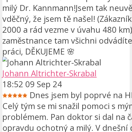
milý Dr. Kannmann!Jsem tak neuvě
vděčný, že jsem tě našel! (Zákazní
2000 a rád vezme v úvahu 480 km
zaměstnance tam všichni odvádíte
práci, DĚKUJEME 🌸
Johann Altrichter-Skrabal
18:52 09 Sep 24
Dnes jsem byl poprvé na H
Celý tým se mi snažil pomoci s mý
problémem. Pan doktor si dal na č
opravdu ochotný a milý. V dnešní 