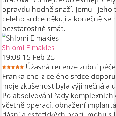
opravdu hodně snaží. Jemu i jeho 
celého srdce děkuji a konečně se
bezstarostně smát.
Shlomi Elmakies
19:08 15 Feb 25
Úžasná recenze zubní péčeK
Franka chci z celého srdce doporu
moje zkušenost byla výjimečná a uk
Po absolvování řady komplexních 
včetně operací, obnažení implantá
dásní a estetických prací, mohu s ji