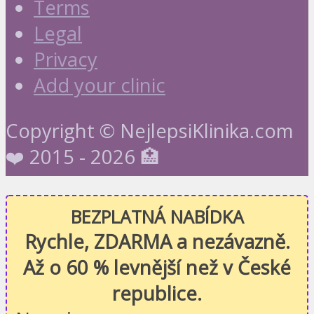
Terms
Legal
Privacy
Add your clinic
Copyright © NejlepsiKlinika.com
❤️ 2015 - 2026 🏥
BEZPLATNÁ NABÍDKA
Rychle, ZDARMA a nezávazně.
Až o 60 % levnější než v České
republice.