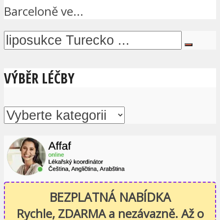
Barceloně ve...
VÝBĚR LÉČBY
BEZPLATNÁ NABÍDKA
Rychle, ZDARMA a nezávazně. Až o