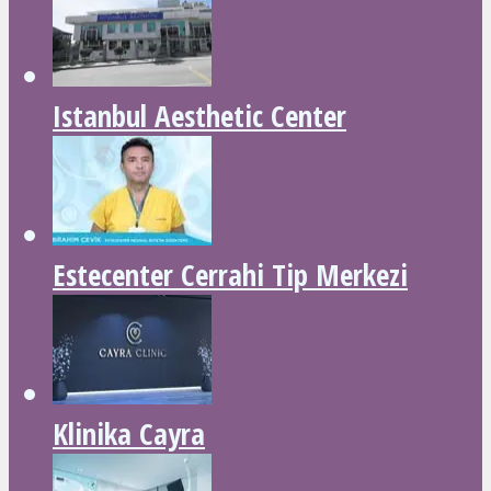
Istanbul Aesthetic Center
Estecenter Cerrahi Tip Merkezi
Klinika Cayra