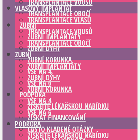
TRANSPLANTACE VOUSŮ
VLASOVÝ IMPLANTÁT
TRANSPLANTACE OBOČÍ
TRANSPLANTACE VLASŮ
ZUBNÍ
TRANSPLANTACE VOUSŮ
ZUBNÍ IMPLANTÁTY
TRANSPLANTACE OBOČÍ
ZUBNÍ DÝHY
ZUBNÍ
ZUBNÍ KORUNKA
ZUBNÍ IMPLANTÁTY
VŠE NA 4
ZUBNÍ DÝHY
VŠE NA 6
ZUBNÍ KORUNKA
PODPORA
VŠE NA 4
ZÍSKEJTE LÉKAŘSKOU NABÍDKU
VŠE NA 6
ZÍSKAT FINANCOVÁNÍ
PODPORA
ČASTO KLADENÉ OTÁZKY
ZÍSKEJTE LÉKAŘSKOU NABÍDKU