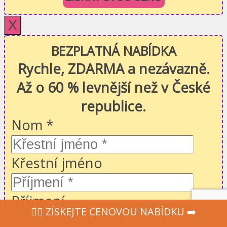
X
BEZPLATNÁ NABÍDKA
Rychle, ZDARMA a nezávazně.
Až o 60 % levnější než v České
republice.
Nom
*
Křestní jméno
Příjmení
‍👩‍⚕ ZÍSKEJTE CENOVOU NABÍDKU ➡️
Email
*