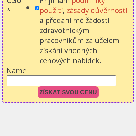
CGU
Přijímám
podmínky
*
použití
,
zásady důvěrnosti
a předání mé žádosti
zdravotnickým
pracovníkům za účelem
získání vhodných
cenových nabídek.
Name
ZÍSKAT SVOU CENU