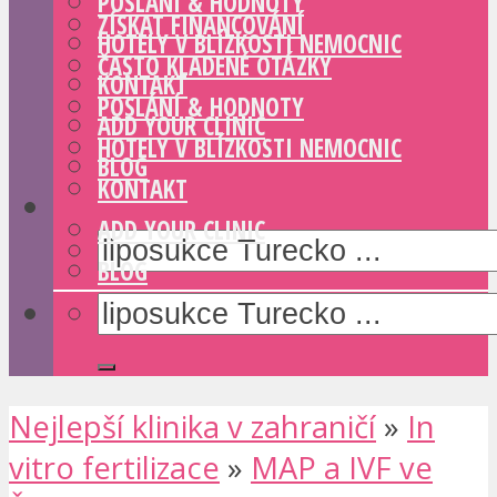
POSLÁNÍ & HODNOTY
ZÍSKAT FINANCOVÁNÍ
HOTELY V BLÍZKOSTI NEMOCNIC
ČASTO KLADENÉ OTÁZKY
KONTAKT
POSLÁNÍ & HODNOTY
ADD YOUR CLINIC
HOTELY V BLÍZKOSTI NEMOCNIC
BLOG
KONTAKT
ADD YOUR CLINIC
BLOG
Nejlepší klinika v zahraničí
»
In
vitro fertilizace
»
MAP a IVF ve