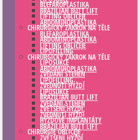
BLEFAROPLASTIKA
BRAZILIAN BUTT LIFT
LIFTING OBLIČEJE
ABDOMINOPLASTIKA
CHIRURGICKÝ ZÁKROK NA TĚLE
BLEFAROPLASTIKA
ABDOMINOPLASTIKA
LIFTING OBLIČEJE
LIPOFILLING
CHIRURGICKÝ ZÁKROK NA TĚLE
LIPOSUKCE
ABDOMINOPLASTIKA
ZVEDÁNÍ STEHEN
LIPOFILLING
ZVEDNUTÍ HÝŽDÍ
LIPOSUKCE
BRAZILIAN BUTT LIFT
ZVEDÁNÍ STEHEN
ZVĚTŠENÍ HÝŽDÍ
ZVEDNUTÍ HÝŽDÍ
HÝŽĎOVÉ IMPLANTÁTY
BRAZILIAN BUTT LIFT
CHIRURGIE OBLIČEJE
ZVĚTŠENÍ HÝŽDÍ