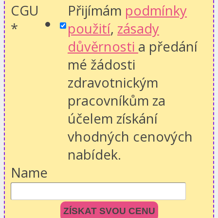
CGU
Přijímám
podmínky
*
použití
,
zásady
důvěrnosti
a předání
mé žádosti
zdravotnickým
pracovníkům za
účelem získání
vhodných cenových
nabídek.
Name
ZÍSKAT SVOU CENU