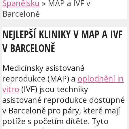
Španělsku
»
MAP a IVF v
Barceloně
NEJLEPŠÍ KLINIKY V MAP A IVF
V BARCELONĚ
Medicínsky asistovaná
reprodukce (MAP) a
oplodnění in
vitro
(IVF) jsou techniky
asistované reprodukce dostupné
v Barceloně pro páry, které mají
potíže s početím dítěte. Tyto