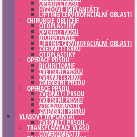
OPERACE NOSU
HÝŽĎOVÉ IMPLANTÁTY
LIFTING CERVIKOFACIÁLNÍ OBLASTI
CHIRURGIE OBLIČEJE
OTOPLASTIKY
OPERACE NOSU
BICHEKTOMIE
LIFTING CERVIKOFACIÁLNÍ OBLASTI
ZVEDNUTÍ KRKU
OTOPLASTIKY
OPERACE PRSOU
BICHEKTOMIE
ZVĚTŠENÍ PRSOU
ZVEDNUTÍ KRKU
ZMENŠENÍ PRSOU
OPERACE PRSOU
ZVEDNUTÍ PRSOU
ZVĚTŠENÍ PRSOU
GYNEKOMASTIE
ZMENŠENÍ PRSOU
VLASOVÝ IMPLANTÁT
ZVEDNUTÍ PRSOU
TRANSPLANTACE VLASŮ
GYNEKOMASTIE