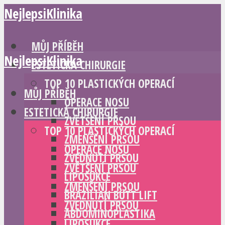
NejlepsiKlinika
MŮJ PŘÍBĚH
NejlepsiKlinika
ESTETICKÁ CHIRURGIE
TOP 10 PLASTICKÝCH OPERACÍ
MŮJ PŘÍBĚH
OPERACE NOSU
ESTETICKÁ CHIRURGIE
ZVĚTŠENÍ PRSOU
TOP 10 PLASTICKÝCH OPERACÍ
ZMENŠENÍ PRSOU
OPERACE NOSU
ZVEDNUTÍ PRSOU
ZVĚTŠENÍ PRSOU
LIPOSUKCE
ZMENŠENÍ PRSOU
BRAZILIAN BUTT LIFT
ZVEDNUTÍ PRSOU
ABDOMINOPLASTIKA
LIPOSUKCE