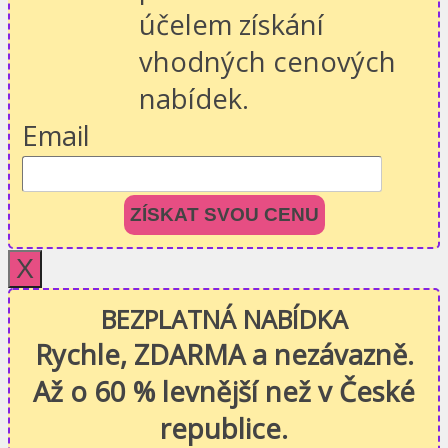
účelem získání
vhodných cenových
nabídek.
Email
ZÍSKAT SVOU CENU
X
BEZPLATNÁ NABÍDKA
Rychle, ZDARMA a nezávazně.
Až o 60 % levnější než v České
republice.