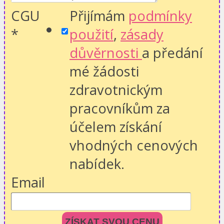
CGU
Přijímám
podmínky
*
použití
,
zásady
důvěrnosti
a předání
mé žádosti
zdravotnickým
pracovníkům za
účelem získání
vhodných cenových
nabídek.
Email
ZÍSKAT SVOU CENU