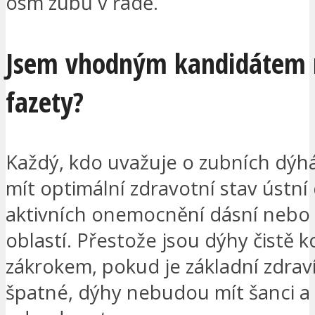
osm zubů v řadě.
Jsem vhodným kandidátem 
fazety?
Každý, kdo uvažuje o zubních dýh
mít optimální zdravotní stav ústní 
aktivních onemocnění dásní nebo 
oblastí. Přestože jsou dýhy čistě
zákrokem, pokud je základní zdrav
špatné, dýhy nebudou mít šanci 