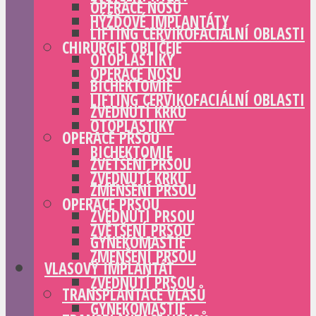
OPERACE NOSU
HÝŽĎOVÉ IMPLANTÁTY
LIFTING CERVIKOFACIÁLNÍ OBLASTI
CHIRURGIE OBLIČEJE
OTOPLASTIKY
OPERACE NOSU
BICHEKTOMIE
LIFTING CERVIKOFACIÁLNÍ OBLASTI
ZVEDNUTÍ KRKU
OTOPLASTIKY
OPERACE PRSOU
BICHEKTOMIE
ZVĚTŠENÍ PRSOU
ZVEDNUTÍ KRKU
ZMENŠENÍ PRSOU
OPERACE PRSOU
ZVEDNUTÍ PRSOU
ZVĚTŠENÍ PRSOU
GYNEKOMASTIE
ZMENŠENÍ PRSOU
VLASOVÝ IMPLANTÁT
ZVEDNUTÍ PRSOU
TRANSPLANTACE VLASŮ
GYNEKOMASTIE