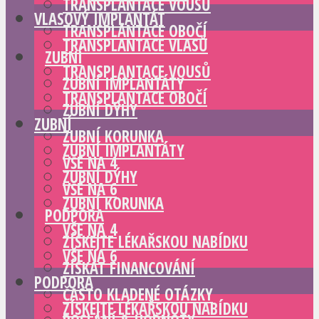
TRANSPLANTACE VOUSŮ
VLASOVÝ IMPLANTÁT
TRANSPLANTACE OBOČÍ
TRANSPLANTACE VLASŮ
ZUBNÍ
TRANSPLANTACE VOUSŮ
ZUBNÍ IMPLANTÁTY
TRANSPLANTACE OBOČÍ
ZUBNÍ DÝHY
ZUBNÍ
ZUBNÍ KORUNKA
ZUBNÍ IMPLANTÁTY
VŠE NA 4
ZUBNÍ DÝHY
VŠE NA 6
ZUBNÍ KORUNKA
PODPORA
VŠE NA 4
ZÍSKEJTE LÉKAŘSKOU NABÍDKU
VŠE NA 6
ZÍSKAT FINANCOVÁNÍ
PODPORA
ČASTO KLADENÉ OTÁZKY
ZÍSKEJTE LÉKAŘSKOU NABÍDKU