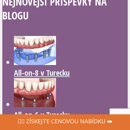
NEJNOVĚJŠÍ PŘÍSPĚVKY NA
BLOGU
All-on-8 v Turecku
All-on-6 v Turecku
‍👩‍⚕ ZÍSKEJTE CENOVOU NABÍDKU ➡️