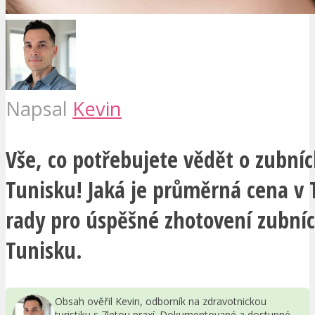
Napsal
Kevin
Vše, co potřebujete vědět o zubní
Tunisku! Jaká je průměrná cena v 
rady pro úspěšné zhotovení zubní
Tunisku.
Obsah ověřil Kevin, odborník na zdravotnickou
turistiku s 7letou praxí. Dokumentované a dostupné