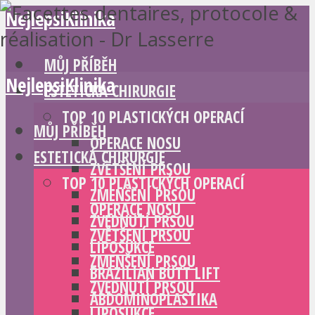
NejlepsiKlinika
MŮJ PŘÍBĚH
NejlepsiKlinika
ESTETICKÁ CHIRURGIE
TOP 10 PLASTICKÝCH OPERACÍ
MŮJ PŘÍBĚH
OPERACE NOSU
ESTETICKÁ CHIRURGIE
ZVĚTŠENÍ PRSOU
TOP 10 PLASTICKÝCH OPERACÍ
ZMENŠENÍ PRSOU
OPERACE NOSU
ZVEDNUTÍ PRSOU
ZVĚTŠENÍ PRSOU
LIPOSUKCE
ZMENŠENÍ PRSOU
BRAZILIAN BUTT LIFT
ZVEDNUTÍ PRSOU
ABDOMINOPLASTIKA
LIPOSUKCE