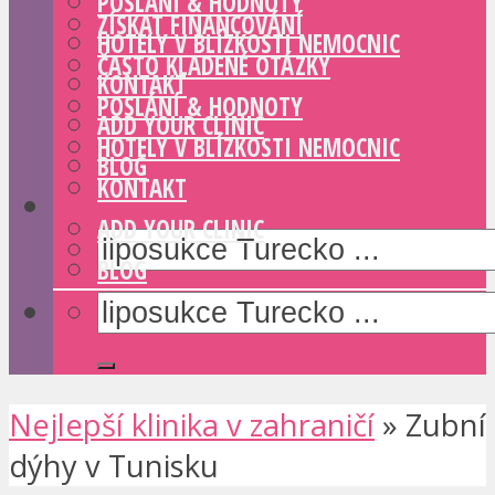
POSLÁNÍ & HODNOTY
ZÍSKAT FINANCOVÁNÍ
HOTELY V BLÍZKOSTI NEMOCNIC
ČASTO KLADENÉ OTÁZKY
KONTAKT
POSLÁNÍ & HODNOTY
ADD YOUR CLINIC
HOTELY V BLÍZKOSTI NEMOCNIC
BLOG
KONTAKT
ADD YOUR CLINIC
BLOG
Nejlepší klinika v zahraničí
»
Zubní
dýhy v Tunisku