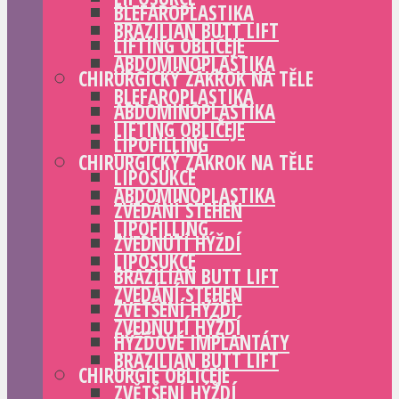
BLEFAROPLASTIKA
BRAZILIAN BUTT LIFT
LIFTING OBLIČEJE
ABDOMINOPLASTIKA
CHIRURGICKÝ ZÁKROK NA TĚLE
BLEFAROPLASTIKA
ABDOMINOPLASTIKA
LIFTING OBLIČEJE
LIPOFILLING
CHIRURGICKÝ ZÁKROK NA TĚLE
LIPOSUKCE
ABDOMINOPLASTIKA
ZVEDÁNÍ STEHEN
LIPOFILLING
ZVEDNUTÍ HÝŽDÍ
LIPOSUKCE
BRAZILIAN BUTT LIFT
ZVEDÁNÍ STEHEN
ZVĚTŠENÍ HÝŽDÍ
ZVEDNUTÍ HÝŽDÍ
HÝŽĎOVÉ IMPLANTÁTY
BRAZILIAN BUTT LIFT
CHIRURGIE OBLIČEJE
ZVĚTŠENÍ HÝŽDÍ